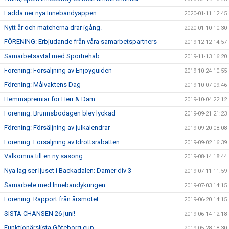
Ladda ner nya Innebandyappen
2020-01-11 12:45
Nytt år och matcherna drar igång.
2020-01-10 10:30
FÖRENING: Erbjudande från våra samarbetspartners
2019-12-12 14:57
Samarbetsavtal med Sportrehab
2019-11-13 16:20
Förening: Försäljning av Enjoyguiden
2019-10-24 10:55
Förening: Målvaktens Dag
2019-10-07 09:46
Hemmapremiär för Herr & Dam
2019-10-04 22:12
Förening: Brunnsbodagen blev lyckad
2019-09-21 21:23
Förening: Försäljning av julkalendrar
2019-09-20 08:08
Förening: Försäljning av Idrottsrabatten
2019-09-02 16:39
Välkomna till en ny säsong
2019-08-14 18:44
Nya lag ser ljuset i Backadalen: Damer div 3
2019-07-11 11:59
Samarbete med Innebandykungen
2019-07-03 14:15
Förening: Rapport från årsmötet
2019-06-20 14:15
SISTA CHANSEN 26 juni!
2019-06-14 12:18
Funktionärslista Göteborg cup
2019-05-28 18:30