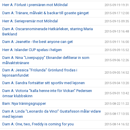
Herr A: Förlust i premiären mot Mölndal
2015-09-19 19:31
Dam A: Tränare, målvakt & backar till goaste gänget
2015-09-17 12:00
Herr A: Seriepremiär mot Mölndal
2015-09-15 09:35
Dam A: Oscarsnominerade Hatkärleken, starring Maria
2015-09-13 16:48
Berkland
Dam A: Jeanette - the best anyone can get
2015-09-11 16:00
Herr A: Islander CUP spelas i helgen
2015-09-09 15:52
Dam A: Nina "Liverpuppy" Eknander defilierar in som
2015-09-06 12:26
målvaktstränare
Dam A: Jessica "Frölunda" Grönlund frodas i
2015-09-05 14:52
lejonsamfundet
Dam A: Sandra fortsätter sitt sportliv med lejonen
2015-09-04 13:20
Dam A: Victoria "kalla henne inte för Vickan" Pedersen
2015-09-01 13:42
ömsar klubbskinn
Barn: Nya träningsgrupper
2015-08-22 11:22
Dam A: Linda "Leonardo da Vinci" Gustafsson målar vidare
2015-08-17 13:55
med lejonen
Dam A: One, two, Freddy is coming for you
2015-08-14 16:52