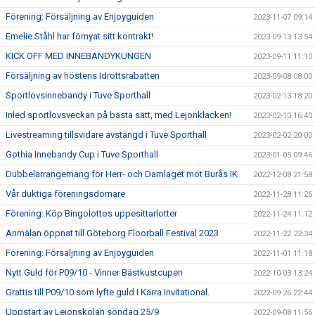
Förening: Försäljning av Enjoyguiden
2023-11-07 09:14
Emelie Ståhl har förnyat sitt kontrakt!
2023-09-13 13:54
KICK OFF MED INNEBANDYKUNGEN
2023-09-11 11:10
Försäljning av höstens Idrottsrabatten
2023-09-08 08:00
Sportlovsinnebandy i Tuve Sporthall
2023-02-13 18:20
Inled sportlovsveckan på bästa sätt, med Lejonklacken!
2023-02-10 16:40
Livestreaming tillsvidare avstängd i Tuve Sporthall
2023-02-02 20:00
Gothia Innebandy Cup i Tuve Sporthall
2023-01-05 09:46
Dubbelarrangemang för Herr- och Damlaget mot Burås IK
2022-12-08 21:58
Vår duktiga föreningsdomare
2022-11-28 11:26
Förening: Köp Bingolottos uppesittarlotter
2022-11-24 11:12
Anmälan öppnat till Göteborg Floorball Festival 2023
2022-11-22 22:34
Förening: Försäljning av Enjoyguiden
2022-11-01 11:18
Nytt Guld för P09/10 - Vinner Bästkustcupen
2022-10-03 13:24
Grattis till P09/10 som lyfte guld i Kärra Invitational.
2022-09-26 22:44
Uppstart av Lejonskolan söndag 25/9
2022-09-08 11:56