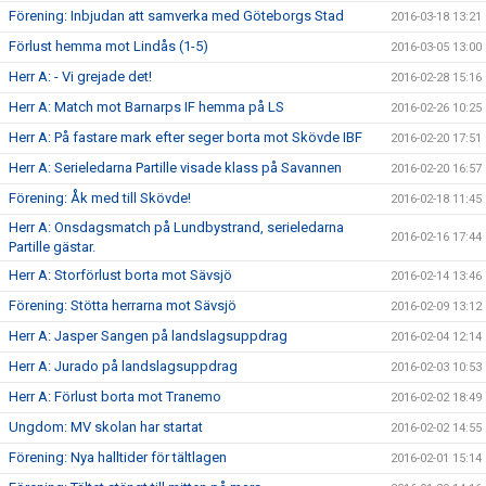
Förening: Inbjudan att samverka med Göteborgs Stad
2016-03-18 13:21
Förlust hemma mot Lindås (1-5)
2016-03-05 13:00
Herr A: - Vi grejade det!
2016-02-28 15:16
Herr A: Match mot Barnarps IF hemma på LS
2016-02-26 10:25
Herr A: På fastare mark efter seger borta mot Skövde IBF
2016-02-20 17:51
Herr A: Serieledarna Partille visade klass på Savannen
2016-02-20 16:57
Förening: Åk med till Skövde!
2016-02-18 11:45
Herr A: Onsdagsmatch på Lundbystrand, serieledarna
2016-02-16 17:44
Partille gästar.
Herr A: Storförlust borta mot Sävsjö
2016-02-14 13:46
Förening: Stötta herrarna mot Sävsjö
2016-02-09 13:12
Herr A: Jasper Sangen på landslagsuppdrag
2016-02-04 12:14
Herr A: Jurado på landslagsuppdrag
2016-02-03 10:53
Herr A: Förlust borta mot Tranemo
2016-02-02 18:49
Ungdom: MV skolan har startat
2016-02-02 14:55
Förening: Nya halltider för tältlagen
2016-02-01 15:14