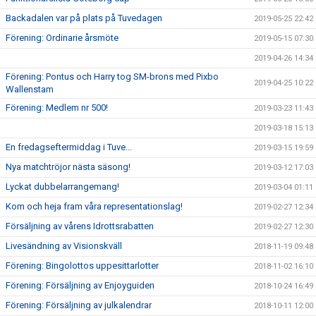
Backadalen var på plats på Tuvedagen
2019-05-25 22:42
Förening: Ordinarie årsmöte
2019-05-15 07:30
2019-04-26 14:34
Förening: Pontus och Harry tog SM-brons med Pixbo
2019-04-25 10:22
Wallenstam
Förening: Medlem nr 500!
2019-03-23 11:43
2019-03-18 15:13
En fredagseftermiddag i Tuve...
2019-03-15 19:59
Nya matchtröjor nästa säsong!
2019-03-12 17:03
Lyckat dubbelarrangemang!
2019-03-04 01:11
Kom och heja fram våra representationslag!
2019-02-27 12:34
Försäljning av vårens Idrottsrabatten
2019-02-27 12:30
Livesändning av Visionskväll
2018-11-19 09:48
Förening: Bingolottos uppesittarlotter
2018-11-02 16:10
Förening: Försäljning av Enjoyguiden
2018-10-24 16:49
Förening: Försäljning av julkalendrar
2018-10-11 12:00