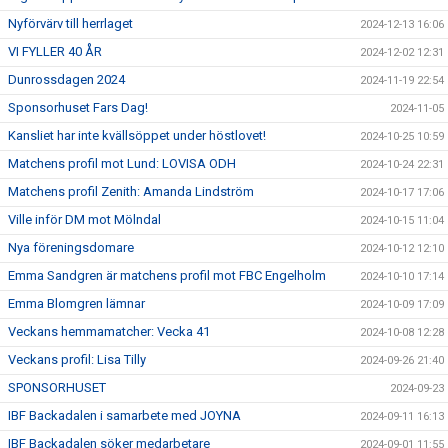
Nyförvärv till herrlaget
2024-12-13 16:06
VI FYLLER 40 ÅR
2024-12-02 12:31
Dunrossdagen 2024
2024-11-19 22:54
Sponsorhuset Fars Dag!
2024-11-05
Kansliet har inte kvällsöppet under höstlovet!
2024-10-25 10:59
Matchens profil mot Lund: LOVISA ODH
2024-10-24 22:31
Matchens profil Zenith: Amanda Lindström
2024-10-17 17:06
Ville inför DM mot Mölndal
2024-10-15 11:04
Nya föreningsdomare
2024-10-12 12:10
Emma Sandgren är matchens profil mot FBC Engelholm
2024-10-10 17:14
Emma Blomgren lämnar
2024-10-09 17:09
Veckans hemmamatcher: Vecka 41
2024-10-08 12:28
Veckans profil: Lisa Tilly
2024-09-26 21:40
SPONSORHUSET
2024-09-23
IBF Backadalen i samarbete med JOYNA
2024-09-11 16:13
IBF Backadalen söker medarbetare
2024-09-01 11:55