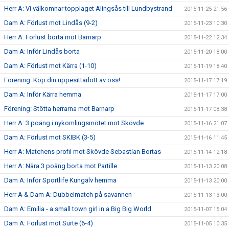
Herr A: Vi välkomnar topplaget Alingsås till Lundbystrand
2015-11-25 21:56
Dam A: Förlust mot Lindås (9-2)
2015-11-23 10:30
Herr A: Förlust borta mot Barnarp
2015-11-22 12:34
Dam A: Inför Lindås borta
2015-11-20 18:00
Dam A: Förlust mot Kärra (1-10)
2015-11-19 18:40
Förening: Köp din uppesittarlott av oss!
2015-11-17 17:19
Dam A: Inför Kärra hemma
2015-11-17 17:00
Förening: Stötta herrarna mot Barnarp
2015-11-17 08:38
Herr A: 3 poäng i nykomlingsmötet mot Skövde
2015-11-16 21:07
Dam A: Förlust mot SKIBK (3-5)
2015-11-16 11:45
Herr A: Matchens profil mot Skövde Sebastian Bortas
2015-11-14 12:18
Herr A: Nära 3 poäng borta mot Partille
2015-11-13 20:08
Dam A: Inför Sportlife Kungälv hemma
2015-11-13 20:00
Herr A & Dam A: Dubbelmatch på savannen
2015-11-13 13:00
Dam A: Emilia - a small town girl in a Big Big World
2015-11-07 15:04
Dam A: Förlust mot Surte (6-4)
2015-11-05 10:35