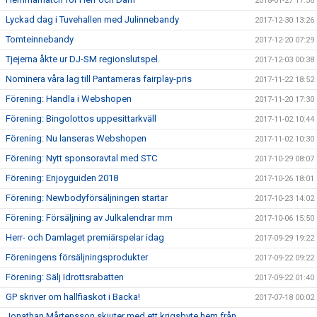
2018-01-27 17:36
Lyckad dag i Tuvehallen med Julinnebandy
2017-12-30 13:26
Tomteinnebandy
2017-12-20 07:29
Tjejerna åkte ur DJ-SM regionslutspel.
2017-12-03 00:38
Nominera våra lag till Pantameras fairplay-pris
2017-11-22 18:52
Förening: Handla i Webshopen
2017-11-20 17:30
Förening: Bingolottos uppesittarkväll
2017-11-02 10:44
Förening: Nu lanseras Webshopen
2017-11-02 10:30
Förening: Nytt sponsoravtal med STC
2017-10-29 08:07
Förening: Enjoyguiden 2018
2017-10-26 18:01
Förening: Newbodyförsäljningen startar
2017-10-23 14:02
Förening: Försäljning av Julkalendrar mm
2017-10-06 15:50
Herr- och Damlaget premiärspelar idag
2017-09-29 19:22
Föreningens försäljningsprodukter
2017-09-22 09:22
Förening: Sälj Idrottsrabatten
2017-09-22 01:40
GP skriver om hallfiaskot i Backa!
2017-07-18 00:02
Jonathan Mårtensson skjuter med ett krigsbyte hem från