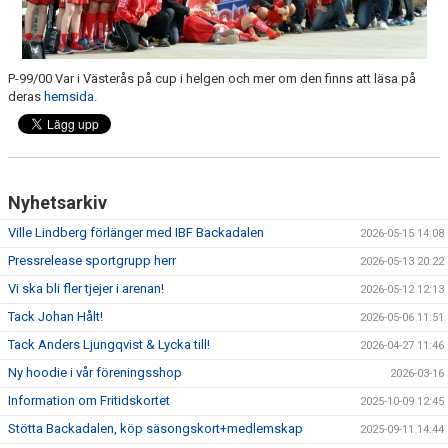
P-99/00 Var i Västerås på cup i helgen och mer om den finns att läsa på
deras
hemsida
.
Nyhetsarkiv
Ville Lindberg förlänger med IBF Backadalen
2026-05-15 14:08
Pressrelease sportgrupp herr
2026-05-13 20:22
Vi ska bli fler tjejer i arenan!
2026-05-12 12:13
Tack Johan Hålt!
2026-05-06 11:51
Tack Anders Ljungqvist & Lycka till!
2026-04-27 11:46
Ny hoodie i vår föreningsshop
2026-03-16
Information om Fritidskortet
2025-10-09 12:45
Stötta Backadalen, köp säsongskort+medlemskap
2025-09-11 14:44