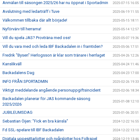
Anmälan till säsongen 2025/26 har nu öppnat i Sportadmin
2025-07-15 16:05
Avslutning med ledarträff i Tuve
2025-06-19 11:55
Välkommen tillbaka där allt började!
2025-05-15 18:11
Nyförvärv till herrarna!
2025-05-14 12:57
Vill du spela JAS? Provträna med oss!
2025-05-07 19:36
Vill du vara med och leda IBF Backadalen in i framtiden?
2025-05-06 17:51
Fredrik "Bysen" Herlogsson är klar som tränare i herrlaget
2025-04-26 12:26
Kanslikväll
2025-04-24 11:46
Backadalens Dag
2025-04-23 17:00
INFO FRÅN SPORTADMIN
2025-02-26 19:33
Viktigt meddelande angående personuppgiftsincident
2025-02-06 18:34
Backadalen planerar för JAS kommande säsong
2025-01-08 12:10
2025/2026
JUBILEUMSDAG
2025-01-06 20:51
Sebastian Öijen: "Fick en bra känsla"
2024-12-22 16:55
Fd SSL-spelare till IBF Backadalen
2024-12-22 13:10
Digitala uppesittarlotter och nyårslotter hos Folkspel
2024-12-19 13:46