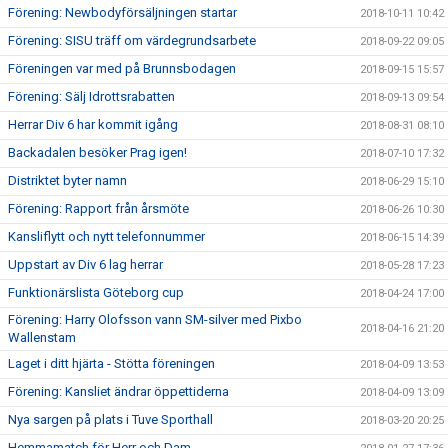
Förening: Newbodyförsäljningen startar
2018-10-11 10:42
Förening: SISU träff om värdegrundsarbete
2018-09-22 09:05
Föreningen var med på Brunnsbodagen
2018-09-15 15:57
Förening: Sälj Idrottsrabatten
2018-09-13 09:54
Herrar Div 6 har kommit igång
2018-08-31 08:10
Backadalen besöker Prag igen!
2018-07-10 17:32
Distriktet byter namn
2018-06-29 15:10
Förening: Rapport från årsmöte
2018-06-26 10:30
Kansliflytt och nytt telefonnummer
2018-06-15 14:39
Uppstart av Div 6 lag herrar
2018-05-28 17:23
Funktionärslista Göteborg cup
2018-04-24 17:00
Förening: Harry Olofsson vann SM-silver med Pixbo
2018-04-16 21:20
Wallenstam
Laget i ditt hjärta - Stötta föreningen
2018-04-09 13:53
Förening: Kansliet ändrar öppettiderna
2018-04-09 13:09
Nya sargen på plats i Tuve Sporthall
2018-03-20 20:25
Hemmamatch för Herr och Dam