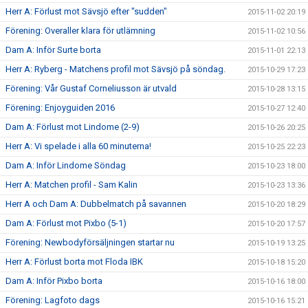
Herr A: Förlust mot Sävsjö efter "sudden"
2015-11-02 20:19
Förening: Overaller klara för utlämning
2015-11-02 10:56
Dam A: Inför Surte borta
2015-11-01 22:13
Herr A: Ryberg - Matchens profil mot Sävsjö på söndag.
2015-10-29 17:23
Förening: Vår Gustaf Corneliusson är utvald
2015-10-28 13:15
Förening: Enjoyguiden 2016
2015-10-27 12:40
Dam A: Förlust mot Lindome (2-9)
2015-10-26 20:25
Herr A: Vi spelade i alla 60 minuterna!
2015-10-25 22:23
Dam A: Inför Lindome Söndag
2015-10-23 18:00
Herr A: Matchen profil - Sam Kalin
2015-10-23 13:36
Herr A och Dam A: Dubbelmatch på savannen
2015-10-20 18:29
Dam A: Förlust mot Pixbo (5-1)
2015-10-20 17:57
Förening: Newbodyförsäljningen startar nu
2015-10-19 13:25
Herr A: Förlust borta mot Floda IBK
2015-10-18 15:20
Dam A: Inför Pixbo borta
2015-10-16 18:00
Förening: Lagfoto dags
2015-10-16 15:21