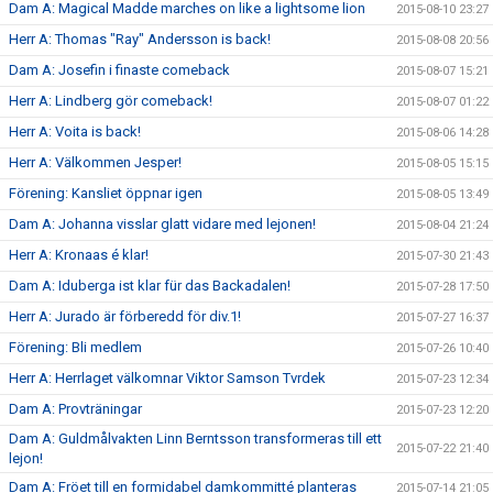
Dam A: Magical Madde marches on like a lightsome lion
2015-08-10 23:27
Herr A: Thomas "Ray" Andersson is back!
2015-08-08 20:56
Dam A: Josefin i finaste comeback
2015-08-07 15:21
Herr A: Lindberg gör comeback!
2015-08-07 01:22
Herr A: Voita is back!
2015-08-06 14:28
Herr A: Välkommen Jesper!
2015-08-05 15:15
Förening: Kansliet öppnar igen
2015-08-05 13:49
Dam A: Johanna visslar glatt vidare med lejonen!
2015-08-04 21:24
Herr A: Kronaas é klar!
2015-07-30 21:43
Dam A: Iduberga ist klar für das Backadalen!
2015-07-28 17:50
Herr A: Jurado är förberedd för div.1!
2015-07-27 16:37
Förening: Bli medlem
2015-07-26 10:40
Herr A: Herrlaget välkomnar Viktor Samson Tvrdek
2015-07-23 12:34
Dam A: Provträningar
2015-07-23 12:20
Dam A: Guldmålvakten Linn Berntsson transformeras till ett
2015-07-22 21:40
lejon!
Dam A: Fröet till en formidabel damkommitté planteras
2015-07-14 21:05