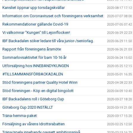
Kansliet öppnar upp torsdagskvällar
2020-08-17 17:12
Information om Coronaviruset och föreningens verksamhet
2020-07-07 08:00
Rekommendationer gällande Covid-19
2020-07-05 07:42
Vi välkomnar "Kungen" till Lejonflocken!
2020-06-29 22:23
IBF Backadalen söker ledare till våra junior-/seniorlag.
2020-06-29 11:50
Rapport från föreningens årsmöte
2020-06-26 21:03
Sommarlovsaktivitet för barn 10-16 år
2020-06-24 15:02
Utförsäljning hos INNEBANDYKUNGEN
2020-05-25 12:15
#TILLSAMMANSFÖRBACKADALEN
2020-05-01 16:35
Stöd föreningens partner Quality Hotel Winn
2020-04-28 22:33
Stöd föreningen - Köp en digital bingolott
2020-04-09 10:40
IBF Backadalens roll i Göteborg Cup
2020-03-27 18:20
Göteborg Cup 2020 INSTÄLLT
2020-03-19 21:00
Träna-hemma-paket
2020-03-17 15:20
Försäljning av vårens Idrottsrabatten
2020-02-25 12:50
Träna/spela innebandy oavsett ambitionsnivå
2020-02-19 16:25