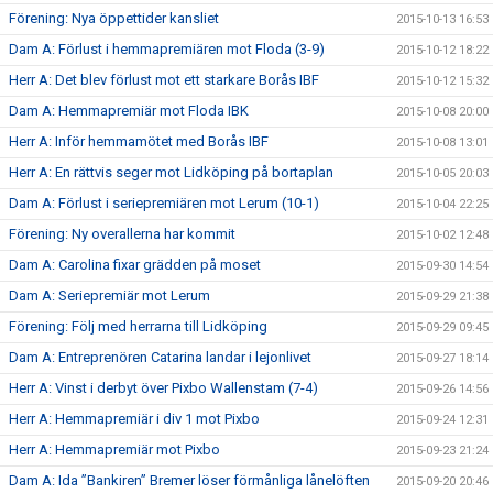
Förening: Nya öppettider kansliet
2015-10-13 16:53
Dam A: Förlust i hemmapremiären mot Floda (3-9)
2015-10-12 18:22
Herr A: Det blev förlust mot ett starkare Borås IBF
2015-10-12 15:32
Dam A: Hemmapremiär mot Floda IBK
2015-10-08 20:00
Herr A: Inför hemmamötet med Borås IBF
2015-10-08 13:01
Herr A: En rättvis seger mot Lidköping på bortaplan
2015-10-05 20:03
Dam A: Förlust i seriepremiären mot Lerum (10-1)
2015-10-04 22:25
Förening: Ny overallerna har kommit
2015-10-02 12:48
Dam A: Carolina fixar grädden på moset
2015-09-30 14:54
Dam A: Seriepremiär mot Lerum
2015-09-29 21:38
Förening: Följ med herrarna till Lidköping
2015-09-29 09:45
Dam A: Entreprenören Catarina landar i lejonlivet
2015-09-27 18:14
Herr A: Vinst i derbyt över Pixbo Wallenstam (7-4)
2015-09-26 14:56
Herr A: Hemmapremiär i div 1 mot Pixbo
2015-09-24 12:31
Herr A: Hemmapremiär mot Pixbo
2015-09-23 21:24
Dam A: Ida ”Bankiren” Bremer löser förmånliga lånelöften
2015-09-20 20:46