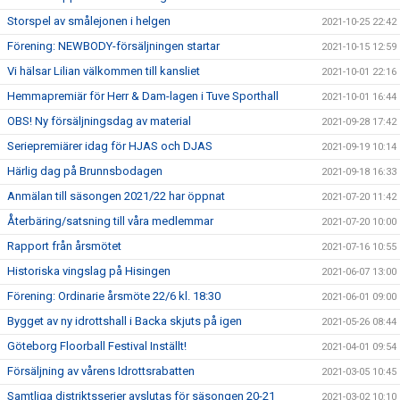
Storspel av smålejonen i helgen
2021-10-25 22:42
Förening: NEWBODY-försäljningen startar
2021-10-15 12:59
Vi hälsar Lilian välkommen till kansliet
2021-10-01 22:16
Hemmapremiär för Herr & Dam-lagen i Tuve Sporthall
2021-10-01 16:44
OBS! Ny försäljningsdag av material
2021-09-28 17:42
Seriepremiärer idag för HJAS och DJAS
2021-09-19 10:14
Härlig dag på Brunnsbodagen
2021-09-18 16:33
Anmälan till säsongen 2021/22 har öppnat
2021-07-20 11:42
Återbäring/satsning till våra medlemmar
2021-07-20 10:00
Rapport från årsmötet
2021-07-16 10:55
Historiska vingslag på Hisingen
2021-06-07 13:00
Förening: Ordinarie årsmöte 22/6 kl. 18:30
2021-06-01 09:00
Bygget av ny idrottshall i Backa skjuts på igen
2021-05-26 08:44
Göteborg Floorball Festival Inställt!
2021-04-01 09:54
Försäljning av vårens Idrottsrabatten
2021-03-05 10:45
Samtliga distriktsserier avslutas för säsongen 20-21
2021-03-02 10:10