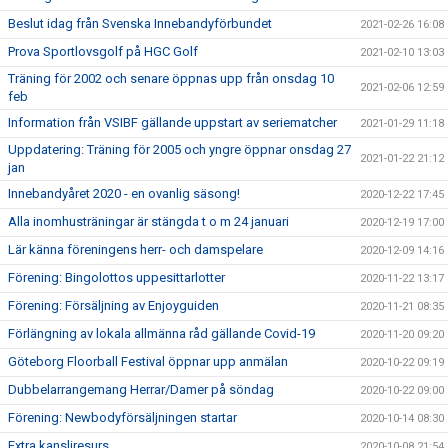
Beslut idag från Svenska Innebandyförbundet
2021-02-26 16:08
Prova Sportlovsgolf på HGC Golf
2021-02-10 13:03
Träning för 2002 och senare öppnas upp från onsdag 10
2021-02-06 12:59
feb
Information från VSIBF gällande uppstart av seriematcher
2021-01-29 11:18
Uppdatering: Träning för 2005 och yngre öppnar onsdag 27
2021-01-22 21:12
jan
Innebandyåret 2020 - en ovanlig säsong!
2020-12-22 17:45
Alla inomhusträningar är stängda t o m 24 januari
2020-12-19 17:00
Lär känna föreningens herr- och damspelare
2020-12-09 14:16
Förening: Bingolottos uppesittarlotter
2020-11-22 13:17
Förening: Försäljning av Enjoyguiden
2020-11-21 08:35
Förlängning av lokala allmänna råd gällande Covid-19
2020-11-20 09:20
Göteborg Floorball Festival öppnar upp anmälan
2020-10-22 09:19
Dubbelarrangemang Herrar/Damer på söndag
2020-10-22 09:00
Förening: Newbodyförsäljningen startar
2020-10-14 08:30
Extra kansliresurs
2020-10-08 21:54