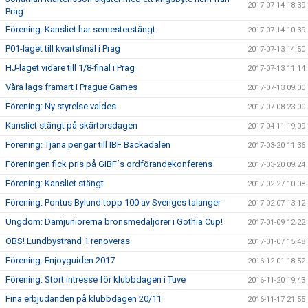
2017-07-14 18:39
Prag
Förening: Kansliet har semesterstängt
2017-07-14 10:39
P01-laget till kvartsfinal i Prag
2017-07-13 14:50
HJ-laget vidare till 1/8-final i Prag
2017-07-13 11:14
Våra lags framart i Prague Games
2017-07-13 09:00
Förening: Ny styrelse valdes
2017-07-08 23:00
Kansliet stängt på skärtorsdagen
2017-04-11 19:09
Förening: Tjäna pengar till IBF Backadalen
2017-03-20 11:36
Föreningen fick pris på GIBF´s ordförandekonferens
2017-03-20 09:24
Förening: Kansliet stängt
2017-02-27 10:08
Förening: Pontus Bylund topp 100 av Sveriges talanger
2017-02-07 13:12
Ungdom: Damjuniorerna bronsmedaljörer i Gothia Cup!
2017-01-09 12:22
OBS! Lundbystrand 1 renoveras
2017-01-07 15:48
Förening: Enjoyguiden 2017
2016-12-01 18:52
Förening: Stort intresse för klubbdagen i Tuve
2016-11-20 19:43
Fina erbjudanden på klubbdagen 20/11
2016-11-17 21:55