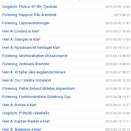
Ungdom: Flickor 97-99 i Tjeckien
2015-07-09 10:40
Förening: Rapport från årsmötet
2015-06-25
Förening: Lejonavslutningen
2015-05-30 17:47
Herr A: Linders är klar!
2015-05-21 16:50
Herr A: Slangen är klar!
2015-05-20 17:09
Herr A: Ny tränare till herrlaget klar!
2015-05-18 15:31
Förening: Idrottsrabatten till kanonpris!
2015-05-14 08:00
Förening: Ordinarie årsmöte
2015-05-13 08:00
Herr A: Vi hyllar våra avgående tränare
2015-05-07 08:27
Herr A: Div 1 Västra Götaland
2015-05-05 10:23
Förening: Petter Enlund tilldelas stipendium
2015-04-29 12:26
Förening: Funktionärslista Göteborg Cup
2015-04-28 10:51
Herr A: Bortas é klar!
2015-04-21 15:57
Ungdom: P-99/00 i Västerås
2015-04-20 15:04
Herr A: Kapten Rieden é klar!
2015-04-13 17:17
Herr A: Axelsson é klar!
2015-04-12 22:19