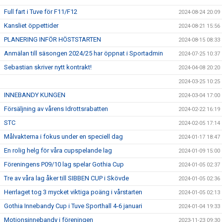
Full fart i Tuve för F11/F12
2024-08-24 20:09
Kansliet öppettider
2024-08-21 15:56
PLANERING INFÖR HÖSTSTARTEN
2024-08-15 08:33
Anmälan till säsongen 2024/25 har öppnat i Sportadmin
2024-07-25 10:37
Sebastian skriver nytt kontrakt!
2024-04-08 20:20
2024-03-25 10:25
INNEBANDY KUNGEN
2024-03-04 17:00
Försäljning av vårens Idrottsrabatten
2024-02-22 16:19
STC
2024-02-05 17:14
Målvakterna i fokus under en speciell dag
2024-01-17 18:47
En rolig helg för våra cupspelande lag
2024-01-09 15:00
Föreningens P09/10 lag spelar Gothia Cup
2024-01-05 02:37
Tre av våra lag åker till SIBBEN CUP i Skövde
2024-01-05 02:36
Herrlaget tog 3 mycket viktiga poäng i vårstarten
2024-01-05 02:13
Gothia Innebandy Cup i Tuve Sporthall 4-6 januari
2024-01-04 19:33
Motionsinnebandy i föreningen
2023-11-23 09:30