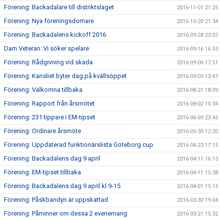
Förening: Backadalare till distriktslaget
2016-11-01 21:25
Förening: Nya föreningsdomare
2016-10-20 21:34
Förening: Backadalens kickoff 2016
2016-09-28 23:07
Dam Veteran: Vi söker spelare
2016-09-16 16:53
Förening: Rådgivning vid skada
2016-09-06 17:51
Förening: Kansliet byter dag på kvällsöppet
2016-09-05 13:47
Förening: Välkomna tillbaka
2016-08-21 18:09
Förening: Rapport från årsmötet
2016-08-02 10:34
Förening: 231 tippare i EM-tipset
2016-06-09 23:45
Förening: Ordinare årsmöte
2016-05-30 12:20
Förening: Uppdaterad funktionärslista Göteborg cup
2016-04-23 17:15
Förening: Backadalens dag 9 april
2016-04-11 16:13
Förening: EM-tipset tillbaka
2016-04-11 15:38
Förening: Backadalens dag 9 april kl 9-15
2016-04-01 15:15
Förening: Påskbandyn är uppskattad
2016-03-30 19:04
Förening: Påminner om dessa 2 evenemang
2016-03-21 15:32