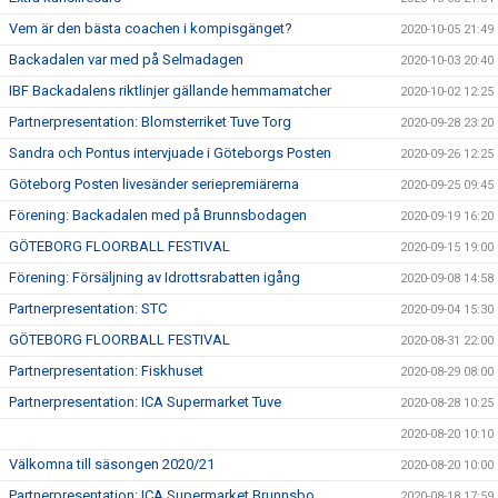
Vem är den bästa coachen i kompisgänget?
2020-10-05 21:49
Backadalen var med på Selmadagen
2020-10-03 20:40
IBF Backadalens riktlinjer gällande hemmamatcher
2020-10-02 12:25
Partnerpresentation: Blomsterriket Tuve Torg
2020-09-28 23:20
Sandra och Pontus intervjuade i Göteborgs Posten
2020-09-26 12:25
Göteborg Posten livesänder seriepremiärerna
2020-09-25 09:45
Förening: Backadalen med på Brunnsbodagen
2020-09-19 16:20
GÖTEBORG FLOORBALL FESTIVAL
2020-09-15 19:00
Förening: Försäljning av Idrottsrabatten igång
2020-09-08 14:58
Partnerpresentation: STC
2020-09-04 15:30
GÖTEBORG FLOORBALL FESTIVAL
2020-08-31 22:00
Partnerpresentation: Fiskhuset
2020-08-29 08:00
Partnerpresentation: ICA Supermarket Tuve
2020-08-28 10:25
2020-08-20 10:10
Välkomna till säsongen 2020/21
2020-08-20 10:00
Partnerpresentation: ICA Supermarket Brunnsbo
2020-08-18 17:59