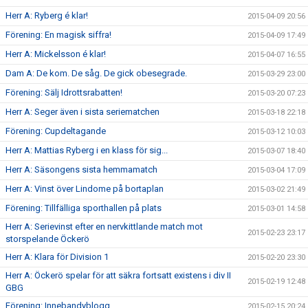
Herr A: Ryberg é klar!
2015-04-09 20:56
Förening: En magisk siffra!
2015-04-09 17:49
Herr A: Mickelsson é klar!
2015-04-07 16:55
Dam A: De kom. De såg. De gick obesegrade.
2015-03-29 23:00
Förening: Sälj Idrottsrabatten!
2015-03-20 07:23
Herr A: Seger även i sista seriematchen
2015-03-18 22:18
Förening: Cupdeltagande
2015-03-12 10:03
Herr A: Mattias Ryberg i en klass för sig...
2015-03-07 18:40
Herr A: Säsongens sista hemmamatch
2015-03-04 17:09
Herr A: Vinst över Lindome på bortaplan
2015-03-02 21:49
Förening: Tillfälliga sporthallen på plats
2015-03-01 14:58
Herr A: Serievinst efter en nervkittlande match mot
2015-02-23 23:17
storspelande Öckerö
Herr A: Klara för Division 1
2015-02-20 23:30
Herr A: Öckerö spelar för att säkra fortsatt existens i div II
2015-02-19 12:48
GBG
Förening: Innebandyblogg
2015-02-15 20:24