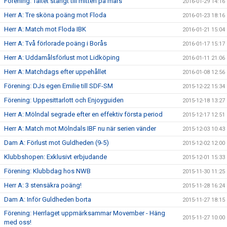
Förening: Tältet stängt till mitten på mars
2016-01-29 14:16
Herr A: Tre sköna poäng mot Floda
2016-01-23 18:16
Herr A: Match mot Floda IBK
2016-01-21 15:04
Herr A: Två förlorade poäng i Borås
2016-01-17 15:17
Herr A: Uddamålsförlust mot Lidköping
2016-01-11 21:06
Herr A: Matchdags efter uppehållet
2016-01-08 12:56
Förening: DJs egen Emilie till SDF-SM
2015-12-22 15:34
Förening: Uppesittarlott och Enjoyguiden
2015-12-18 13:27
Herr A: Mölndal segrade efter en effektiv första period
2015-12-17 12:51
Herr A: Match mot Mölndals IBF nu när serien vänder
2015-12-03 10:43
Dam A: Förlust mot Guldheden (9-5)
2015-12-02 12:00
Klubbshopen: Exklusivt erbjudande
2015-12-01 15:33
Förening: Klubbdag hos NWB
2015-11-30 11:25
Herr A: 3 stensäkra poäng!
2015-11-28 16:24
Dam A: Inför Guldheden borta
2015-11-27 18:15
Förening: Herrlaget uppmärksammar Movember - Häng
2015-11-27 10:00
med oss!