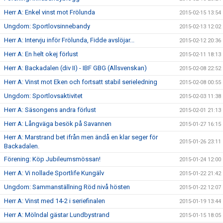
Herr A: Enkel vinst mot Frölunda
2015-02-15 13:54
Ungdom: Sportlovsinnebandy
2015-02-13 12:02
Herr A: Intervju inför Frölunda, Fidde avslöjar...
2015-02-12 20:36
Herr A: En helt okej förlust
2015-02-11 18:13
Herr A: Backadalen (div II) - IBF GBG (Allsvenskan)
2015-02-08 22:52
Herr A: Vinst mot Eken och fortsatt stabil serieledning
2015-02-08 00:55
Ungdom: Sportlovsaktivitet
2015-02-03 11:38
Herr A: Säsongens andra förlust
2015-02-01 21:13
Herr A: Långväga besök på Savannen
2015-01-27 16:15
Herr A: Marstrand bet ifrån men ändå en klar seger för
2015-01-26 23:11
Backadalen.
Förening: Köp Jubileumsmössan!
2015-01-24 12:00
Herr A: Vi nollade Sportlife Kungälv
2015-01-22 21:42
Ungdom: Sammanställning Röd nivå hösten
2015-01-22 12:07
Herr A: Vinst med 14-2 i seriefinalen
2015-01-19 13:44
Herr A: Mölndal gästar Lundbystrand
2015-01-15 18:05