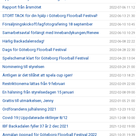
Rapport från årsmötet
2022-07-06 11:12
STORT TACK för din hjälp i Göteborg Floorball Festival!
2022-06-13 21:30
Försäljningskickoff/lagfotografering 18 september
2022-06-10 10:45
Samarbetsavtal förlängt med Innebandykungen/Renew
2022-06-10 10:29
Härlig Backadalensdag!
2022-06-08 22:22
Dags för Göteborg Floorball Festival
2022-04-28 22:30
Spelschemat klart för Göteborg Floorball Festival
2022-04-20 13:04
Nominering till styrelsen
2022-03-24 21:00
Äntligen är det tillåtet att spela cup igen!
2022-02-13 18:21
Restriktionerna lättas från 9 februari
2022-02-09 22:00
En hälsning från styrelsedagen 15 januari
2022-02-08 09:00
Grattis till utmärkelsen, Jenny
2022-01-05 21:00
Ordförandens julhälsning 2021
2021-12-23 19:52
Covid-19 | Uppdaterade riktlinjer 8/12
2021-12-08 10:00
IBF Backadalen fyller 37 år 2 dec 2021
2021-12-02 19:00
Anmälan öppnad för Göteborg Floorball Festival 2022
2021-10-31 19:39