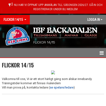
NU HAR VI ÖPPNAT UPP ANMÄLAN TILL SÄSONGEN 2026/27. GÅ IN OCH
REGISTRERA ER UNDER BLI MEDLEM
FLICKOR 14/15
LOGGA IN
FLICKOR 14/15
HEM
FLICKOR 14/15
NYHETER
Välkomna till oss, Vi är ett stort härligt gäng som älskar innebandy
SPELARE/LEDARE
Träningstider kommer att finnas i kalendern
Vill man prova på, kontakta ledare (
se spelare/ledare
)
KALENDER
MATCHER