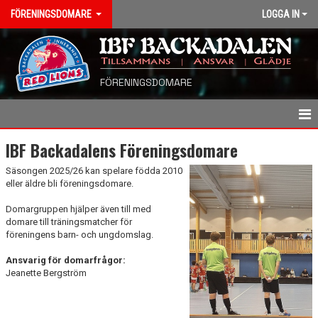
FÖRENINGSDOMARE
LOGGA IN
FÖRENINGSDOMARE
HEM
IBF Backadalens Föreningsdomare
Säsongen 2025/26 kan spelare födda 2010
VÅRA FÖRENINGSDOMARE
eller äldre bli föreningsdomare.
Domargruppen hjälper även till med
domare till träningsmatcher för
föreningens barn- och ungdomslag.
Ansvarig för domarfrågor:
Jeanette Bergström