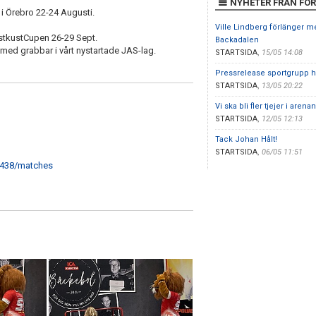
NYHETER FRÅN FÖ
 i Örebro 22-24 Augusti.
Ville Lindberg förlänger m
ästkustCupen 26-29 Sept.
Backadalen
 med grabbar i vårt nystartade JAS-lag.
STARTSIDA
,
15/05 14:08
Pressrelease sportgrupp h
STARTSIDA
,
13/05 20:22
Vi ska bli fler tjejer i arenan
STARTSIDA
,
12/05 12:13
Tack Johan Hålt!
STARTSIDA
,
06/05 11:51
7438/matches