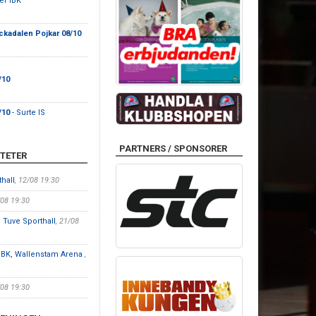
ter IBK
ckadalen Pojkar 08/10
/10
/10
- Surte IS
PARTNERS / SPONSORER
TETER
hall
, 12/08 19:30
/08 19:30
 Tuve Sporthall
, 21/08
IBK, Wallenstam Arena
,
/08 19:30