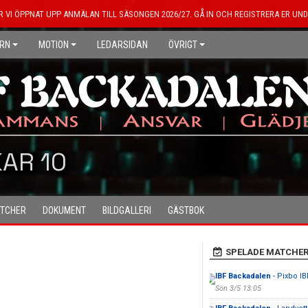
R VI ÖPPNAT UPP ANMÄLAN TILL SÄSONGEN 2026/27. GÅ IN OCH REGISTRERA ER UND
RN
MOTION
LEDARSIDAN
ÖVRIGT
AR 10
TCHER
DOKUMENT
BILDGALLERI
GÄSTBOK
SPELADE MATCHE
IBF Backadalen
- Pixbo IB
Sön 3/5 13:05