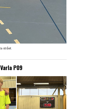
a strået.
 Varla P09