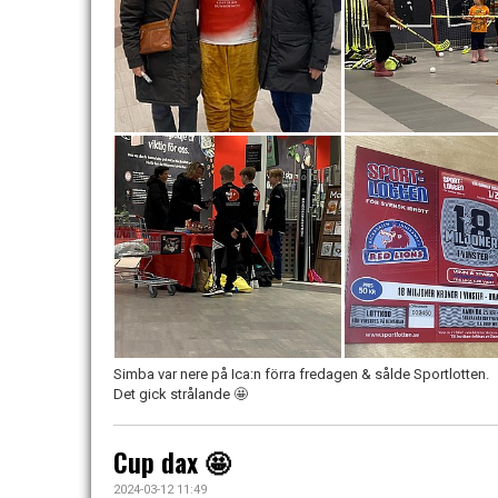
Simba var nere på Ica:n förra fredagen & sålde Sportlotten.
Det gick strålande 🤩
Cup dax 🤩
2024-03-12 11:49