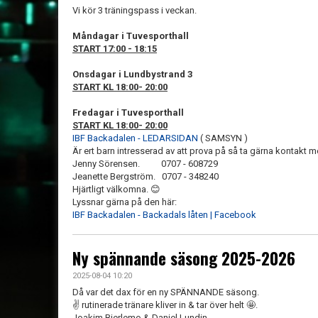
Vi kör 3 träningspass i veckan.
Måndagar i Tuvesporthall
START 17:00 - 18:15
Onsdagar i Lundbystrand 3
START KL 18:00- 20:00
Fredagar i Tuvesporthall
START KL 18:00- 20:00
IBF Backadalen - LEDARSIDAN
( SAMSYN )
Är ert barn intresserad av att prova på så ta gärna kontakt m
Jenny Sörensen. 0707 - 608729
Jeanette‬ Bergström. 0707 - 348240‬
Hjärtligt välkomna. 😊
Lyssnar gärna på den här:
IBF Backadalen - Backadals låten | Facebook
Ny spännande säsong 2025-2026
2025-08-04 10:20
Då var det dax för en ny SPÄNNANDE säsong.
✌ rutinerade tränare kliver in & tar över helt 🤩.
Joakim Bjerlemo & Daniel Lundin.