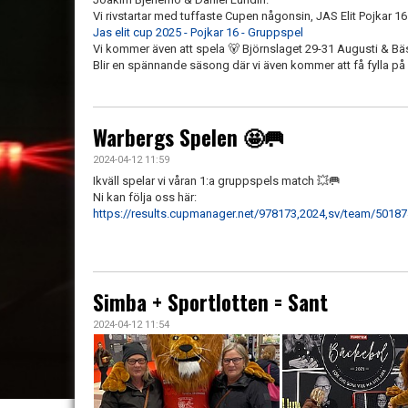
Vi rivstartar med tuffaste Cupen någonsin, JAS Elit Pojkar 16
Jas elit cup 2025 - Pojkar 16 - Gruppspel
Vi kommer även att spela 🐻 Björnslaget 29-31 Augusti & B
Blir en spännande säsong där vi även kommer att få fylla på
Warbergs Spelen 🤩🥅
2024-04-12 11:59
Ikväll spelar vi våran 1:a gruppspels match 💥🥅
Ni kan följa oss här:
https://results.cupmanager.net/978173,2024,sv/team/5018
Simba + Sportlotten = Sant
2024-04-12 11:54