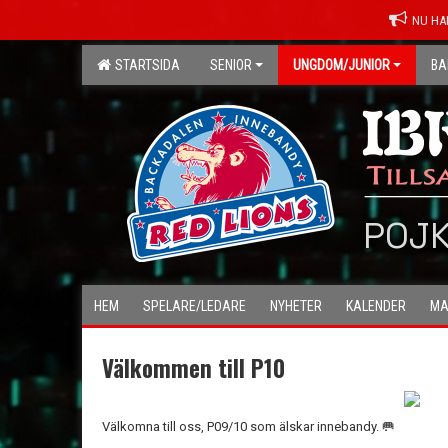
NU HA
STARTSIDA
SENIOR
UNGDOM/JUNIOR
BA
POJK
HEM
SPELARE/LEDARE
NYHETER
KALENDER
MA
Välkommen till P10
Välkomna till oss, P09/10 som älskar innebandy. 🥅