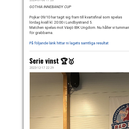
2024-01-06 17:26
GOTHIA INNEBANDY CUP
Pojkar 09/10 har tagit sig fram till kvartsfinal som spelas
lördag kväll kl. 20:00 i Lundbystrand 5.
Matchen spelas mot Växjö IBK Ungdom. Nu håller vi tummar
för grabbarna.
På följande länk hittar ni lagets samtliga resultat
Serie vinst 🏆🥇
2023-12-17 22:29