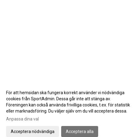
PROVTRÄNA / BÖRJA SPELA
SKADA/FÖRSÄKRING/REHAB
SVENSK INNEBANDYS APP
VID BYTE AV FÖRENINGSTILLHÖRIGHET
HALLKLIMAT
FRITIDSKORTET
KALENDER
För att hemsidan ska fungera korrekt använder vi nödvändiga
MATCHER
cookies från SportAdmin. Dessa går inte att stänga av.
Föreningen kan också använda frivilliga cookies, t.ex. för statistik
DOKUMENT
eller marknadsföring. Du väljer själv om du vill acceptera dessa.
Anpassa dina val
KLUBBSHOPEN
Cookie-inställningar
Gå till Webbversion
Acceptera nödvändiga
Acceptera alla