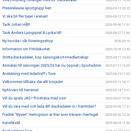
2026-05-15 14:08
Pressrelease sportgrupp herr
2026-05-13 20:22
Vi ska bli fler tjejer i arenan!
2026-05-12 12:13
Tack Johan Hålt!
2026-05-06 11:51
Tack Anders Ljungqvist & Lycka till!
2026-04-27 11:46
Ny hoodie i vår föreningsshop
2026-03-16
Information om Fritidskortet
2025-10-09 12:45
Stötta Backadalen, köp säsongskort+medlemskap
2025-09-11 14:44
Anmälan till säsongen 2025/26 har nu öppnat i Sportadmin
2025-07-15 16:05
Avslutning med ledarträff i Tuve
2025-06-19 11:55
Välkommen tillbaka där allt började!
2025-05-15 18:11
Nyförvärv till herrarna!
2025-05-14 12:57
Vill du spela JAS? Provträna med oss!
2025-05-07 19:36
Vill du vara med och leda IBF Backadalen in i framtiden?
2025-05-06 17:51
Fredrik "Bysen" Herlogsson är klar som tränare i herrlaget
2025-04-26 12:26
Kanslikväll
2025-04-24 11:46
Backadalens Dag