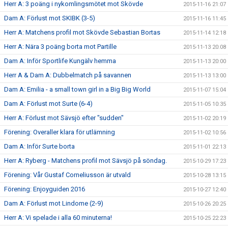
Herr A: 3 poäng i nykomlingsmötet mot Skövde
2015-11-16 21:07
Dam A: Förlust mot SKIBK (3-5)
2015-11-16 11:45
Herr A: Matchens profil mot Skövde Sebastian Bortas
2015-11-14 12:18
Herr A: Nära 3 poäng borta mot Partille
2015-11-13 20:08
Dam A: Inför Sportlife Kungälv hemma
2015-11-13 20:00
Herr A & Dam A: Dubbelmatch på savannen
2015-11-13 13:00
Dam A: Emilia - a small town girl in a Big Big World
2015-11-07 15:04
Dam A: Förlust mot Surte (6-4)
2015-11-05 10:35
Herr A: Förlust mot Sävsjö efter "sudden"
2015-11-02 20:19
Förening: Overaller klara för utlämning
2015-11-02 10:56
Dam A: Inför Surte borta
2015-11-01 22:13
Herr A: Ryberg - Matchens profil mot Sävsjö på söndag.
2015-10-29 17:23
Förening: Vår Gustaf Corneliusson är utvald
2015-10-28 13:15
Förening: Enjoyguiden 2016
2015-10-27 12:40
Dam A: Förlust mot Lindome (2-9)
2015-10-26 20:25
Herr A: Vi spelade i alla 60 minuterna!
2015-10-25 22:23