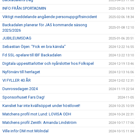
2025-04-23 17:00
INFO FRÅN SPORTADMIN
2025-02-26 19:33
Viktigt meddelande angående personuppgiftsincident
2025-02-06 18:34
Backadalen planerar för JAS kommande säsong
2025-01-08 12:10
2025/2026
JUBILEUMSDAG
2025-01-06 20:51
Sebastian Öijen: "Fick en bra känsla"
2024-12-22 16:55
Fd SSL-spelare till IBF Backadalen
2024-12-22 13:10
Digitala uppesittarlotter och nyårslotter hos Folkspel
2024-12-19 13:46
Nyförvärv till herrlaget
2024-12-13 16:06
VI FYLLER 40 ÅR
2024-12-02 12:31
Dunrossdagen 2024
2024-11-19 22:54
Sponsorhuset Fars Dag!
2024-11-05
Kansliet har inte kvällsöppet under höstlovet!
2024-10-25 10:59
Matchens profil mot Lund: LOVISA ODH
2024-10-24 22:31
Matchens profil Zenith: Amanda Lindström
2024-10-17 17:06
Ville inför DM mot Mölndal
2024-10-15 11:04