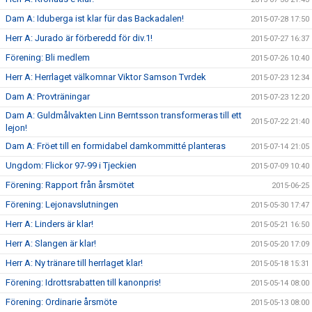
Dam A: Iduberga ist klar für das Backadalen!
2015-07-28 17:50
Herr A: Jurado är förberedd för div.1!
2015-07-27 16:37
Förening: Bli medlem
2015-07-26 10:40
Herr A: Herrlaget välkomnar Viktor Samson Tvrdek
2015-07-23 12:34
Dam A: Provträningar
2015-07-23 12:20
Dam A: Guldmålvakten Linn Berntsson transformeras till ett
2015-07-22 21:40
lejon!
Dam A: Fröet till en formidabel damkommitté planteras
2015-07-14 21:05
Ungdom: Flickor 97-99 i Tjeckien
2015-07-09 10:40
Förening: Rapport från årsmötet
2015-06-25
Förening: Lejonavslutningen
2015-05-30 17:47
Herr A: Linders är klar!
2015-05-21 16:50
Herr A: Slangen är klar!
2015-05-20 17:09
Herr A: Ny tränare till herrlaget klar!
2015-05-18 15:31
Förening: Idrottsrabatten till kanonpris!
2015-05-14 08:00
Förening: Ordinarie årsmöte
2015-05-13 08:00