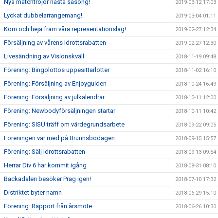
Nya matchtröjor nästa säsong!
2019-03-12 17:03
Lyckat dubbelarrangemang!
2019-03-04 01:11
Kom och heja fram våra representationslag!
2019-02-27 12:34
Försäljning av vårens Idrottsrabatten
2019-02-27 12:30
Livesändning av Visionskväll
2018-11-19 09:48
Förening: Bingolottos uppesittarlotter
2018-11-02 16:10
Förening: Försäljning av Enjoyguiden
2018-10-24 16:49
Förening: Försäljning av julkalendrar
2018-10-11 12:00
Förening: Newbodyförsäljningen startar
2018-10-11 10:42
Förening: SISU träff om värdegrundsarbete
2018-09-22 09:05
Föreningen var med på Brunnsbodagen
2018-09-15 15:57
Förening: Sälj Idrottsrabatten
2018-09-13 09:54
Herrar Div 6 har kommit igång
2018-08-31 08:10
Backadalen besöker Prag igen!
2018-07-10 17:32
Distriktet byter namn
2018-06-29 15:10
Förening: Rapport från årsmöte
2018-06-26 10:30