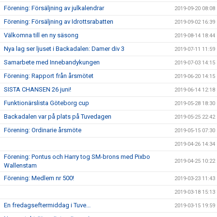
Förening: Försäljning av julkalendrar
2019-09-20 08:08
Förening: Försäljning av Idrottsrabatten
2019-09-02 16:39
Välkomna till en ny säsong
2019-08-14 18:44
Nya lag ser ljuset i Backadalen: Damer div 3
2019-07-11 11:59
Samarbete med Innebandykungen
2019-07-03 14:15
Förening: Rapport från årsmötet
2019-06-20 14:15
SISTA CHANSEN 26 juni!
2019-06-14 12:18
Funktionärslista Göteborg cup
2019-05-28 18:30
Backadalen var på plats på Tuvedagen
2019-05-25 22:42
Förening: Ordinarie årsmöte
2019-05-15 07:30
2019-04-26 14:34
Förening: Pontus och Harry tog SM-brons med Pixbo
2019-04-25 10:22
Wallenstam
Förening: Medlem nr 500!
2019-03-23 11:43
2019-03-18 15:13
En fredagseftermiddag i Tuve...
2019-03-15 19:59