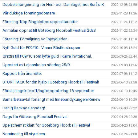
Dubbelarrangemang för Herr- och Damlaget mot Burås IK
2022-12-08 21:58
Vår duktiga föreningsdomare
2022-11-28 11:26
Förening: Köp Bingolottos uppesittarlotter
2022-11-24 11:12
Anmälan öppnat till Göteborg Floorball Festival 2023
2022-11-22 22:34
Förening: Försäljning av Enjoyguiden
2022-11-01 11:18
Nytt Guld för P09/10 - Vinner Bästkustcupen
2022-10-03 13:24
Grattis till P09/10 som lyfte guld i Kärra Invitational.
2022-09-26 22:44
Uppstart av Lejonskolan söndag 25/9
2022-09-08 11:56
Rapport från årsmötet
2022-07-06 11:12
STORT TACK för din hjälp i Göteborg Floorball Festival!
2022-06-13 21:30
Försäljningskickoff/lagfotografering 18 september
2022-06-10 10:45
Samarbetsavtal förlängt med Innebandykungen/Renew
2022-06-10 10:29
Härlig Backadalensdag!
2022-06-08 22:22
Dags för Göteborg Floorball Festival
2022-04-28 22:30
Spelschemat klart för Göteborg Floorball Festival
2022-04-20 13:04
Nominering till styrelsen
2022-03-24 21:00