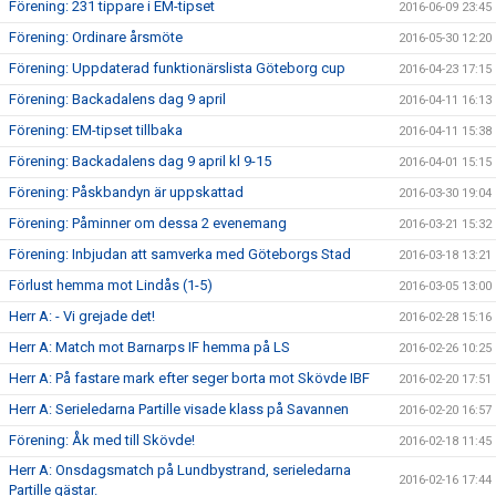
Förening: 231 tippare i EM-tipset
2016-06-09 23:45
Förening: Ordinare årsmöte
2016-05-30 12:20
Förening: Uppdaterad funktionärslista Göteborg cup
2016-04-23 17:15
Förening: Backadalens dag 9 april
2016-04-11 16:13
Förening: EM-tipset tillbaka
2016-04-11 15:38
Förening: Backadalens dag 9 april kl 9-15
2016-04-01 15:15
Förening: Påskbandyn är uppskattad
2016-03-30 19:04
Förening: Påminner om dessa 2 evenemang
2016-03-21 15:32
Förening: Inbjudan att samverka med Göteborgs Stad
2016-03-18 13:21
Förlust hemma mot Lindås (1-5)
2016-03-05 13:00
Herr A: - Vi grejade det!
2016-02-28 15:16
Herr A: Match mot Barnarps IF hemma på LS
2016-02-26 10:25
Herr A: På fastare mark efter seger borta mot Skövde IBF
2016-02-20 17:51
Herr A: Serieledarna Partille visade klass på Savannen
2016-02-20 16:57
Förening: Åk med till Skövde!
2016-02-18 11:45
Herr A: Onsdagsmatch på Lundbystrand, serieledarna
2016-02-16 17:44
Partille gästar.