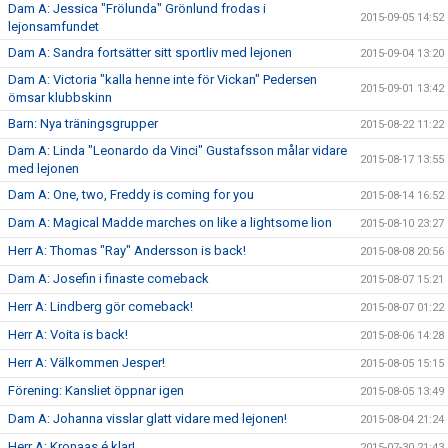
Dam A: Jessica "Frölunda" Grönlund frodas i
2015-09-05 14:52
lejonsamfundet
Dam A: Sandra fortsätter sitt sportliv med lejonen
2015-09-04 13:20
Dam A: Victoria "kalla henne inte för Vickan" Pedersen
2015-09-01 13:42
ömsar klubbskinn
Barn: Nya träningsgrupper
2015-08-22 11:22
Dam A: Linda "Leonardo da Vinci" Gustafsson målar vidare
2015-08-17 13:55
med lejonen
Dam A: One, two, Freddy is coming for you
2015-08-14 16:52
Dam A: Magical Madde marches on like a lightsome lion
2015-08-10 23:27
Herr A: Thomas "Ray" Andersson is back!
2015-08-08 20:56
Dam A: Josefin i finaste comeback
2015-08-07 15:21
Herr A: Lindberg gör comeback!
2015-08-07 01:22
Herr A: Voita is back!
2015-08-06 14:28
Herr A: Välkommen Jesper!
2015-08-05 15:15
Förening: Kansliet öppnar igen
2015-08-05 13:49
Dam A: Johanna visslar glatt vidare med lejonen!
2015-08-04 21:24
Herr A: Kronaas é klar!
2015-07-30 21:43