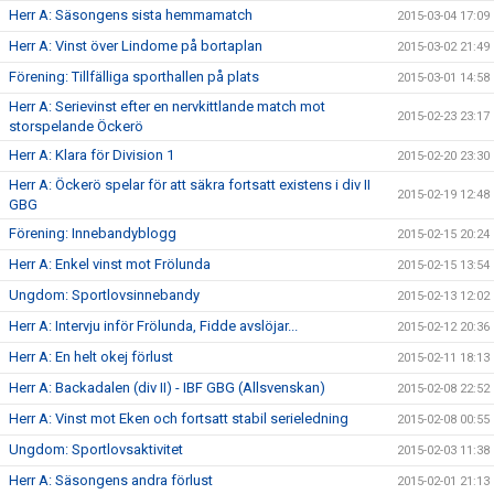
Herr A: Säsongens sista hemmamatch
2015-03-04 17:09
Herr A: Vinst över Lindome på bortaplan
2015-03-02 21:49
Förening: Tillfälliga sporthallen på plats
2015-03-01 14:58
Herr A: Serievinst efter en nervkittlande match mot
2015-02-23 23:17
storspelande Öckerö
Herr A: Klara för Division 1
2015-02-20 23:30
Herr A: Öckerö spelar för att säkra fortsatt existens i div II
2015-02-19 12:48
GBG
Förening: Innebandyblogg
2015-02-15 20:24
Herr A: Enkel vinst mot Frölunda
2015-02-15 13:54
Ungdom: Sportlovsinnebandy
2015-02-13 12:02
Herr A: Intervju inför Frölunda, Fidde avslöjar...
2015-02-12 20:36
Herr A: En helt okej förlust
2015-02-11 18:13
Herr A: Backadalen (div II) - IBF GBG (Allsvenskan)
2015-02-08 22:52
Herr A: Vinst mot Eken och fortsatt stabil serieledning
2015-02-08 00:55
Ungdom: Sportlovsaktivitet
2015-02-03 11:38
Herr A: Säsongens andra förlust
2015-02-01 21:13