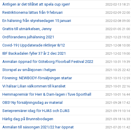
Äntligen är det tillåtet att spela cup igen!
2022-02-13 18:21
Restriktionerna lättas från 9 februari
2022-02-09 22:00
En hälsning från styrelsedagen 15 januari
2022-02-08 09:00
Grattis till utmärkelsen, Jenny
2022-01-05 21:00
Ordförandens julhälsning 2021
2021-12-23 19:52
Covid-19 | Uppdaterade riktlinjer 8/12
2021-12-08 10:00
IBF Backadalen fyller 37 år 2 dec 2021
2021-12-02 19:00
Anmälan öppnad för Göteborg Floorball Festival 2022
2021-10-31 19:39
Storspel av smålejonen i helgen
2021-10-25 22:42
Förening: NEWBODY-försäljningen startar
2021-10-15 12:59
Vi hälsar Lilian välkommen till kansliet
2021-10-01 22:16
Hemmapremiär för Herr & Dam-lagen i Tuve Sporthall
2021-10-01 16:44
OBS! Ny försäljningsdag av material
2021-09-28 17:42
Seriepremiärer idag för HJAS och DJAS
2021-09-19 10:14
Härlig dag på Brunnsbodagen
2021-09-18 16:33
Anmälan till säsongen 2021/22 har öppnat
2021-07-20 11:42