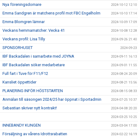
Nya föreningsdomare
2024-10-12 12:10
Emma Sandgren är matchens profil mot FBC Engelholm
2024-10-10 17:14
Emma Blomgren lämnar
2024-10-09 17:09
Veckans hemmamatcher: Vecka 41
2024-10-08 12:28
Veckans profil: Lisa Tilly
2024-09-26 21:40
SPONSORHUSET
2024-09-23
IBF Backadalen i samarbete med JOYNA
2024-09-11 16:13
IBF Backadalen söker medarbetare
2024-09-01 11:55
Full fart i Tuve för F11/F12
2024-08-24 20:09
Kansliet öppettider
2024-08-21 15:56
PLANERING INFÖR HÖSTSTARTEN
2024-08-15 08:33
Anmälan till säsongen 2024/25 har öppnat i Sportadmin
2024-07-25 10:37
Sebastian skriver nytt kontrakt!
2024-04-08 20:20
2024-03-25 10:25
INNEBANDY KUNGEN
2024-03-04 17:00
Försäljning av vårens Idrottsrabatten
2024-02-22 16:19