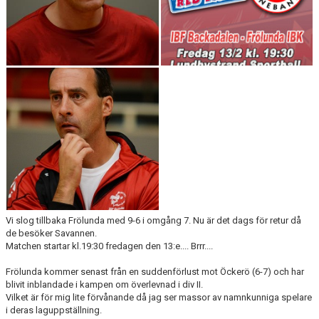
KALENDER
MATCHER
DOKUMENT
KLUBBSHOPEN
BILDGALLERI
Vi slog tillbaka Frölunda med 9-6 i omgång 7. Nu är det dags för retur då
de besöker Savannen.
Matchen startar kl.19:30 fredagen den 13:e.... Brrr....
Frölunda kommer senast från en suddenförlust mot Öckerö (6-7) och har
blivit inblandade i kampen om överlevnad i div II.
Vilket är för mig lite förvånande då jag ser massor av namnkunniga spelare
i deras laguppställning.