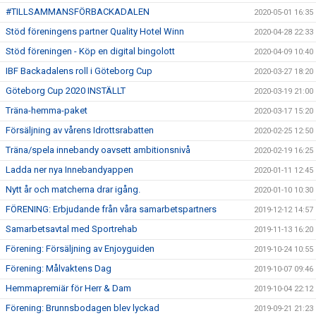
#TILLSAMMANSFÖRBACKADALEN
2020-05-01 16:35
Stöd föreningens partner Quality Hotel Winn
2020-04-28 22:33
Stöd föreningen - Köp en digital bingolott
2020-04-09 10:40
IBF Backadalens roll i Göteborg Cup
2020-03-27 18:20
Göteborg Cup 2020 INSTÄLLT
2020-03-19 21:00
Träna-hemma-paket
2020-03-17 15:20
Försäljning av vårens Idrottsrabatten
2020-02-25 12:50
Träna/spela innebandy oavsett ambitionsnivå
2020-02-19 16:25
Ladda ner nya Innebandyappen
2020-01-11 12:45
Nytt år och matcherna drar igång.
2020-01-10 10:30
FÖRENING: Erbjudande från våra samarbetspartners
2019-12-12 14:57
Samarbetsavtal med Sportrehab
2019-11-13 16:20
Förening: Försäljning av Enjoyguiden
2019-10-24 10:55
Förening: Målvaktens Dag
2019-10-07 09:46
Hemmapremiär för Herr & Dam
2019-10-04 22:12
Förening: Brunnsbodagen blev lyckad
2019-09-21 21:23