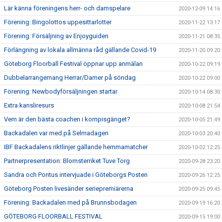
Lär känna föreningens herr- och damspelare
2020-12-09 14:16
Förening: Bingolottos uppesittarlotter
2020-11-22 13:17
Förening: Försäljning av Enjoyguiden
2020-11-21 08:35
Förlängning av lokala allmänna råd gällande Covid-19
2020-11-20 09:20
Göteborg Floorball Festival öppnar upp anmälan
2020-10-22 09:19
Dubbelarrangemang Herrar/Damer på söndag
2020-10-22 09:00
Förening: Newbodyförsäljningen startar
2020-10-14 08:30
Extra kansliresurs
2020-10-08 21:54
Vem är den bästa coachen i kompisgänget?
2020-10-05 21:49
Backadalen var med på Selmadagen
2020-10-03 20:40
IBF Backadalens riktlinjer gällande hemmamatcher
2020-10-02 12:25
Partnerpresentation: Blomsterriket Tuve Torg
2020-09-28 23:20
Sandra och Pontus intervjuade i Göteborgs Posten
2020-09-26 12:25
Göteborg Posten livesänder seriepremiärerna
2020-09-25 09:45
Förening: Backadalen med på Brunnsbodagen
2020-09-19 16:20
GÖTEBORG FLOORBALL FESTIVAL
2020-09-15 19:00