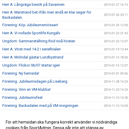
Herr A: Långväga besök på Savannen
2015-01-27 16:15
Herr A: Marstrand bet ifrån men ändå en klar seger för
2015-01-26 23:11
Backadalen.
Förening: Köp Jubileumsmössan!
2015-01-24 12:00
Herr A: Vi nollade Sportlife Kungälv
2015-01-22 21:42
Ungdom: Sammanställning Röd nivå hösten
2015-01-22 12:07
Herr A: Vinst med 14-2 i seriefinalen
2015-01-19 13:44
Herr A: Mölndal gästar Lundbystrand
2015-01-15 18:05
Ungdom: Flickor 06/07 startar igen
2015-01-15 12:07
Förening: Ny hemsida!
2015-01-01 09:06
Förening: Jubileumsdagen på Liseberg
2014-11-28 14:25
Förening: Vinn en VM-klubba!
2014-11-23 14:25
Förening: Jubileumsfest
2014-11-10 14:30
Förening: Backadalen med på VM-invigningen
2014-11-10 14:00
Förening: Försäljning av Newbody
2014-10-25 14:35
Förening: Enjoyguiden snart här!
För att hemsidan ska fungera korrekt använder vi nödvändiga
2014-10-22 14:37
cookies från SportAdmin. Dessa går inte att stänga av.