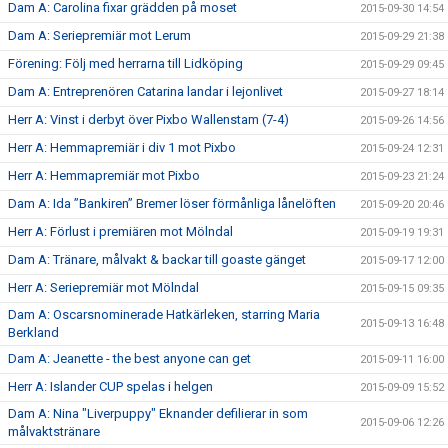
Dam A: Carolina fixar grädden på moset
2015-09-30 14:54
Dam A: Seriepremiär mot Lerum
2015-09-29 21:38
Förening: Följ med herrarna till Lidköping
2015-09-29 09:45
Dam A: Entreprenören Catarina landar i lejonlivet
2015-09-27 18:14
Herr A: Vinst i derbyt över Pixbo Wallenstam (7-4)
2015-09-26 14:56
Herr A: Hemmapremiär i div 1 mot Pixbo
2015-09-24 12:31
Herr A: Hemmapremiär mot Pixbo
2015-09-23 21:24
Dam A: Ida ”Bankiren” Bremer löser förmånliga lånelöften
2015-09-20 20:46
Herr A: Förlust i premiären mot Mölndal
2015-09-19 19:31
Dam A: Tränare, målvakt & backar till goaste gänget
2015-09-17 12:00
Herr A: Seriepremiär mot Mölndal
2015-09-15 09:35
Dam A: Oscarsnominerade Hatkärleken, starring Maria
2015-09-13 16:48
Berkland
Dam A: Jeanette - the best anyone can get
2015-09-11 16:00
Herr A: Islander CUP spelas i helgen
2015-09-09 15:52
Dam A: Nina "Liverpuppy" Eknander defilierar in som
2015-09-06 12:26
målvaktstränare