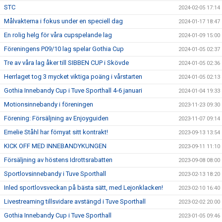
STC
2024-02-05 17:14
Målvakterna i fokus under en speciell dag
2024-01-17 18:47
En rolig helg för våra cupspelande lag
2024-01-09 15:00
Föreningens P09/10 lag spelar Gothia Cup
2024-01-05 02:37
Tre av våra lag åker till SIBBEN CUP i Skövde
2024-01-05 02:36
Herrlaget tog 3 mycket viktiga poäng i vårstarten
2024-01-05 02:13
Gothia Innebandy Cup i Tuve Sporthall 4-6 januari
2024-01-04 19:33
Motionsinnebandy i föreningen
2023-11-23 09:30
Förening: Försäljning av Enjoyguiden
2023-11-07 09:14
Emelie Ståhl har förnyat sitt kontrakt!
2023-09-13 13:54
KICK OFF MED INNEBANDYKUNGEN
2023-09-11 11:10
Försäljning av höstens Idrottsrabatten
2023-09-08 08:00
Sportlovsinnebandy i Tuve Sporthall
2023-02-13 18:20
Inled sportlovsveckan på bästa sätt, med Lejonklacken!
2023-02-10 16:40
Livestreaming tillsvidare avstängd i Tuve Sporthall
2023-02-02 20:00
Gothia Innebandy Cup i Tuve Sporthall
2023-01-05 09:46