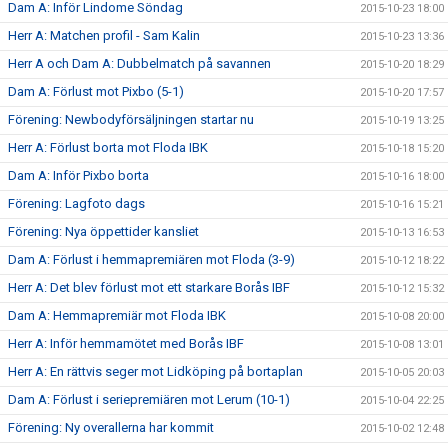
Dam A: Inför Lindome Söndag
2015-10-23 18:00
Herr A: Matchen profil - Sam Kalin
2015-10-23 13:36
Herr A och Dam A: Dubbelmatch på savannen
2015-10-20 18:29
Dam A: Förlust mot Pixbo (5-1)
2015-10-20 17:57
Förening: Newbodyförsäljningen startar nu
2015-10-19 13:25
Herr A: Förlust borta mot Floda IBK
2015-10-18 15:20
Dam A: Inför Pixbo borta
2015-10-16 18:00
Förening: Lagfoto dags
2015-10-16 15:21
Förening: Nya öppettider kansliet
2015-10-13 16:53
Dam A: Förlust i hemmapremiären mot Floda (3-9)
2015-10-12 18:22
Herr A: Det blev förlust mot ett starkare Borås IBF
2015-10-12 15:32
Dam A: Hemmapremiär mot Floda IBK
2015-10-08 20:00
Herr A: Inför hemmamötet med Borås IBF
2015-10-08 13:01
Herr A: En rättvis seger mot Lidköping på bortaplan
2015-10-05 20:03
Dam A: Förlust i seriepremiären mot Lerum (10-1)
2015-10-04 22:25
Förening: Ny overallerna har kommit
2015-10-02 12:48