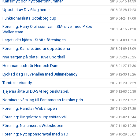
Kansliflytt och nytt telefonnummer
2018-06-15 14:39
Uppstart av Div 6 lag herrar
2018-05-28 17:23
Funktionärslista Göteborg cup
2018-04-24 17:00
Förening: Harry Olofsson vann SM-silver med Pixbo
2018-04-16 21:20
Wallenstam
Laget i ditt hjärta - Stötta föreningen
2018-04-09 13:53
Förening: Kansliet ändrar öppettiderna
2018-04-09 13:09
Nya sargen på plats i Tuve Sporthall
2018-03-20 20:25
Hemmamatch för Herr och Dam
2018-01-27 17:36
Lyckad dag i Tuvehallen med Julinnebandy
2017-12-30 13:26
Tomteinnebandy
2017-12-20 07:29
Tjejerna åkte ur DJ-SM regionslutspel.
2017-12-03 00:38
Nominera våra lag till Pantameras fairplay-pris
2017-11-22 18:52
Förening: Handla i Webshopen
2017-11-20 17:30
Förening: Bingolottos uppesittarkväll
2017-11-02 10:44
Förening: Nu lanseras Webshopen
2017-11-02 10:30
Förening: Nytt sponsoravtal med STC
2017-10-29 08:07