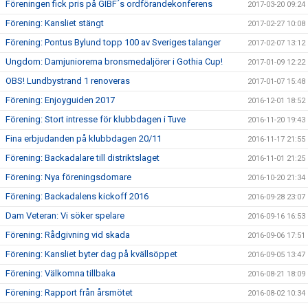
Föreningen fick pris på GIBF´s ordförandekonferens
2017-03-20 09:24
Förening: Kansliet stängt
2017-02-27 10:08
Förening: Pontus Bylund topp 100 av Sveriges talanger
2017-02-07 13:12
Ungdom: Damjuniorerna bronsmedaljörer i Gothia Cup!
2017-01-09 12:22
OBS! Lundbystrand 1 renoveras
2017-01-07 15:48
Förening: Enjoyguiden 2017
2016-12-01 18:52
Förening: Stort intresse för klubbdagen i Tuve
2016-11-20 19:43
Fina erbjudanden på klubbdagen 20/11
2016-11-17 21:55
Förening: Backadalare till distriktslaget
2016-11-01 21:25
Förening: Nya föreningsdomare
2016-10-20 21:34
Förening: Backadalens kickoff 2016
2016-09-28 23:07
Dam Veteran: Vi söker spelare
2016-09-16 16:53
Förening: Rådgivning vid skada
2016-09-06 17:51
Förening: Kansliet byter dag på kvällsöppet
2016-09-05 13:47
Förening: Välkomna tillbaka
2016-08-21 18:09
Förening: Rapport från årsmötet
2016-08-02 10:34