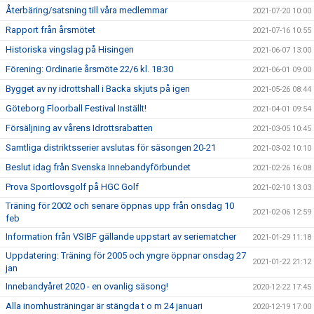
Återbäring/satsning till våra medlemmar
2021-07-20 10:00
Rapport från årsmötet
2021-07-16 10:55
Historiska vingslag på Hisingen
2021-06-07 13:00
Förening: Ordinarie årsmöte 22/6 kl. 18:30
2021-06-01 09:00
Bygget av ny idrottshall i Backa skjuts på igen
2021-05-26 08:44
Göteborg Floorball Festival Inställt!
2021-04-01 09:54
Försäljning av vårens Idrottsrabatten
2021-03-05 10:45
Samtliga distriktsserier avslutas för säsongen 20-21
2021-03-02 10:10
Beslut idag från Svenska Innebandyförbundet
2021-02-26 16:08
Prova Sportlovsgolf på HGC Golf
2021-02-10 13:03
Träning för 2002 och senare öppnas upp från onsdag 10
2021-02-06 12:59
feb
Information från VSIBF gällande uppstart av seriematcher
2021-01-29 11:18
Uppdatering: Träning för 2005 och yngre öppnar onsdag 27
2021-01-22 21:12
jan
Innebandyåret 2020 - en ovanlig säsong!
2020-12-22 17:45
Alla inomhusträningar är stängda t o m 24 januari
2020-12-19 17:00