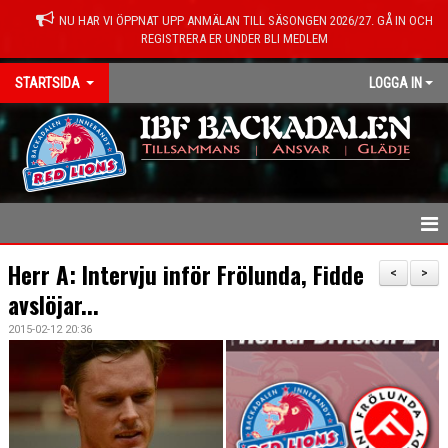
NU HAR VI ÖPPNAT UPP ANMÄLAN TILL SÄSONGEN 2026/27. GÅ IN OCH
REGISTRERA ER UNDER BLI MEDLEM
STARTSIDA
LOGGA IN
HEM
Herr A: Intervju inför Frölunda, Fidde
<
>
avslöjar...
NYHETER
2015-02-12 20:36
KONTAKT
OM FÖRENINGEN
MEDLEMSINFO