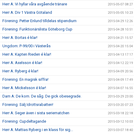
Herr A: Vi hyllar våra avgående tränare
2015-05-07 08:27
Herr A: Div 1 Västra Götaland
2015-05-05 10:23
Förening: Petter Enlund tilldelas stipendium
2015-04-29 12:26
Förening: Funktionärslista Göteborg Cup
2015-04-28 10:51
Herr A: Bortas é klar!
2015-04-21 15:57
Ungdom: P-99/00 i Västerås
2015-04-20 15:04
Herr A: Kapten Rieden é klar!
2015-04-13 17:17
Herr A: Axelsson é klar!
2015-04-12 22:19
Herr A: Ryberg é klar!
2015-04-09 20:56
Förening: En magisk siffra!
2015-04-09 17:49
Herr A: Mickelsson é klar!
2015-04-07 16:55
Dam A: De kom. De såg. De gick obesegrade.
2015-03-29 23:00
Förening: Sälj Idrottsrabatten!
2015-03-20 07:23
Herr A: Seger även i sista seriematchen
2015-03-18 22:18
Förening: Cupdeltagande
2015-03-12 10:03
Herr A: Mattias Ryberg i en klass för sig...
2015-03-07 18:40