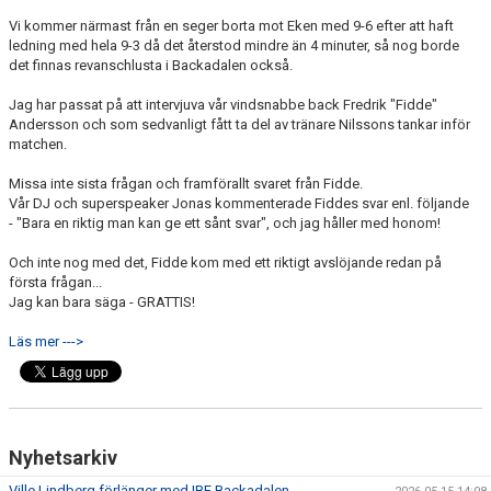
Vi kommer närmast från en seger borta mot Eken med 9-6 efter att haft
ledning med hela 9-3 då det återstod mindre än 4 minuter, så nog borde
det finnas revanschlusta i Backadalen också.
Jag har passat på att intervjuva vår vindsnabbe back Fredrik "Fidde"
Andersson och som sedvanligt fått ta del av tränare Nilssons tankar inför
matchen.
Missa inte sista frågan och framförallt svaret från Fidde.
Vår DJ och superspeaker Jonas kommenterade Fiddes svar enl. följande
- "Bara en riktig man kan ge ett sånt svar", och jag håller med honom!
Och inte nog med det, Fidde kom med ett riktigt avslöjande redan på
första frågan...
Jag kan bara säga - GRATTIS!
Läs mer --->
Nyhetsarkiv
Ville Lindberg förlänger med IBF Backadalen