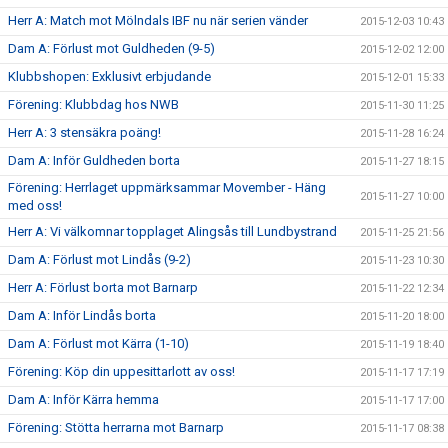
Herr A: Match mot Mölndals IBF nu när serien vänder
2015-12-03 10:43
Dam A: Förlust mot Guldheden (9-5)
2015-12-02 12:00
Klubbshopen: Exklusivt erbjudande
2015-12-01 15:33
Förening: Klubbdag hos NWB
2015-11-30 11:25
Herr A: 3 stensäkra poäng!
2015-11-28 16:24
Dam A: Inför Guldheden borta
2015-11-27 18:15
Förening: Herrlaget uppmärksammar Movember - Häng
2015-11-27 10:00
med oss!
Herr A: Vi välkomnar topplaget Alingsås till Lundbystrand
2015-11-25 21:56
Dam A: Förlust mot Lindås (9-2)
2015-11-23 10:30
Herr A: Förlust borta mot Barnarp
2015-11-22 12:34
Dam A: Inför Lindås borta
2015-11-20 18:00
Dam A: Förlust mot Kärra (1-10)
2015-11-19 18:40
Förening: Köp din uppesittarlott av oss!
2015-11-17 17:19
Dam A: Inför Kärra hemma
2015-11-17 17:00
Förening: Stötta herrarna mot Barnarp
2015-11-17 08:38