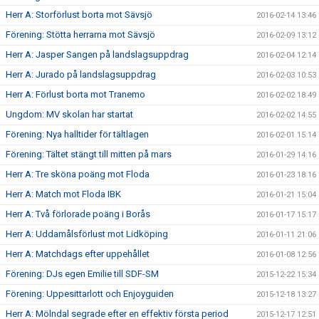
Herr A: Storförlust borta mot Sävsjö
2016-02-14 13:46
Förening: Stötta herrarna mot Sävsjö
2016-02-09 13:12
Herr A: Jasper Sangen på landslagsuppdrag
2016-02-04 12:14
Herr A: Jurado på landslagsuppdrag
2016-02-03 10:53
Herr A: Förlust borta mot Tranemo
2016-02-02 18:49
Ungdom: MV skolan har startat
2016-02-02 14:55
Förening: Nya halltider för tältlagen
2016-02-01 15:14
Förening: Tältet stängt till mitten på mars
2016-01-29 14:16
Herr A: Tre sköna poäng mot Floda
2016-01-23 18:16
Herr A: Match mot Floda IBK
2016-01-21 15:04
Herr A: Två förlorade poäng i Borås
2016-01-17 15:17
Herr A: Uddamålsförlust mot Lidköping
2016-01-11 21:06
Herr A: Matchdags efter uppehållet
2016-01-08 12:56
Förening: DJs egen Emilie till SDF-SM
2015-12-22 15:34
Förening: Uppesittarlott och Enjoyguiden
2015-12-18 13:27
Herr A: Mölndal segrade efter en effektiv första period
2015-12-17 12:51