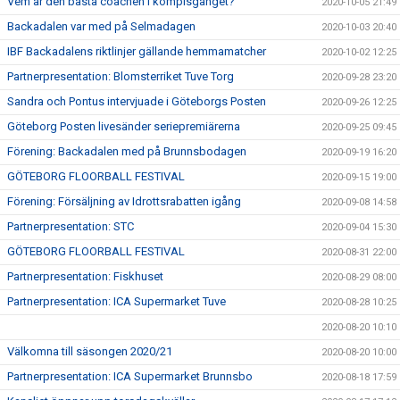
Vem är den bästa coachen i kompisgänget?
2020-10-05 21:49
Backadalen var med på Selmadagen
2020-10-03 20:40
IBF Backadalens riktlinjer gällande hemmamatcher
2020-10-02 12:25
Partnerpresentation: Blomsterriket Tuve Torg
2020-09-28 23:20
Sandra och Pontus intervjuade i Göteborgs Posten
2020-09-26 12:25
Göteborg Posten livesänder seriepremiärerna
2020-09-25 09:45
Förening: Backadalen med på Brunnsbodagen
2020-09-19 16:20
GÖTEBORG FLOORBALL FESTIVAL
2020-09-15 19:00
Förening: Försäljning av Idrottsrabatten igång
2020-09-08 14:58
Partnerpresentation: STC
2020-09-04 15:30
GÖTEBORG FLOORBALL FESTIVAL
2020-08-31 22:00
Partnerpresentation: Fiskhuset
2020-08-29 08:00
Partnerpresentation: ICA Supermarket Tuve
2020-08-28 10:25
2020-08-20 10:10
Välkomna till säsongen 2020/21
2020-08-20 10:00
Partnerpresentation: ICA Supermarket Brunnsbo
2020-08-18 17:59