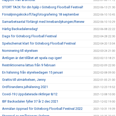
2022-07-06 11:12
STORT TACK för din hjälp i Göteborg Floorball Festival!
2022-06-13 21:30
Försäljningskickoff/lagfotografering 18 september
2022-06-10 10:45
Samarbetsavtal förlängt med Innebandykungen/Renew
2022-06-10 10:29
Härlig Backadalensdag!
2022-06-08 22:22
Dags för Göteborg Floorball Festival
2022-04-28 22:30
Spelschemat klart för Göteborg Floorball Festival
2022-04-20 13:04
Nominering till styrelsen
2022-03-24 21:00
Äntligen är det tillåtet att spela cup igen!
2022-02-13 18:21
Restriktionerna lättas från 9 februari
2022-02-09 22:00
En hälsning från styrelsedagen 15 januari
2022-02-08 09:00
Grattis till utmärkelsen, Jenny
2022-01-05 21:00
Ordförandens julhälsning 2021
2021-12-23 19:52
Covid-19 | Uppdaterade riktlinjer 8/12
2021-12-08 10:00
IBF Backadalen fyller 37 år 2 dec 2021
2021-12-02 19:00
Anmälan öppnad för Göteborg Floorball Festival 2022
2021-10-31 19:39
Storspel av smålejonen i helgen