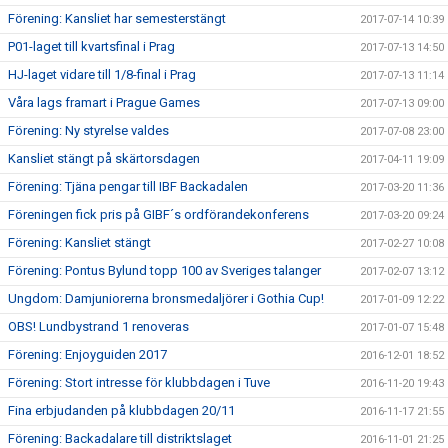
Förening: Kansliet har semesterstängt
2017-07-14 10:39
P01-laget till kvartsfinal i Prag
2017-07-13 14:50
HJ-laget vidare till 1/8-final i Prag
2017-07-13 11:14
Våra lags framart i Prague Games
2017-07-13 09:00
Förening: Ny styrelse valdes
2017-07-08 23:00
Kansliet stängt på skärtorsdagen
2017-04-11 19:09
Förening: Tjäna pengar till IBF Backadalen
2017-03-20 11:36
Föreningen fick pris på GIBF´s ordförandekonferens
2017-03-20 09:24
Förening: Kansliet stängt
2017-02-27 10:08
Förening: Pontus Bylund topp 100 av Sveriges talanger
2017-02-07 13:12
Ungdom: Damjuniorerna bronsmedaljörer i Gothia Cup!
2017-01-09 12:22
OBS! Lundbystrand 1 renoveras
2017-01-07 15:48
Förening: Enjoyguiden 2017
2016-12-01 18:52
Förening: Stort intresse för klubbdagen i Tuve
2016-11-20 19:43
Fina erbjudanden på klubbdagen 20/11
2016-11-17 21:55
Förening: Backadalare till distriktslaget
2016-11-01 21:25