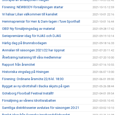
2021-10-25 22:42
Förening: NEWBODY-försäljningen startar
2021-10-15 12:59
Vi hälsar Lilian välkommen till kansliet
2021-10-01 22:16
Hemmapremiär för Herr & Dam-lagen i Tuve Sporthall
2021-10-01 16:44
OBS! Ny försäljningsdag av material
2021-09-28 17:42
Seriepremiärer idag för HJAS och DJAS
2021-09-19 10:14
Härlig dag på Brunnsbodagen
2021-09-18 16:33
Anmälan till säsongen 2021/22 har öppnat
2021-07-20 11:42
Återbäring/satsning till våra medlemmar
2021-07-20 10:00
Rapport från årsmötet
2021-07-16 10:55
Historiska vingslag på Hisingen
2021-06-07 13:00
Förening: Ordinarie årsmöte 22/6 kl. 18:30
2021-06-01 09:00
Bygget av ny idrottshall i Backa skjuts på igen
2021-05-26 08:44
Göteborg Floorball Festival Inställt!
2021-04-01 09:54
Försäljning av vårens Idrottsrabatten
2021-03-05 10:45
Samtliga distriktsserier avslutas för säsongen 20-21
2021-03-02 10:10
Beslut idag från Svenska Innebandyförbundet