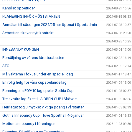
2024-08-24 20:09
Kansliet öppettider
2024-08-21 15:56
PLANERING INFÖR HÖSTSTARTEN
2024-08-15 08:33
Anmälan till säsongen 2024/25 har öppnat i Sportadmin
2024-07-25 10:37
Sebastian skriver nytt kontrakt!
2024-04-08 20:20
2024-03-25 10:25
INNEBANDY KUNGEN
2024-03-04 17:00
Försäljning av vårens Idrottsrabatten
2024-02-22 16:19
STC
2024-02-05 17:14
Målvakterna i fokus under en speciell dag
2024-01-17 18:47
En rolig helg för våra cupspelande lag
2024-01-09 15:00
Föreningens P09/10 lag spelar Gothia Cup
2024-01-05 02:37
Tre av våra lag åker till SIBBEN CUP i Skövde
2024-01-05 02:36
Herrlaget tog 3 mycket viktiga poäng i vårstarten
2024-01-05 02:13
Gothia Innebandy Cup i Tuve Sporthall 4-6 januari
2024-01-04 19:33
Motionsinnebandy i föreningen
2023-11-23 09:30
Förening: Försäljning av Enjoyguiden