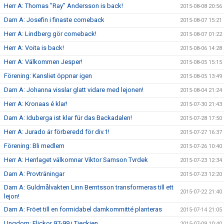
Herr A: Thomas "Ray" Andersson is back!
2015-08-08 20:56
Dam A: Josefin i finaste comeback
2015-08-07 15:21
Herr A: Lindberg gör comeback!
2015-08-07 01:22
Herr A: Voita is back!
2015-08-06 14:28
Herr A: Välkommen Jesper!
2015-08-05 15:15
Förening: Kansliet öppnar igen
2015-08-05 13:49
Dam A: Johanna visslar glatt vidare med lejonen!
2015-08-04 21:24
Herr A: Kronaas é klar!
2015-07-30 21:43
Dam A: Iduberga ist klar für das Backadalen!
2015-07-28 17:50
Herr A: Jurado är förberedd för div.1!
2015-07-27 16:37
Förening: Bli medlem
2015-07-26 10:40
Herr A: Herrlaget välkomnar Viktor Samson Tvrdek
2015-07-23 12:34
Dam A: Provträningar
2015-07-23 12:20
Dam A: Guldmålvakten Linn Berntsson transformeras till ett
2015-07-22 21:40
lejon!
Dam A: Fröet till en formidabel damkommitté planteras
2015-07-14 21:05
Ungdom: Flickor 97-99 i Tjeckien
2015-07-09 10:40