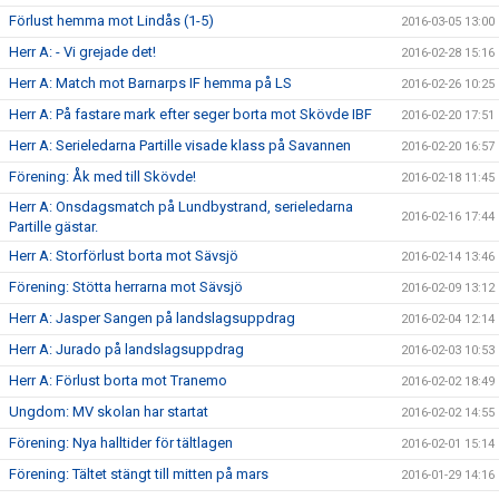
Förlust hemma mot Lindås (1-5)
2016-03-05 13:00
Herr A: - Vi grejade det!
2016-02-28 15:16
Herr A: Match mot Barnarps IF hemma på LS
2016-02-26 10:25
Herr A: På fastare mark efter seger borta mot Skövde IBF
2016-02-20 17:51
Herr A: Serieledarna Partille visade klass på Savannen
2016-02-20 16:57
Förening: Åk med till Skövde!
2016-02-18 11:45
Herr A: Onsdagsmatch på Lundbystrand, serieledarna
2016-02-16 17:44
Partille gästar.
Herr A: Storförlust borta mot Sävsjö
2016-02-14 13:46
Förening: Stötta herrarna mot Sävsjö
2016-02-09 13:12
Herr A: Jasper Sangen på landslagsuppdrag
2016-02-04 12:14
Herr A: Jurado på landslagsuppdrag
2016-02-03 10:53
Herr A: Förlust borta mot Tranemo
2016-02-02 18:49
Ungdom: MV skolan har startat
2016-02-02 14:55
Förening: Nya halltider för tältlagen
2016-02-01 15:14
Förening: Tältet stängt till mitten på mars
2016-01-29 14:16