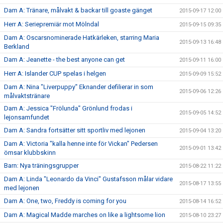
Dam A: Tränare, målvakt & backar till goaste gänget
2015-09-17 12:00
Herr A: Seriepremiär mot Mölndal
2015-09-15 09:35
Dam A: Oscarsnominerade Hatkärleken, starring Maria
2015-09-13 16:48
Berkland
Dam A: Jeanette - the best anyone can get
2015-09-11 16:00
Herr A: Islander CUP spelas i helgen
2015-09-09 15:52
Dam A: Nina "Liverpuppy" Eknander defilierar in som
2015-09-06 12:26
målvaktstränare
Dam A: Jessica "Frölunda" Grönlund frodas i
2015-09-05 14:52
lejonsamfundet
Dam A: Sandra fortsätter sitt sportliv med lejonen
2015-09-04 13:20
Dam A: Victoria "kalla henne inte för Vickan" Pedersen
2015-09-01 13:42
ömsar klubbskinn
Barn: Nya träningsgrupper
2015-08-22 11:22
Dam A: Linda "Leonardo da Vinci" Gustafsson målar vidare
2015-08-17 13:55
med lejonen
Dam A: One, two, Freddy is coming for you
2015-08-14 16:52
Dam A: Magical Madde marches on like a lightsome lion
2015-08-10 23:27