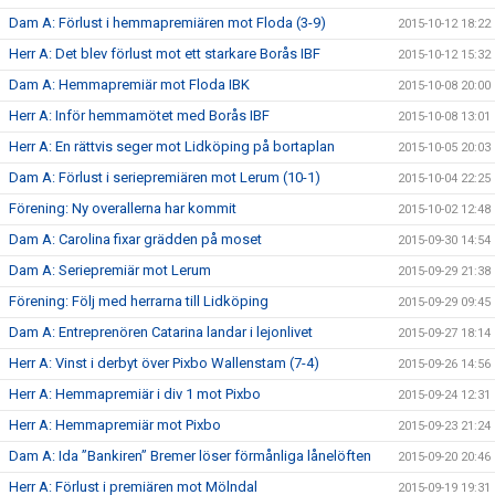
Dam A: Förlust i hemmapremiären mot Floda (3-9)
2015-10-12 18:22
Herr A: Det blev förlust mot ett starkare Borås IBF
2015-10-12 15:32
Dam A: Hemmapremiär mot Floda IBK
2015-10-08 20:00
Herr A: Inför hemmamötet med Borås IBF
2015-10-08 13:01
Herr A: En rättvis seger mot Lidköping på bortaplan
2015-10-05 20:03
Dam A: Förlust i seriepremiären mot Lerum (10-1)
2015-10-04 22:25
Förening: Ny overallerna har kommit
2015-10-02 12:48
Dam A: Carolina fixar grädden på moset
2015-09-30 14:54
Dam A: Seriepremiär mot Lerum
2015-09-29 21:38
Förening: Följ med herrarna till Lidköping
2015-09-29 09:45
Dam A: Entreprenören Catarina landar i lejonlivet
2015-09-27 18:14
Herr A: Vinst i derbyt över Pixbo Wallenstam (7-4)
2015-09-26 14:56
Herr A: Hemmapremiär i div 1 mot Pixbo
2015-09-24 12:31
Herr A: Hemmapremiär mot Pixbo
2015-09-23 21:24
Dam A: Ida ”Bankiren” Bremer löser förmånliga lånelöften
2015-09-20 20:46
Herr A: Förlust i premiären mot Mölndal
2015-09-19 19:31