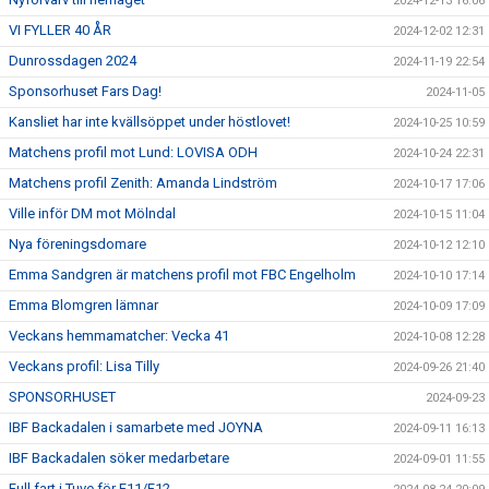
2024-12-13 16:06
VI FYLLER 40 ÅR
2024-12-02 12:31
Dunrossdagen 2024
2024-11-19 22:54
Sponsorhuset Fars Dag!
2024-11-05
Kansliet har inte kvällsöppet under höstlovet!
2024-10-25 10:59
Matchens profil mot Lund: LOVISA ODH
2024-10-24 22:31
Matchens profil Zenith: Amanda Lindström
2024-10-17 17:06
Ville inför DM mot Mölndal
2024-10-15 11:04
Nya föreningsdomare
2024-10-12 12:10
Emma Sandgren är matchens profil mot FBC Engelholm
2024-10-10 17:14
Emma Blomgren lämnar
2024-10-09 17:09
Veckans hemmamatcher: Vecka 41
2024-10-08 12:28
Veckans profil: Lisa Tilly
2024-09-26 21:40
SPONSORHUSET
2024-09-23
IBF Backadalen i samarbete med JOYNA
2024-09-11 16:13
IBF Backadalen söker medarbetare
2024-09-01 11:55
Full fart i Tuve för F11/F12