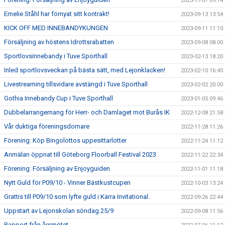
2023-11-07 09:14
Emelie Ståhl har förnyat sitt kontrakt!
2023-09-13 13:54
KICK OFF MED INNEBANDYKUNGEN
2023-09-11 11:10
Försäljning av höstens Idrottsrabatten
2023-09-08 08:00
Sportlovsinnebandy i Tuve Sporthall
2023-02-13 18:20
Inled sportlovsveckan på bästa sätt, med Lejonklacken!
2023-02-10 16:40
Livestreaming tillsvidare avstängd i Tuve Sporthall
2023-02-02 20:00
Gothia Innebandy Cup i Tuve Sporthall
2023-01-05 09:46
Dubbelarrangemang för Herr- och Damlaget mot Burås IK
2022-12-08 21:58
Vår duktiga föreningsdomare
2022-11-28 11:26
Förening: Köp Bingolottos uppesittarlotter
2022-11-24 11:12
Anmälan öppnat till Göteborg Floorball Festival 2023
2022-11-22 22:34
Förening: Försäljning av Enjoyguiden
2022-11-01 11:18
Nytt Guld för P09/10 - Vinner Bästkustcupen
2022-10-03 13:24
Grattis till P09/10 som lyfte guld i Kärra Invitational.
2022-09-26 22:44
Uppstart av Lejonskolan söndag 25/9
2022-09-08 11:56
Rapport från årsmötet