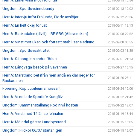
Herr A: Enkel vinst mot Frölunda
2015-02-15 13:54
Ungdom: Sportlovsinnebandy
2015-02-13 12:02
Herr A: Intervju inför Frölunda, Fidde avslöjar...
2015-02-12 20:36
Herr A: En helt okej förlust
2015-02-11 18:13
Herr A: Backadalen (div II) - IBF GBG (Allsvenskan)
2015-02-08 22:52
Herr A: Vinst mot Eken och fortsatt stabil serieledning
2015-02-08 00:55
Ungdom: Sportlovsaktivitet
2015-02-03 11:38
Herr A: Säsongens andra förlust
2015-02-01 21:13
Herr A: Långväga besök på Savannen
2015-01-27 16:15
Herr A: Marstrand bet ifrån men ändå en klar seger för
2015-01-26 23:11
Backadalen.
Förening: Köp Jubileumsmössan!
2015-01-24 12:00
Herr A: Vi nollade Sportlife Kungälv
2015-01-22 21:42
Ungdom: Sammanställning Röd nivå hösten
2015-01-22 12:07
Herr A: Vinst med 14-2 i seriefinalen
2015-01-19 13:44
Herr A: Mölndal gästar Lundbystrand
2015-01-15 18:05
Ungdom: Flickor 06/07 startar igen
2015-01-15 12:07