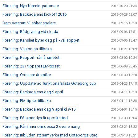
Förening: Nya föreningsdomare
2016-10-20 21:34
Förening: Backadalens kickoff 2016
2016-09-28 23:07
Dam Veteran: Vi söker spelare
2016-09-16 16:53
Förening: Rådgivning vid skada
2016-09-06 17:51
Förening: Kansliet byter dag på kvällsöppet
2016-09-05 13:47
Förening: Välkomna tillbaka
2016-08-21 18:09
Förening: Rapport från årsmötet
2016-08-02 10:34
Förening: 231 tippare i EM-tipset
2016-06-09 23:45
Förening: Ordinare årsmöte
2016-05-30 12:20
Förening: Uppdaterad funktionärslista Göteborg cup
2016-04-23 17:15
Förening: Backadalens dag 9 april
2016-04-11 16:13
Förening: EM-tipset tillbaka
2016-04-11 15:38
Förening: Backadalens dag 9 april kl 9-15
2016-04-01 15:15
Förening: Påskbandyn är uppskattad
2016-03-30 19:04
Förening: Påminner om dessa 2 evenemang
2016-03-21 15:32
Förening: Inbjudan att samverka med Göteborgs Stad
2016-03-18 13:21