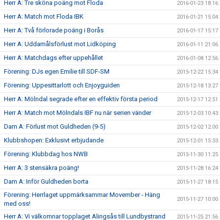
Herr A: Tre sköna poäng mot Floda
2016-01-23 18:16
Herr A: Match mot Floda IBK
2016-01-21 15:04
Herr A: Två förlorade poäng i Borås
2016-01-17 15:17
Herr A: Uddamålsförlust mot Lidköping
2016-01-11 21:06
Herr A: Matchdags efter uppehållet
2016-01-08 12:56
Förening: DJs egen Emilie till SDF-SM
2015-12-22 15:34
Förening: Uppesittarlott och Enjoyguiden
2015-12-18 13:27
Herr A: Mölndal segrade efter en effektiv första period
2015-12-17 12:51
Herr A: Match mot Mölndals IBF nu när serien vänder
2015-12-03 10:43
Dam A: Förlust mot Guldheden (9-5)
2015-12-02 12:00
Klubbshopen: Exklusivt erbjudande
2015-12-01 15:33
Förening: Klubbdag hos NWB
2015-11-30 11:25
Herr A: 3 stensäkra poäng!
2015-11-28 16:24
Dam A: Inför Guldheden borta
2015-11-27 18:15
Förening: Herrlaget uppmärksammar Movember - Häng
2015-11-27 10:00
med oss!
Herr A: Vi välkomnar topplaget Alingsås till Lundbystrand
2015-11-25 21:56