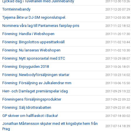
Lyckad dag i Tuvehallen med Julinnebandy
2017-12-30 13:26
Tomteinnebandy
2017-12-20 07:29
Tjejerna åkte ur DJ-SM regionslutspel.
2017-12-03 00:38
Nominera våra lag till Pantameras fairplay-pris
2017-11-22 18:52
Förening: Handla i Webshopen
2017-11-20 17:30
Förening: Bingolottos uppesittarkväll
2017-11-02 10:44
Förening: Nu lanseras Webshopen
2017-11-02 10:30
Förening: Nytt sponsoravtal med STC
2017-10-29 08:07
Förening: Enjoyguiden 2018
2017-10-26 18:01
Förening: Newbodyförsäljningen startar
2017-10-23 14:02
Förening: Försäljning av Julkalendrar mm
2017-10-06 15:50
Herr- och Damlaget premiärspelar idag
2017-09-29 19:22
Föreningens försäljningsprodukter
2017-09-22 09:22
Förening: Sälj Idrottsrabatten
2017-09-22 01:40
GP skriver om hallfiaskot i Backa!
2017-07-18 00:02
Jonathan Mårtensson skjuter med ett krigsbyte hem från
2017-07-14 18:39
Prag