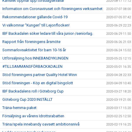
Kansliet öppnar upp torsdagskvällar
2020-08-17 17:12
Information om Coronaviruset och föreningens verksamhet
2020-07-07 08:00
Rekommendationer gällande Covid-19
2020-07-05 07:42
Vi välkomnar "Kungen" till Lejonflocken!
2020-06-29 22:23
IBF Backadalen söker ledare till våra junior-/seniorlag.
2020-06-29 11:50
Rapport från föreningens årsmöte
2020-06-26 21:03
Sommarlovsaktivitet för barn 10-16 år
2020-06-24 15:02
Utförsäljning hos INNEBANDYKUNGEN
2020-05-25 12:15
#TILLSAMMANSFÖRBACKADALEN
2020-05-01 16:35
Stöd föreningens partner Quality Hotel Winn
2020-04-28 22:33
Stöd föreningen - Köp en digital bingolott
2020-04-09 10:40
IBF Backadalens roll i Göteborg Cup
2020-03-27 18:20
Göteborg Cup 2020 INSTÄLLT
2020-03-19 21:00
Träna-hemma-paket
2020-03-17 15:20
Försäljning av vårens Idrottsrabatten
2020-02-25 12:50
Träna/spela innebandy oavsett ambitionsnivå
2020-02-19 16:25