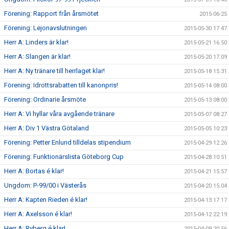
Förening: Rapport från årsmötet
2015-06-25
Förening: Lejonavslutningen
2015-05-30 17:47
Herr A: Linders är klar!
2015-05-21 16:50
Herr A: Slangen är klar!
2015-05-20 17:09
Herr A: Ny tränare till herrlaget klar!
2015-05-18 15:31
Förening: Idrottsrabatten till kanonpris!
2015-05-14 08:00
Förening: Ordinarie årsmöte
2015-05-13 08:00
Herr A: Vi hyllar våra avgående tränare
2015-05-07 08:27
Herr A: Div 1 Västra Götaland
2015-05-05 10:23
Förening: Petter Enlund tilldelas stipendium
2015-04-29 12:26
Förening: Funktionärslista Göteborg Cup
2015-04-28 10:51
Herr A: Bortas é klar!
2015-04-21 15:57
Ungdom: P-99/00 i Västerås
2015-04-20 15:04
Herr A: Kapten Rieden é klar!
2015-04-13 17:17
Herr A: Axelsson é klar!
2015-04-12 22:19
Herr A: Ryberg é klar!
2015-04-09 20:56