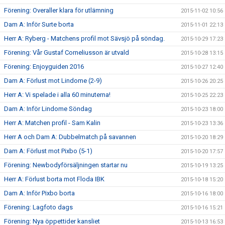
Förening: Overaller klara för utlämning
2015-11-02 10:56
Dam A: Inför Surte borta
2015-11-01 22:13
Herr A: Ryberg - Matchens profil mot Sävsjö på söndag.
2015-10-29 17:23
Förening: Vår Gustaf Corneliusson är utvald
2015-10-28 13:15
Förening: Enjoyguiden 2016
2015-10-27 12:40
Dam A: Förlust mot Lindome (2-9)
2015-10-26 20:25
Herr A: Vi spelade i alla 60 minuterna!
2015-10-25 22:23
Dam A: Inför Lindome Söndag
2015-10-23 18:00
Herr A: Matchen profil - Sam Kalin
2015-10-23 13:36
Herr A och Dam A: Dubbelmatch på savannen
2015-10-20 18:29
Dam A: Förlust mot Pixbo (5-1)
2015-10-20 17:57
Förening: Newbodyförsäljningen startar nu
2015-10-19 13:25
Herr A: Förlust borta mot Floda IBK
2015-10-18 15:20
Dam A: Inför Pixbo borta
2015-10-16 18:00
Förening: Lagfoto dags
2015-10-16 15:21
Förening: Nya öppettider kansliet
2015-10-13 16:53