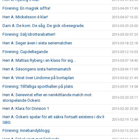
Förening: En magisk siffra!
2015-04-09 17:49
Herr A: Mickelsson é klar!
2015-04-07 16:55
Dam A: De kom. De såg. De gick obesegrade.
2015-03-29 23:00
Förening: Sälj Idrottsrabatten!
2015-03-20 07:23
Herr A: Seger även i sista seriematchen
2015-03-18 22:18
Förening: Cupdeltagande
2015-03-12 10:03
Herr A: Mattias Ryberg i en klass för sig...
2015-03-07 18:40
Herr A: Säsongens sista hemmamatch
2015-03-04 17:09
Herr A: Vinst över Lindome på bortaplan
2015-03-02 21:49
Förening: Tillfälliga sporthallen på plats
2015-03-01 14:58
Herr A: Serievinst efter en nervkittlande match mot
2015-02-23 23:17
storspelande Öckerö
Herr A: Klara för Division 1
2015-02-20 23:30
Herr A: Öckerö spelar för att säkra fortsatt existens i div II
2015-02-19 12:48
GBG
Förening: Innebandyblogg
2015-02-15 20:24