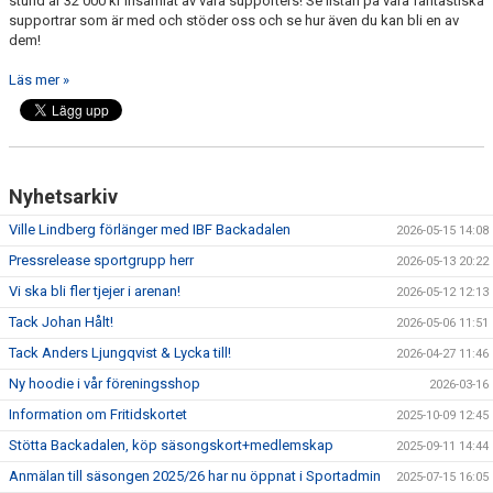
stund är 32 000 kr insamlat av våra supporters! Se listan på våra fantastiska
supportrar som är med och stöder oss och se hur även du kan bli en av
dem!
KALENDER
Läs mer »
MATCHER
DOKUMENT
KLUBBSHOPEN
Nyhetsarkiv
Ville Lindberg förlänger med IBF Backadalen
BILDGALLERI
2026-05-15 14:08
Pressrelease sportgrupp herr
2026-05-13 20:22
Vi ska bli fler tjejer i arenan!
2026-05-12 12:13
Tack Johan Hålt!
2026-05-06 11:51
Tack Anders Ljungqvist & Lycka till!
2026-04-27 11:46
Ny hoodie i vår föreningsshop
2026-03-16
Information om Fritidskortet
2025-10-09 12:45
Stötta Backadalen, köp säsongskort+medlemskap
2025-09-11 14:44
Anmälan till säsongen 2025/26 har nu öppnat i Sportadmin
2025-07-15 16:05