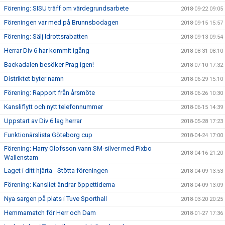
Förening: SISU träff om värdegrundsarbete
2018-09-22 09:05
Föreningen var med på Brunnsbodagen
2018-09-15 15:57
Förening: Sälj Idrottsrabatten
2018-09-13 09:54
Herrar Div 6 har kommit igång
2018-08-31 08:10
Backadalen besöker Prag igen!
2018-07-10 17:32
Distriktet byter namn
2018-06-29 15:10
Förening: Rapport från årsmöte
2018-06-26 10:30
Kansliflytt och nytt telefonnummer
2018-06-15 14:39
Uppstart av Div 6 lag herrar
2018-05-28 17:23
Funktionärslista Göteborg cup
2018-04-24 17:00
Förening: Harry Olofsson vann SM-silver med Pixbo
2018-04-16 21:20
Wallenstam
Laget i ditt hjärta - Stötta föreningen
2018-04-09 13:53
Förening: Kansliet ändrar öppettiderna
2018-04-09 13:09
Nya sargen på plats i Tuve Sporthall
2018-03-20 20:25
Hemmamatch för Herr och Dam
2018-01-27 17:36