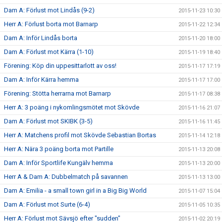
Dam A: Förlust mot Lindås (9-2)
2015-11-23 10:30
Herr A: Förlust borta mot Barnarp
2015-11-22 12:34
Dam A: Inför Lindås borta
2015-11-20 18:00
Dam A: Förlust mot Kärra (1-10)
2015-11-19 18:40
Förening: Köp din uppesittarlott av oss!
2015-11-17 17:19
Dam A: Inför Kärra hemma
2015-11-17 17:00
Förening: Stötta herrarna mot Barnarp
2015-11-17 08:38
Herr A: 3 poäng i nykomlingsmötet mot Skövde
2015-11-16 21:07
Dam A: Förlust mot SKIBK (3-5)
2015-11-16 11:45
Herr A: Matchens profil mot Skövde Sebastian Bortas
2015-11-14 12:18
Herr A: Nära 3 poäng borta mot Partille
2015-11-13 20:08
Dam A: Inför Sportlife Kungälv hemma
2015-11-13 20:00
Herr A & Dam A: Dubbelmatch på savannen
2015-11-13 13:00
Dam A: Emilia - a small town girl in a Big Big World
2015-11-07 15:04
Dam A: Förlust mot Surte (6-4)
2015-11-05 10:35
Herr A: Förlust mot Sävsjö efter "sudden"
2015-11-02 20:19