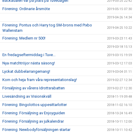
Backadalen var på plats på Tuvedagen
2019-05-25 22:42
Förening: Ordinarie årsmöte
2019-05-15 07:30
2019-04-26 14:34
Förening: Pontus och Harry tog SM-brons med Pixbo
2019-04-25 10:22
Wallenstam
Förening: Medlem nr 500!
2019-03-23 11:43
2019-03-18 15:13
En fredagseftermiddag i Tuve...
2019-03-15 19:59
Nya matchtröjor nästa säsong!
2019-03-12 17:03
Lyckat dubbelarrangemang!
2019-03-04 01:11
Kom och heja fram våra representationslag!
2019-02-27 12:34
Försäljning av vårens Idrottsrabatten
2019-02-27 12:30
Livesändning av Visionskväll
2018-11-19 09:48
Förening: Bingolottos uppesittarlotter
2018-11-02 16:10
Förening: Försäljning av Enjoyguiden
2018-10-24 16:49
Förening: Försäljning av julkalendrar
2018-10-11 12:00
Förening: Newbodyförsäljningen startar
2018-10-11 10:42