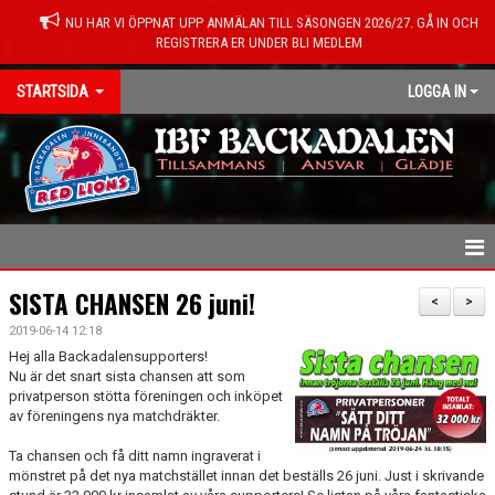
NU HAR VI ÖPPNAT UPP ANMÄLAN TILL SÄSONGEN 2026/27. GÅ IN OCH
REGISTRERA ER UNDER BLI MEDLEM
STARTSIDA
LOGGA IN
HEM
SISTA CHANSEN 26 juni!
<
>
2019-06-14 12:18
NYHETER
Hej alla Backadalensupporters!
Nu är det snart sista chansen att som
KONTAKT
privatperson stötta föreningen och inköpet
av föreningens nya matchdräkter.
OM FÖRENINGEN
Ta chansen och få ditt namn ingraverat i
mönstret på det nya matchstället innan det beställs 26 juni. Just i skrivande
MEDLEMSINFO