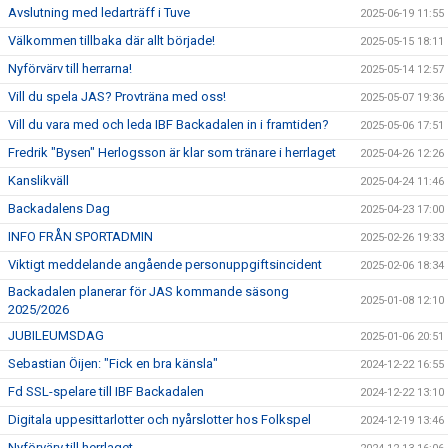
Avslutning med ledarträff i Tuve
2025-06-19 11:55
Välkommen tillbaka där allt började!
2025-05-15 18:11
Nyförvärv till herrarna!
2025-05-14 12:57
Vill du spela JAS? Provträna med oss!
2025-05-07 19:36
Vill du vara med och leda IBF Backadalen in i framtiden?
2025-05-06 17:51
Fredrik "Bysen" Herlogsson är klar som tränare i herrlaget
2025-04-26 12:26
Kanslikväll
2025-04-24 11:46
Backadalens Dag
2025-04-23 17:00
INFO FRÅN SPORTADMIN
2025-02-26 19:33
Viktigt meddelande angående personuppgiftsincident
2025-02-06 18:34
Backadalen planerar för JAS kommande säsong
2025-01-08 12:10
2025/2026
JUBILEUMSDAG
2025-01-06 20:51
Sebastian Öijen: "Fick en bra känsla"
2024-12-22 16:55
Fd SSL-spelare till IBF Backadalen
2024-12-22 13:10
Digitala uppesittarlotter och nyårslotter hos Folkspel
2024-12-19 13:46
Nyförvärv till herrlaget