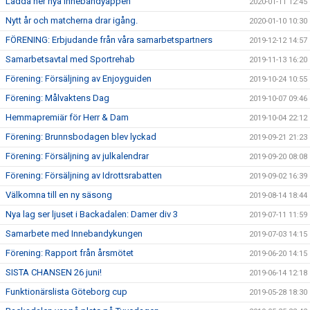
Ladda ner nya Innebandyappen
2020-01-11 12:45
Nytt år och matcherna drar igång.
2020-01-10 10:30
FÖRENING: Erbjudande från våra samarbetspartners
2019-12-12 14:57
Samarbetsavtal med Sportrehab
2019-11-13 16:20
Förening: Försäljning av Enjoyguiden
2019-10-24 10:55
Förening: Målvaktens Dag
2019-10-07 09:46
Hemmapremiär för Herr & Dam
2019-10-04 22:12
Förening: Brunnsbodagen blev lyckad
2019-09-21 21:23
Förening: Försäljning av julkalendrar
2019-09-20 08:08
Förening: Försäljning av Idrottsrabatten
2019-09-02 16:39
Välkomna till en ny säsong
2019-08-14 18:44
Nya lag ser ljuset i Backadalen: Damer div 3
2019-07-11 11:59
Samarbete med Innebandykungen
2019-07-03 14:15
Förening: Rapport från årsmötet
2019-06-20 14:15
SISTA CHANSEN 26 juni!
2019-06-14 12:18
Funktionärslista Göteborg cup
2019-05-28 18:30