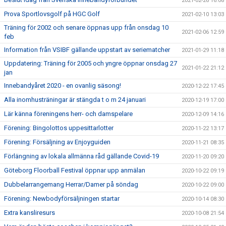
2021-02-26 16:08
Prova Sportlovsgolf på HGC Golf
2021-02-10 13:03
Träning för 2002 och senare öppnas upp från onsdag 10
2021-02-06 12:59
feb
Information från VSIBF gällande uppstart av seriematcher
2021-01-29 11:18
Uppdatering: Träning för 2005 och yngre öppnar onsdag 27
2021-01-22 21:12
jan
Innebandyåret 2020 - en ovanlig säsong!
2020-12-22 17:45
Alla inomhusträningar är stängda t o m 24 januari
2020-12-19 17:00
Lär känna föreningens herr- och damspelare
2020-12-09 14:16
Förening: Bingolottos uppesittarlotter
2020-11-22 13:17
Förening: Försäljning av Enjoyguiden
2020-11-21 08:35
Förlängning av lokala allmänna råd gällande Covid-19
2020-11-20 09:20
Göteborg Floorball Festival öppnar upp anmälan
2020-10-22 09:19
Dubbelarrangemang Herrar/Damer på söndag
2020-10-22 09:00
Förening: Newbodyförsäljningen startar
2020-10-14 08:30
Extra kansliresurs
2020-10-08 21:54