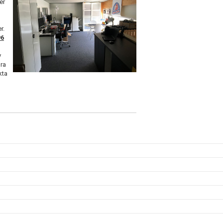
er
r.
96
v
gra
kta