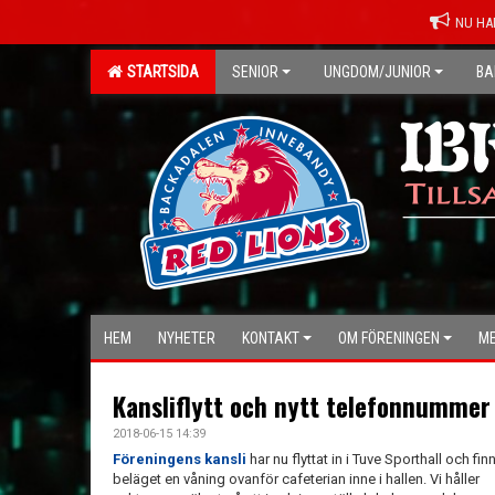
NU HA
STARTSIDA
SENIOR
UNGDOM/JUNIOR
BA
HEM
NYHETER
KONTAKT
OM FÖRENINGEN
ME
Kansliflytt och nytt telefonnummer
2018-06-15 14:39
Föreningens kansli
har nu flyttat in i Tuve Sporthall och fin
beläget en våning ovanför cafeterian inne i hallen. Vi håller