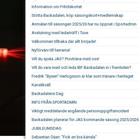
Information om Fritidskortet
Stötta Backadalen, köp säsongskort+medlemskap
Anmälan till säsongen 2025/26 har nu öppnat i Sportadmin
Avslutning med ledarträff i Tuve
Välkommen tillbaka där allt började!
Nyförvärv till herrarna!
Vill du spela JAS? Provträna med oss!
Vill du vara med och leda IBF Backadalen in i framtiden?
Fredrik "Bysen" Herlogsson är klar som tränare i herrlaget
Kanslikväll
Backadalens Dag
INFO FRÅN SPORTADMIN
Viktigt meddelande angående personuppgiftsincident
Backadalen planerar för JAS kommande säsong 2025/2026
JUBILEUMSDAG
Sebastian Öijen: "Fick en bra känsla"