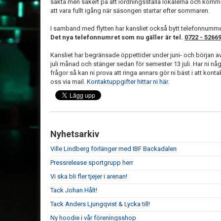
sakta men säkert på att iordningsställa lokalerna och komm
att vara fullt igång när säsongen startar efter sommaren.
I samband med flytten har kansliet också bytt telefonnumme
Det nya telefonnumret som nu gäller är tel.
0722 - 5266
Kansliet har begränsade öppettider under juni- och början a
juli månad och stänger sedan för semester 13 juli. Har ni nå
frågor så kan ni prova att ringa annars gör ni bäst i att konta
oss via mail.
Kontaktuppgifter hittar ni här.
Nyhetsarkiv
Ville Lindberg förlänger med IBF Backadalen
Pressrelease sportgrupp herr
Vi ska bli fler tjejer i arenan!
Tack Johan Hålt!
Tack Anders Ljungqvist & Lycka till!
Ny hoodie i vår föreningsshop