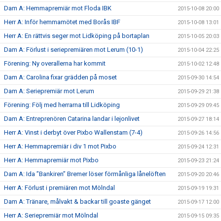
Dam A: Hemmapremiär mot Floda IBK
2015-10-08 20:00
Herr A: Inför hemmamötet med Borås IBF
2015-10-08 13:01
Herr A: En rättvis seger mot Lidköping på bortaplan
2015-10-05 20:03
Dam A: Förlust i seriepremiären mot Lerum (10-1)
2015-10-04 22:25
Förening: Ny overallerna har kommit
2015-10-02 12:48
Dam A: Carolina fixar grädden på moset
2015-09-30 14:54
Dam A: Seriepremiär mot Lerum
2015-09-29 21:38
Förening: Följ med herrarna till Lidköping
2015-09-29 09:45
Dam A: Entreprenören Catarina landar i lejonlivet
2015-09-27 18:14
Herr A: Vinst i derbyt över Pixbo Wallenstam (7-4)
2015-09-26 14:56
Herr A: Hemmapremiär i div 1 mot Pixbo
2015-09-24 12:31
Herr A: Hemmapremiär mot Pixbo
2015-09-23 21:24
Dam A: Ida ”Bankiren” Bremer löser förmånliga lånelöften
2015-09-20 20:46
Herr A: Förlust i premiären mot Mölndal
2015-09-19 19:31
Dam A: Tränare, målvakt & backar till goaste gänget
2015-09-17 12:00
Herr A: Seriepremiär mot Mölndal
2015-09-15 09:35