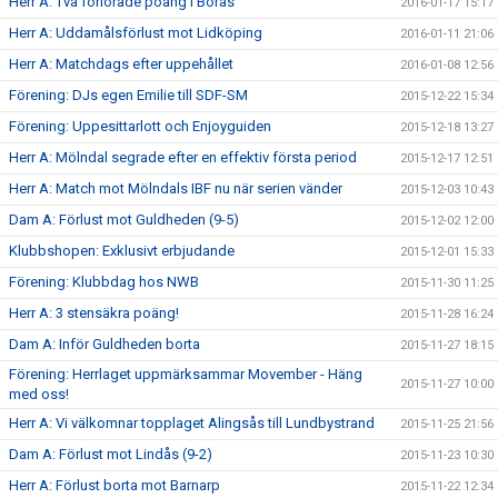
Herr A: Två förlorade poäng i Borås
2016-01-17 15:17
Herr A: Uddamålsförlust mot Lidköping
2016-01-11 21:06
Herr A: Matchdags efter uppehållet
2016-01-08 12:56
Förening: DJs egen Emilie till SDF-SM
2015-12-22 15:34
Förening: Uppesittarlott och Enjoyguiden
2015-12-18 13:27
Herr A: Mölndal segrade efter en effektiv första period
2015-12-17 12:51
Herr A: Match mot Mölndals IBF nu när serien vänder
2015-12-03 10:43
Dam A: Förlust mot Guldheden (9-5)
2015-12-02 12:00
Klubbshopen: Exklusivt erbjudande
2015-12-01 15:33
Förening: Klubbdag hos NWB
2015-11-30 11:25
Herr A: 3 stensäkra poäng!
2015-11-28 16:24
Dam A: Inför Guldheden borta
2015-11-27 18:15
Förening: Herrlaget uppmärksammar Movember - Häng
2015-11-27 10:00
med oss!
Herr A: Vi välkomnar topplaget Alingsås till Lundbystrand
2015-11-25 21:56
Dam A: Förlust mot Lindås (9-2)
2015-11-23 10:30
Herr A: Förlust borta mot Barnarp
2015-11-22 12:34