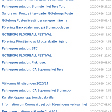
Partnerpresentation: Blomsterriket Tuve Torg
2020-09-28 23:20
Sandra och Pontus intervjuade i Göteborgs Posten
2020-09-26 12:25
Göteborg Posten livesänder seriepremiärerna
2020-09-25 09:45
Förening: Backadalen med på Brunnsbodagen
2020-09-19 16:20
GÖTEBORG FLOORBALL FESTIVAL
2020-09-15 19:00
Förening: Försäljning av Idrottsrabatten igång
2020-09-08 14:58
Partnerpresentation: STC
2020-09-04 15:30
GÖTEBORG FLOORBALL FESTIVAL
2020-08-31 22:00
Partnerpresentation: Fiskhuset
2020-08-29 08:00
Partnerpresentation: ICA Supermarket Tuve
2020-08-28 10:25
2020-08-20 10:10
Välkomna till säsongen 2020/21
2020-08-20 10:00
Partnerpresentation: ICA Supermarket Brunnsbo
2020-08-18 17:59
Kansliet öppnar upp torsdagskvällar
2020-08-17 17:12
Information om Coronaviruset och föreningens verksamhet
2020-07-07 08:00
Rekommendationer gällande Covid-19
2020-07-05 07:42