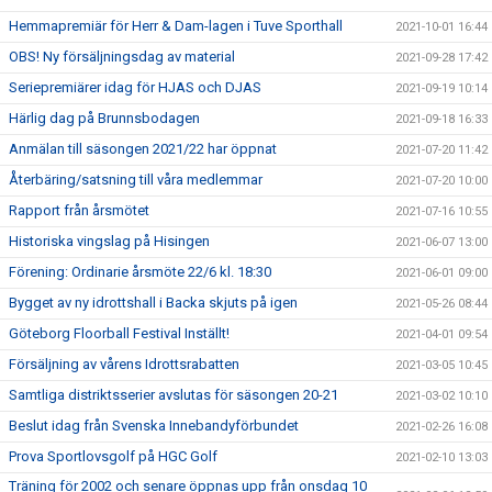
Hemmapremiär för Herr & Dam-lagen i Tuve Sporthall
2021-10-01 16:44
OBS! Ny försäljningsdag av material
2021-09-28 17:42
Seriepremiärer idag för HJAS och DJAS
2021-09-19 10:14
Härlig dag på Brunnsbodagen
2021-09-18 16:33
Anmälan till säsongen 2021/22 har öppnat
2021-07-20 11:42
Återbäring/satsning till våra medlemmar
2021-07-20 10:00
Rapport från årsmötet
2021-07-16 10:55
Historiska vingslag på Hisingen
2021-06-07 13:00
Förening: Ordinarie årsmöte 22/6 kl. 18:30
2021-06-01 09:00
Bygget av ny idrottshall i Backa skjuts på igen
2021-05-26 08:44
Göteborg Floorball Festival Inställt!
2021-04-01 09:54
Försäljning av vårens Idrottsrabatten
2021-03-05 10:45
Samtliga distriktsserier avslutas för säsongen 20-21
2021-03-02 10:10
Beslut idag från Svenska Innebandyförbundet
2021-02-26 16:08
Prova Sportlovsgolf på HGC Golf
2021-02-10 13:03
Träning för 2002 och senare öppnas upp från onsdag 10