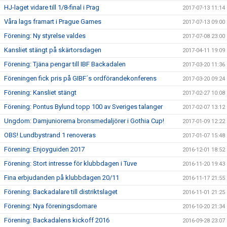
HJ-laget vidare till 1/8-final i Prag
2017-07-13 11:14
Våra lags framart i Prague Games
2017-07-13 09:00
Förening: Ny styrelse valdes
2017-07-08 23:00
Kansliet stängt på skärtorsdagen
2017-04-11 19:09
Förening: Tjäna pengar till IBF Backadalen
2017-03-20 11:36
Föreningen fick pris på GIBF´s ordförandekonferens
2017-03-20 09:24
Förening: Kansliet stängt
2017-02-27 10:08
Förening: Pontus Bylund topp 100 av Sveriges talanger
2017-02-07 13:12
Ungdom: Damjuniorerna bronsmedaljörer i Gothia Cup!
2017-01-09 12:22
OBS! Lundbystrand 1 renoveras
2017-01-07 15:48
Förening: Enjoyguiden 2017
2016-12-01 18:52
Förening: Stort intresse för klubbdagen i Tuve
2016-11-20 19:43
Fina erbjudanden på klubbdagen 20/11
2016-11-17 21:55
Förening: Backadalare till distriktslaget
2016-11-01 21:25
Förening: Nya föreningsdomare
2016-10-20 21:34
Förening: Backadalens kickoff 2016
2016-09-28 23:07