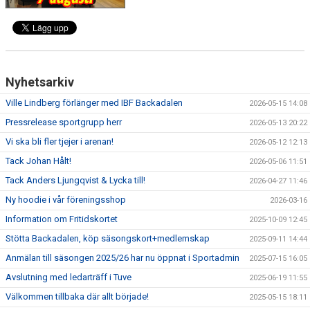
KALENDER
MATCHER
Nyhetsarkiv
DOKUMENT
Ville Lindberg förlänger med IBF Backadalen
2026-05-15 14:08
KLUBBSHOPEN
Pressrelease sportgrupp herr
2026-05-13 20:22
Vi ska bli fler tjejer i arenan!
2026-05-12 12:13
BILDGALLERI
Tack Johan Hålt!
2026-05-06 11:51
Tack Anders Ljungqvist & Lycka till!
2026-04-27 11:46
Ny hoodie i vår föreningsshop
2026-03-16
Information om Fritidskortet
2025-10-09 12:45
Stötta Backadalen, köp säsongskort+medlemskap
2025-09-11 14:44
Anmälan till säsongen 2025/26 har nu öppnat i Sportadmin
2025-07-15 16:05
Avslutning med ledarträff i Tuve
2025-06-19 11:55
Välkommen tillbaka där allt började!
2025-05-15 18:11