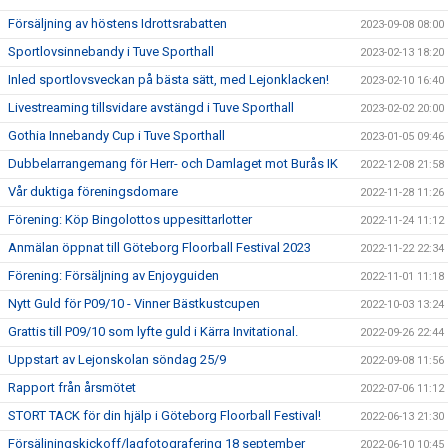
Försäljning av höstens Idrottsrabatten
2023-09-08 08:00
Sportlovsinnebandy i Tuve Sporthall
2023-02-13 18:20
Inled sportlovsveckan på bästa sätt, med Lejonklacken!
2023-02-10 16:40
Livestreaming tillsvidare avstängd i Tuve Sporthall
2023-02-02 20:00
Gothia Innebandy Cup i Tuve Sporthall
2023-01-05 09:46
Dubbelarrangemang för Herr- och Damlaget mot Burås IK
2022-12-08 21:58
Vår duktiga föreningsdomare
2022-11-28 11:26
Förening: Köp Bingolottos uppesittarlotter
2022-11-24 11:12
Anmälan öppnat till Göteborg Floorball Festival 2023
2022-11-22 22:34
Förening: Försäljning av Enjoyguiden
2022-11-01 11:18
Nytt Guld för P09/10 - Vinner Bästkustcupen
2022-10-03 13:24
Grattis till P09/10 som lyfte guld i Kärra Invitational.
2022-09-26 22:44
Uppstart av Lejonskolan söndag 25/9
2022-09-08 11:56
Rapport från årsmötet
2022-07-06 11:12
STORT TACK för din hjälp i Göteborg Floorball Festival!
2022-06-13 21:30
Försäljningskickoff/lagfotografering 18 september
2022-06-10 10:45