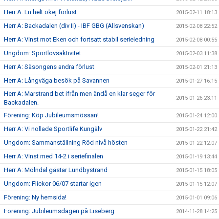
Herr A: En helt okej förlust
2015-02-11 18:13
Herr A: Backadalen (div II) - IBF GBG (Allsvenskan)
2015-02-08 22:52
Herr A: Vinst mot Eken och fortsatt stabil serieledning
2015-02-08 00:55
Ungdom: Sportlovsaktivitet
2015-02-03 11:38
Herr A: Säsongens andra förlust
2015-02-01 21:13
Herr A: Långväga besök på Savannen
2015-01-27 16:15
Herr A: Marstrand bet ifrån men ändå en klar seger för
2015-01-26 23:11
Backadalen.
Förening: Köp Jubileumsmössan!
2015-01-24 12:00
Herr A: Vi nollade Sportlife Kungälv
2015-01-22 21:42
Ungdom: Sammanställning Röd nivå hösten
2015-01-22 12:07
Herr A: Vinst med 14-2 i seriefinalen
2015-01-19 13:44
Herr A: Mölndal gästar Lundbystrand
2015-01-15 18:05
Ungdom: Flickor 06/07 startar igen
2015-01-15 12:07
Förening: Ny hemsida!
2015-01-01 09:06
Förening: Jubileumsdagen på Liseberg
2014-11-28 14:25