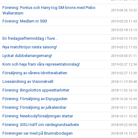
Förening: Pontus och Harry tog SM-brons med Pixbo
2019-04-25 10:22
Wallenstam
Förening: Medlem nr 500!
2019-03-23 11:43
2019-03-18 15:13
En fredagseftermiddag i Tuve...
2019-03-15 19:59
Nya matchtröjor nästa säsong!
2019-03-12 17:03
Lyckat dubbelarrangemang!
2019-03-04 01:11
Kom och heja fram våra representationslag!
2019-02-27 12:34
Försäljning av vårens Idrottsrabatten
2019-02-27 12:30
Livesändning av Visionskväll
2018-11-19 09:48
Förening: Bingolottos uppesittarlotter
2018-11-02 16:10
Förening: Försäljning av Enjoyguiden
2018-10-24 16:49
Förening: Försäljning av julkalendrar
2018-10-11 12:00
Förening: Newbodyförsäljningen startar
2018-10-11 10:42
Förening: SISU träff om värdegrundsarbete
2018-09-22 09:05
Föreningen var med på Brunnsbodagen
2018-09-15 15:57