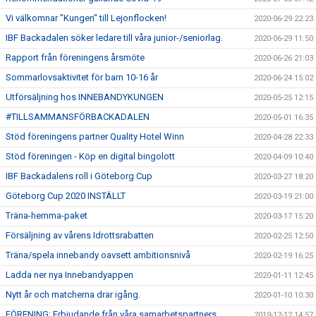
Vi välkomnar "Kungen" till Lejonflocken!
2020-06-29 22:23
IBF Backadalen söker ledare till våra junior-/seniorlag.
2020-06-29 11:50
Rapport från föreningens årsmöte
2020-06-26 21:03
Sommarlovsaktivitet för barn 10-16 år
2020-06-24 15:02
Utförsäljning hos INNEBANDYKUNGEN
2020-05-25 12:15
#TILLSAMMANSFÖRBACKADALEN
2020-05-01 16:35
Stöd föreningens partner Quality Hotel Winn
2020-04-28 22:33
Stöd föreningen - Köp en digital bingolott
2020-04-09 10:40
IBF Backadalens roll i Göteborg Cup
2020-03-27 18:20
Göteborg Cup 2020 INSTÄLLT
2020-03-19 21:00
Träna-hemma-paket
2020-03-17 15:20
Försäljning av vårens Idrottsrabatten
2020-02-25 12:50
Träna/spela innebandy oavsett ambitionsnivå
2020-02-19 16:25
Ladda ner nya Innebandyappen
2020-01-11 12:45
Nytt år och matcherna drar igång.
2020-01-10 10:30
FÖRENING: Erbjudande från våra samarbetspartners
2019-12-12 14:57