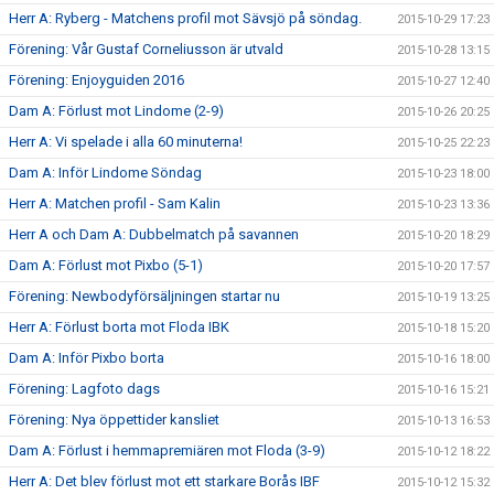
Herr A: Ryberg - Matchens profil mot Sävsjö på söndag.
2015-10-29 17:23
Förening: Vår Gustaf Corneliusson är utvald
2015-10-28 13:15
Förening: Enjoyguiden 2016
2015-10-27 12:40
Dam A: Förlust mot Lindome (2-9)
2015-10-26 20:25
Herr A: Vi spelade i alla 60 minuterna!
2015-10-25 22:23
Dam A: Inför Lindome Söndag
2015-10-23 18:00
Herr A: Matchen profil - Sam Kalin
2015-10-23 13:36
Herr A och Dam A: Dubbelmatch på savannen
2015-10-20 18:29
Dam A: Förlust mot Pixbo (5-1)
2015-10-20 17:57
Förening: Newbodyförsäljningen startar nu
2015-10-19 13:25
Herr A: Förlust borta mot Floda IBK
2015-10-18 15:20
Dam A: Inför Pixbo borta
2015-10-16 18:00
Förening: Lagfoto dags
2015-10-16 15:21
Förening: Nya öppettider kansliet
2015-10-13 16:53
Dam A: Förlust i hemmapremiären mot Floda (3-9)
2015-10-12 18:22
Herr A: Det blev förlust mot ett starkare Borås IBF
2015-10-12 15:32