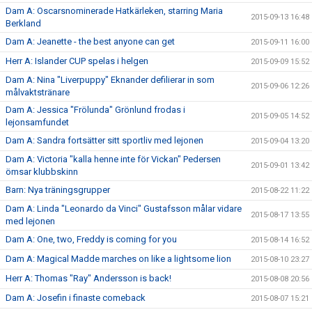
Dam A: Oscarsnominerade Hatkärleken, starring Maria
2015-09-13 16:48
Berkland
Dam A: Jeanette - the best anyone can get
2015-09-11 16:00
Herr A: Islander CUP spelas i helgen
2015-09-09 15:52
Dam A: Nina "Liverpuppy" Eknander defilierar in som
2015-09-06 12:26
målvaktstränare
Dam A: Jessica "Frölunda" Grönlund frodas i
2015-09-05 14:52
lejonsamfundet
Dam A: Sandra fortsätter sitt sportliv med lejonen
2015-09-04 13:20
Dam A: Victoria "kalla henne inte för Vickan" Pedersen
2015-09-01 13:42
ömsar klubbskinn
Barn: Nya träningsgrupper
2015-08-22 11:22
Dam A: Linda "Leonardo da Vinci" Gustafsson målar vidare
2015-08-17 13:55
med lejonen
Dam A: One, two, Freddy is coming for you
2015-08-14 16:52
Dam A: Magical Madde marches on like a lightsome lion
2015-08-10 23:27
Herr A: Thomas "Ray" Andersson is back!
2015-08-08 20:56
Dam A: Josefin i finaste comeback
2015-08-07 15:21