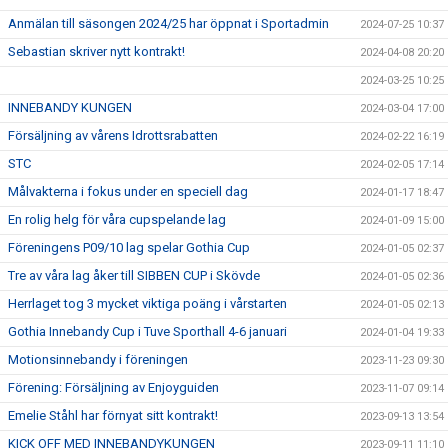
Anmälan till säsongen 2024/25 har öppnat i Sportadmin
2024-07-25 10:37
Sebastian skriver nytt kontrakt!
2024-04-08 20:20
2024-03-25 10:25
INNEBANDY KUNGEN
2024-03-04 17:00
Försäljning av vårens Idrottsrabatten
2024-02-22 16:19
STC
2024-02-05 17:14
Målvakterna i fokus under en speciell dag
2024-01-17 18:47
En rolig helg för våra cupspelande lag
2024-01-09 15:00
Föreningens P09/10 lag spelar Gothia Cup
2024-01-05 02:37
Tre av våra lag åker till SIBBEN CUP i Skövde
2024-01-05 02:36
Herrlaget tog 3 mycket viktiga poäng i vårstarten
2024-01-05 02:13
Gothia Innebandy Cup i Tuve Sporthall 4-6 januari
2024-01-04 19:33
Motionsinnebandy i föreningen
2023-11-23 09:30
Förening: Försäljning av Enjoyguiden
2023-11-07 09:14
Emelie Ståhl har förnyat sitt kontrakt!
2023-09-13 13:54
KICK OFF MED INNEBANDYKUNGEN
2023-09-11 11:10