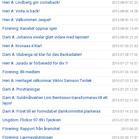
Herr A: Lindberg gör comeback!
2015-08-07 01:22
Herr A: Voita is back!
2015-08-06 14:28
Herr A: Välkommen Jesper!
2015-08-05 15:15
Förening: Kansliet öppnar igen
2015-08-05 13:49
Dam A: Johanna visslar glatt vidare med lejonen!
2015-08-04 21:24
Herr A: Kronaas é klar!
2015-07-30 21:43
Dam A: Iduberga ist klar für das Backadalen!
2015-07-28 17:50
Herr A: Jurado är förberedd för div.1!
2015-07-27 16:37
Förening: Bli medlem
2015-07-26 10:40
Herr A: Herrlaget välkomnar Viktor Samson Tvrdek
2015-07-23 12:34
Dam A: Provträningar
2015-07-23 12:20
Dam A: Guldmålvakten Linn Berntsson transformeras till ett
2015-07-22 21:40
lejon!
Dam A: Fröet till en formidabel damkommitté planteras
2015-07-14 21:05
Ungdom: Flickor 97-99 i Tjeckien
2015-07-09 10:40
Förening: Rapport från årsmötet
2015-06-25
Förening: Lejonavslutningen
2015-05-30 17:47