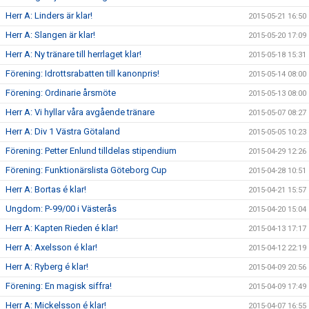
Herr A: Linders är klar!
2015-05-21 16:50
Herr A: Slangen är klar!
2015-05-20 17:09
Herr A: Ny tränare till herrlaget klar!
2015-05-18 15:31
Förening: Idrottsrabatten till kanonpris!
2015-05-14 08:00
Förening: Ordinarie årsmöte
2015-05-13 08:00
Herr A: Vi hyllar våra avgående tränare
2015-05-07 08:27
Herr A: Div 1 Västra Götaland
2015-05-05 10:23
Förening: Petter Enlund tilldelas stipendium
2015-04-29 12:26
Förening: Funktionärslista Göteborg Cup
2015-04-28 10:51
Herr A: Bortas é klar!
2015-04-21 15:57
Ungdom: P-99/00 i Västerås
2015-04-20 15:04
Herr A: Kapten Rieden é klar!
2015-04-13 17:17
Herr A: Axelsson é klar!
2015-04-12 22:19
Herr A: Ryberg é klar!
2015-04-09 20:56
Förening: En magisk siffra!
2015-04-09 17:49
Herr A: Mickelsson é klar!
2015-04-07 16:55