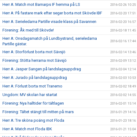
Herr A: Match mot Barnarps IF hemma på LS
2016-02-26 10:25
Herr A: På fastare mark efter seger borta mot Skövde IBF
2016-02-20 17:51
Herr A: Serieledarna Partille visade klass på Savannen
2016-02-20 16:57
Förening: Åk med till Skövde!
2016-02-18 11:45
Herr A: Onsdagsmatch på Lundbystrand, serieledarna
2016-02-16 17:44
Partille gästar.
Herr A: Storförlust borta mot Sävsjö
2016-02-14 13:46
Förening: Stötta herrarna mot Sävsjö
2016-02-09 13:12
Herr A: Jasper Sangen på landslagsuppdrag
2016-02-04 12:14
Herr A: Jurado på landslagsuppdrag
2016-02-03 10:53
Herr A: Förlust borta mot Tranemo
2016-02-02 18:49
Ungdom: MV skolan har startat
2016-02-02 14:55
Förening: Nya halltider för tältlagen
2016-02-01 15:14
Förening: Tältet stängt till mitten på mars
2016-01-29 14:16
Herr A: Tre sköna poäng mot Floda
2016-01-23 18:16
Herr A: Match mot Floda IBK
2016-01-21 15:04