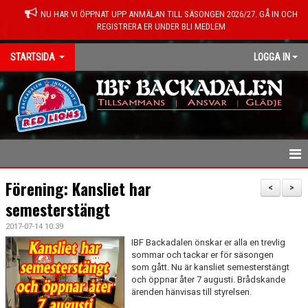
NU HAR VI ÖPPNAT UPP ANMÄLAN TILL SÄSONGEN 2026/27. GÅ IN OCH
REGISTRERA ER UNDER BLI MEDLEM
STARTSIDA
LOGGA IN
HEM
Förening: Kansliet har
<
>
semesterstängt
NYHETER
2017-07-14 10:39
KONTAKT
IBF Backadalen önskar er alla en trevlig
sommar och tackar er för säsongen
som gått. Nu är kansliet semesterstängt
OM FÖRENINGEN
och öppnar åter 7 augusti. Brådskande
ärenden hänvisas till styrelsen.
MEDLEMSINFO