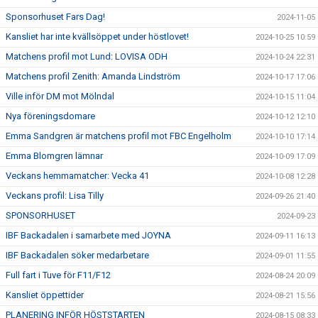
Sponsorhuset Fars Dag!
2024-11-05
Kansliet har inte kvällsöppet under höstlovet!
2024-10-25 10:59
Matchens profil mot Lund: LOVISA ODH
2024-10-24 22:31
Matchens profil Zenith: Amanda Lindström
2024-10-17 17:06
Ville inför DM mot Mölndal
2024-10-15 11:04
Nya föreningsdomare
2024-10-12 12:10
Emma Sandgren är matchens profil mot FBC Engelholm
2024-10-10 17:14
Emma Blomgren lämnar
2024-10-09 17:09
Veckans hemmamatcher: Vecka 41
2024-10-08 12:28
Veckans profil: Lisa Tilly
2024-09-26 21:40
SPONSORHUSET
2024-09-23
IBF Backadalen i samarbete med JOYNA
2024-09-11 16:13
IBF Backadalen söker medarbetare
2024-09-01 11:55
Full fart i Tuve för F11/F12
2024-08-24 20:09
Kansliet öppettider
2024-08-21 15:56
PLANERING INFÖR HÖSTSTARTEN
2024-08-15 08:33