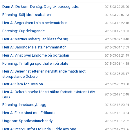
Dam A: De kom. De såg. De gick obesegrade.
2015-03-29 23:00
Förening: Sälj Idrottsrabatten!
2015-03-20 07:23
Herr A: Seger även i sista seriematchen
2015-03-18 22:18
Förening: Cupdeltagande
2015-03-12 10:03
Herr A: Mattias Ryberg i en klass för sig...
2015-03-07 18:40
Herr A: Säsongens sista hemmamatch
2015-03-04 17:09
Herr A: Vinst över Lindome på bortaplan
2015-03-02 21:49
Förening: Tillfälliga sporthallen på plats
2015-03-01 14:58
Herr A: Serievinst efter en nervkittlande match mot
2015-02-23 23:17
storspelande Öckerö
Herr A: Klara för Division 1
2015-02-20 23:30
Herr A: Öckerö spelar för att säkra fortsatt existens i div II
2015-02-19 12:48
GBG
Förening: Innebandyblogg
2015-02-15 20:24
Herr A: Enkel vinst mot Frölunda
2015-02-15 13:54
Ungdom: Sportlovsinnebandy
2015-02-13 12:02
Herr A: Intervju inför Frölunda, Fidde avslöjar...
2015-02-12 20:36