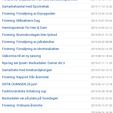
Samarbetsavtal med Sportrehab
2019-11-13 16:20
Förening: Försäljning av Enjoyguiden
2019-10-24 10:55
Förening: Målvaktens Dag
2019-10-07 09:46
Hemmapremiär för Herr & Dam
2019-10-04 22:12
Förening: Brunnsbodagen blev lyckad
2019-09-21 21:23
Förening: Försäljning av julkalendrar
2019-09-20 08:08
Förening: Försäljning av Idrottsrabatten
2019-09-02 16:39
Välkomna till en ny säsong
2019-08-14 18:44
Nya lag ser ljuset i Backadalen: Damer div 3
2019-07-11 11:59
Samarbete med Innebandykungen
2019-07-03 14:15
Förening: Rapport från årsmötet
2019-06-20 14:15
SISTA CHANSEN 26 juni!
2019-06-14 12:18
Funktionärslista Göteborg cup
2019-05-28 18:30
Backadalen var på plats på Tuvedagen
2019-05-25 22:42
Förening: Ordinarie årsmöte
2019-05-15 07:30
2019-04-26 14:34