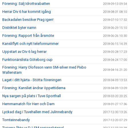
Förening: Sälj Idrottsrabatten
2018-09-13 09:54
Herrar Div 6 har kommit igång
2018-08-31 08:10
Backadalen besöker Prag igen!
2018-07-10 17:32
Distriktet byter namn
2018-06-29 15:10
Förening: Rapport från årsmöte
2018-06-26 10:30
Kansliflytt och nytt telefonnummer
2018-06-15 14:39
Uppstart av Div 6 lag herrar
2018-05-28 17:23
Funktionärslista Göteborg cup
2018-04-24 17:00
Förening: Harry Olofsson vann SM-silver med Pixbo
2018-04-16 21:20
Wallenstam
Laget i ditt hjärta - Stötta föreningen
2018-04-09 13:53
Förening: Kansliet ändrar öppettiderna
2018-04-09 13:09
Nya sargen på plats i Tuve Sporthall
2018-03-20 20:25
Hemmamatch för Herr och Dam
2018-01-27 17:36
Lyckad dag i Tuvehallen med Julinnebandy
2017-12-30 13:26
Tomteinnebandy
2017-12-20 07:29
Tjejerna åkte ur DJ-SM regionslutspel.