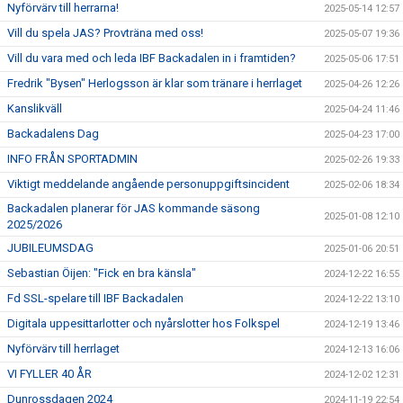
Nyförvärv till herrarna!
2025-05-14 12:57
Vill du spela JAS? Provträna med oss!
2025-05-07 19:36
Vill du vara med och leda IBF Backadalen in i framtiden?
2025-05-06 17:51
Fredrik "Bysen" Herlogsson är klar som tränare i herrlaget
2025-04-26 12:26
Kanslikväll
2025-04-24 11:46
Backadalens Dag
2025-04-23 17:00
INFO FRÅN SPORTADMIN
2025-02-26 19:33
Viktigt meddelande angående personuppgiftsincident
2025-02-06 18:34
Backadalen planerar för JAS kommande säsong
2025-01-08 12:10
2025/2026
JUBILEUMSDAG
2025-01-06 20:51
Sebastian Öijen: "Fick en bra känsla"
2024-12-22 16:55
Fd SSL-spelare till IBF Backadalen
2024-12-22 13:10
Digitala uppesittarlotter och nyårslotter hos Folkspel
2024-12-19 13:46
Nyförvärv till herrlaget
2024-12-13 16:06
VI FYLLER 40 ÅR
2024-12-02 12:31
Dunrossdagen 2024
2024-11-19 22:54