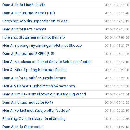
Dam A: Inför Lindås borta
2015-11-20 18:00
Dam A: Förlust mot Kärra (1-10)
2015-11-19 18:40
Förening: Köp din uppesittarlott av oss!
2015-11-17 17:19
Dam A: Inför Kärra hemma
2015-11-17 17:00
Förening: Stötta herrarna mot Barnarp
2015-11-17 08:38
Herr A: 3 poäng i nykomlingsmötet mot Skövde
2015-11-16 21:07
Dam A: Förlust mot SKIBK (3-5)
2015-11-16 11:45
Herr A: Matchens profil mot Skövde Sebastian Bortas
2015-11-14 12:18
Herr A: Nära 3 poäng borta mot Partille
2015-11-13 20:08
Dam A: Inför Sportlife Kungälv hemma
2015-11-13 20:00
Herr A & Dam A: Dubbelmatch på savannen
2015-11-13 13:00
Dam A: Emilia - a small town girl in a Big Big World
2015-11-07 15:04
Dam A: Förlust mot Surte (6-4)
2015-11-05 10:35
Herr A: Förlust mot Sävsjö efter "sudden"
2015-11-02 20:19
Förening: Overaller klara för utlämning
2015-11-02 10:56
Dam A: Inför Surte borta
2015-11-01 22:13