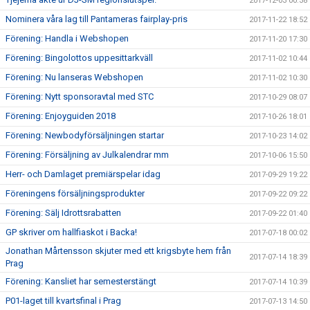
2017-12-03 00:38
Nominera våra lag till Pantameras fairplay-pris
2017-11-22 18:52
Förening: Handla i Webshopen
2017-11-20 17:30
Förening: Bingolottos uppesittarkväll
2017-11-02 10:44
Förening: Nu lanseras Webshopen
2017-11-02 10:30
Förening: Nytt sponsoravtal med STC
2017-10-29 08:07
Förening: Enjoyguiden 2018
2017-10-26 18:01
Förening: Newbodyförsäljningen startar
2017-10-23 14:02
Förening: Försäljning av Julkalendrar mm
2017-10-06 15:50
Herr- och Damlaget premiärspelar idag
2017-09-29 19:22
Föreningens försäljningsprodukter
2017-09-22 09:22
Förening: Sälj Idrottsrabatten
2017-09-22 01:40
GP skriver om hallfiaskot i Backa!
2017-07-18 00:02
Jonathan Mårtensson skjuter med ett krigsbyte hem från
2017-07-14 18:39
Prag
Förening: Kansliet har semesterstängt
2017-07-14 10:39
P01-laget till kvartsfinal i Prag
2017-07-13 14:50