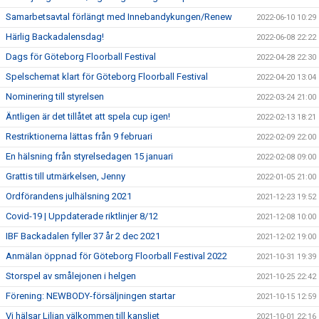
Samarbetsavtal förlängt med Innebandykungen/Renew
2022-06-10 10:29
Härlig Backadalensdag!
2022-06-08 22:22
Dags för Göteborg Floorball Festival
2022-04-28 22:30
Spelschemat klart för Göteborg Floorball Festival
2022-04-20 13:04
Nominering till styrelsen
2022-03-24 21:00
Äntligen är det tillåtet att spela cup igen!
2022-02-13 18:21
Restriktionerna lättas från 9 februari
2022-02-09 22:00
En hälsning från styrelsedagen 15 januari
2022-02-08 09:00
Grattis till utmärkelsen, Jenny
2022-01-05 21:00
Ordförandens julhälsning 2021
2021-12-23 19:52
Covid-19 | Uppdaterade riktlinjer 8/12
2021-12-08 10:00
IBF Backadalen fyller 37 år 2 dec 2021
2021-12-02 19:00
Anmälan öppnad för Göteborg Floorball Festival 2022
2021-10-31 19:39
Storspel av smålejonen i helgen
2021-10-25 22:42
Förening: NEWBODY-försäljningen startar
2021-10-15 12:59
Vi hälsar Lilian välkommen till kansliet
2021-10-01 22:16