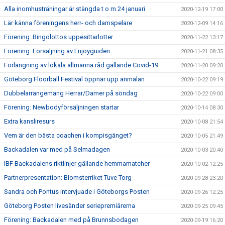
Alla inomhusträningar är stängda t o m 24 januari
2020-12-19 17:00
Lär känna föreningens herr- och damspelare
2020-12-09 14:16
Förening: Bingolottos uppesittarlotter
2020-11-22 13:17
Förening: Försäljning av Enjoyguiden
2020-11-21 08:35
Förlängning av lokala allmänna råd gällande Covid-19
2020-11-20 09:20
Göteborg Floorball Festival öppnar upp anmälan
2020-10-22 09:19
Dubbelarrangemang Herrar/Damer på söndag
2020-10-22 09:00
Förening: Newbodyförsäljningen startar
2020-10-14 08:30
Extra kansliresurs
2020-10-08 21:54
Vem är den bästa coachen i kompisgänget?
2020-10-05 21:49
Backadalen var med på Selmadagen
2020-10-03 20:40
IBF Backadalens riktlinjer gällande hemmamatcher
2020-10-02 12:25
Partnerpresentation: Blomsterriket Tuve Torg
2020-09-28 23:20
Sandra och Pontus intervjuade i Göteborgs Posten
2020-09-26 12:25
Göteborg Posten livesänder seriepremiärerna
2020-09-25 09:45
Förening: Backadalen med på Brunnsbodagen
2020-09-19 16:20