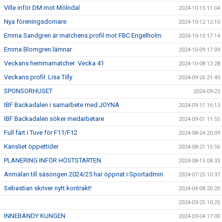
Ville inför DM mot Mölndal
2024-10-15 11:04
Nya föreningsdomare
2024-10-12 12:10
Emma Sandgren är matchens profil mot FBC Engelholm
2024-10-10 17:14
Emma Blomgren lämnar
2024-10-09 17:09
Veckans hemmamatcher: Vecka 41
2024-10-08 12:28
Veckans profil: Lisa Tilly
2024-09-26 21:40
SPONSORHUSET
2024-09-23
IBF Backadalen i samarbete med JOYNA
2024-09-11 16:13
IBF Backadalen söker medarbetare
2024-09-01 11:55
Full fart i Tuve för F11/F12
2024-08-24 20:09
Kansliet öppettider
2024-08-21 15:56
PLANERING INFÖR HÖSTSTARTEN
2024-08-15 08:33
Anmälan till säsongen 2024/25 har öppnat i Sportadmin
2024-07-25 10:37
Sebastian skriver nytt kontrakt!
2024-04-08 20:20
2024-03-25 10:25
INNEBANDY KUNGEN
2024-03-04 17:00