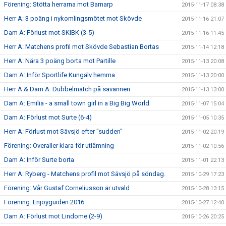
Förening: Stötta herrarna mot Barnarp
2015-11-17 08:38
Herr A: 3 poäng i nykomlingsmötet mot Skövde
2015-11-16 21:07
Dam A: Förlust mot SKIBK (3-5)
2015-11-16 11:45
Herr A: Matchens profil mot Skövde Sebastian Bortas
2015-11-14 12:18
Herr A: Nära 3 poäng borta mot Partille
2015-11-13 20:08
Dam A: Inför Sportlife Kungälv hemma
2015-11-13 20:00
Herr A & Dam A: Dubbelmatch på savannen
2015-11-13 13:00
Dam A: Emilia - a small town girl in a Big Big World
2015-11-07 15:04
Dam A: Förlust mot Surte (6-4)
2015-11-05 10:35
Herr A: Förlust mot Sävsjö efter "sudden"
2015-11-02 20:19
Förening: Overaller klara för utlämning
2015-11-02 10:56
Dam A: Inför Surte borta
2015-11-01 22:13
Herr A: Ryberg - Matchens profil mot Sävsjö på söndag.
2015-10-29 17:23
Förening: Vår Gustaf Corneliusson är utvald
2015-10-28 13:15
Förening: Enjoyguiden 2016
2015-10-27 12:40
Dam A: Förlust mot Lindome (2-9)
2015-10-26 20:25