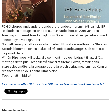
KALENDER
MATCHER
På Göteborgs Innebandyförbunds ordförandekonferens 16/3 så fick IBF
DOKUMENT
Backadalen mottaga ett pris för att man under hösten 2016 varit den
förening som mest föredömligt inom Göteborgsinnebandyn, arbetat med
innebandyns värdegrunder.
KLUBBSHOPEN
Som ett bevis på detta så överlämnade GIBF´s styrelsordförande Stephen
Selindh blommor och en plakett till vår ordförande Jörgen Odh som stolt
BILDGALLERI
tog emot detta.
Vi från föreningen vill tacka alla som varit med och bidragit till att vi fått
mottaga detta pris. Det gäller vår kanslist Stefan Lovén, föreningens
styrelseledamöter, alla engagerade ledare och övriga medlemmar. Känn er
stolthet som en del i denna utmärkelse.
Tack för att ni bidrar!
Läs mer om detta i GIBF´s artikel "IBF Backadalen mest hallklimatsmarta"
Nyhetsarkiv