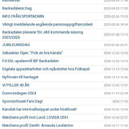
Kanslikväll
2025-04-24 11:46
Backadalens Dag
2025-04-23 17:00
INFO FRÅN SPORTADMIN
2025-02-26 19:33
Viktigt meddelande angående personuppgiftsincident
2025-02-06 18:34
Backadalen planerar för JAS kommande säsong
2025-01-08 12:10
2025/2026
JUBILEUMSDAG
2025-01-06 20:51
Sebastian Öijen: "Fick en bra känsla"
2024-12-22 16:55
Fd SSL-spelare till IBF Backadalen
2024-12-22 13:10
Digitala uppesittarlotter och nyårslotter hos Folkspel
2024-12-19 13:46
Nyförvärv till herrlaget
2024-12-13 16:06
VI FYLLER 40 ÅR
2024-12-02 12:31
Dunrossdagen 2024
2024-11-19 22:54
Sponsorhuset Fars Dag!
2024-11-05
Kansliet har inte kvällsöppet under höstlovet!
2024-10-25 10:59
Matchens profil mot Lund: LOVISA ODH
2024-10-24 22:31
Matchens profil Zenith: Amanda Lindström
2024-10-17 17:06