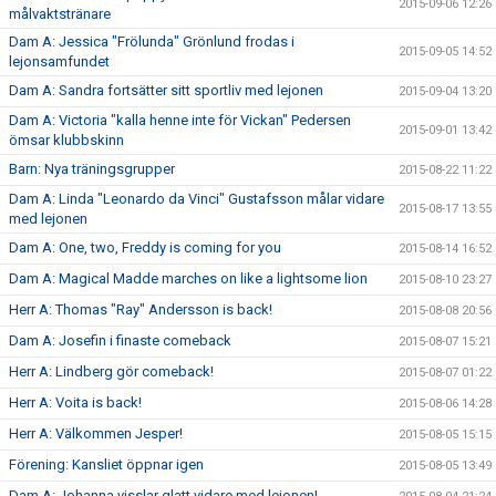
2015-09-06 12:26
målvaktstränare
Dam A: Jessica "Frölunda" Grönlund frodas i
2015-09-05 14:52
lejonsamfundet
Dam A: Sandra fortsätter sitt sportliv med lejonen
2015-09-04 13:20
Dam A: Victoria "kalla henne inte för Vickan" Pedersen
2015-09-01 13:42
ömsar klubbskinn
Barn: Nya träningsgrupper
2015-08-22 11:22
Dam A: Linda "Leonardo da Vinci" Gustafsson målar vidare
2015-08-17 13:55
med lejonen
Dam A: One, two, Freddy is coming for you
2015-08-14 16:52
Dam A: Magical Madde marches on like a lightsome lion
2015-08-10 23:27
Herr A: Thomas "Ray" Andersson is back!
2015-08-08 20:56
Dam A: Josefin i finaste comeback
2015-08-07 15:21
Herr A: Lindberg gör comeback!
2015-08-07 01:22
Herr A: Voita is back!
2015-08-06 14:28
Herr A: Välkommen Jesper!
2015-08-05 15:15
Förening: Kansliet öppnar igen
2015-08-05 13:49
Dam A: Johanna visslar glatt vidare med lejonen!