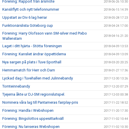
Förening: Rapport från årsmöte
2018-06-26 10:30
Kansliflytt och nytt telefonnummer
2018-06-15 14:39
Uppstart av Div 6 lag herrar
2018-05-28 17:23
Funktionärslista Göteborg cup
2018-04-24 17:00
Förening: Harry Olofsson vann SM-silver med Pixbo
2018-04-16 21:20
Wallenstam
Laget i ditt hjärta - Stötta föreningen
2018-04-09 13:53
Förening: Kansliet ändrar öppettiderna
2018-04-09 13:09
Nya sargen på plats i Tuve Sporthall
2018-03-20 20:25
Hemmamatch för Herr och Dam
2018-01-27 17:36
Lyckad dag i Tuvehallen med Julinnebandy
2017-12-30 13:26
Tomteinnebandy
2017-12-20 07:29
Tjejerna åkte ur DJ-SM regionslutspel.
2017-12-03 00:38
Nominera våra lag till Pantameras fairplay-pris
2017-11-22 18:52
Förening: Handla i Webshopen
2017-11-20 17:30
Förening: Bingolottos uppesittarkväll
2017-11-02 10:44
Förening: Nu lanseras Webshopen
2017-11-02 10:30