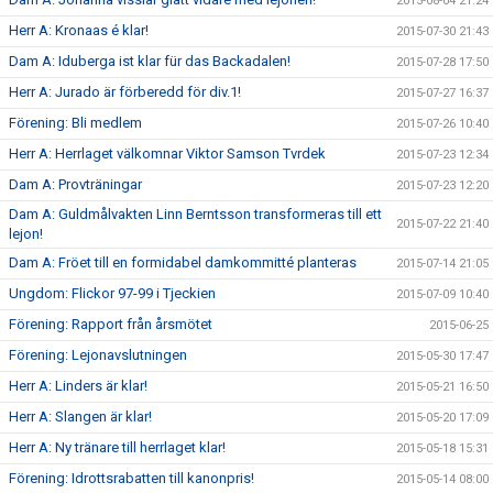
2015-08-04 21:24
Herr A: Kronaas é klar!
2015-07-30 21:43
Dam A: Iduberga ist klar für das Backadalen!
2015-07-28 17:50
Herr A: Jurado är förberedd för div.1!
2015-07-27 16:37
Förening: Bli medlem
2015-07-26 10:40
Herr A: Herrlaget välkomnar Viktor Samson Tvrdek
2015-07-23 12:34
Dam A: Provträningar
2015-07-23 12:20
Dam A: Guldmålvakten Linn Berntsson transformeras till ett
2015-07-22 21:40
lejon!
Dam A: Fröet till en formidabel damkommitté planteras
2015-07-14 21:05
Ungdom: Flickor 97-99 i Tjeckien
2015-07-09 10:40
Förening: Rapport från årsmötet
2015-06-25
Förening: Lejonavslutningen
2015-05-30 17:47
Herr A: Linders är klar!
2015-05-21 16:50
Herr A: Slangen är klar!
2015-05-20 17:09
Herr A: Ny tränare till herrlaget klar!
2015-05-18 15:31
Förening: Idrottsrabatten till kanonpris!
2015-05-14 08:00