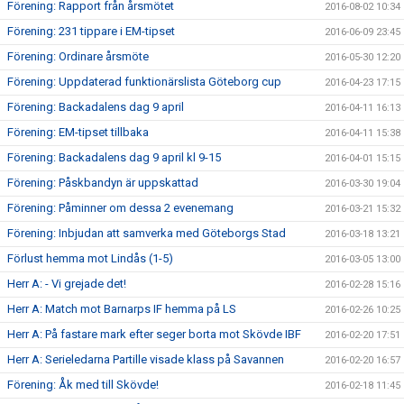
Förening: Rapport från årsmötet
2016-08-02 10:34
Förening: 231 tippare i EM-tipset
2016-06-09 23:45
Förening: Ordinare årsmöte
2016-05-30 12:20
Förening: Uppdaterad funktionärslista Göteborg cup
2016-04-23 17:15
Förening: Backadalens dag 9 april
2016-04-11 16:13
Förening: EM-tipset tillbaka
2016-04-11 15:38
Förening: Backadalens dag 9 april kl 9-15
2016-04-01 15:15
Förening: Påskbandyn är uppskattad
2016-03-30 19:04
Förening: Påminner om dessa 2 evenemang
2016-03-21 15:32
Förening: Inbjudan att samverka med Göteborgs Stad
2016-03-18 13:21
Förlust hemma mot Lindås (1-5)
2016-03-05 13:00
Herr A: - Vi grejade det!
2016-02-28 15:16
Herr A: Match mot Barnarps IF hemma på LS
2016-02-26 10:25
Herr A: På fastare mark efter seger borta mot Skövde IBF
2016-02-20 17:51
Herr A: Serieledarna Partille visade klass på Savannen
2016-02-20 16:57
Förening: Åk med till Skövde!
2016-02-18 11:45