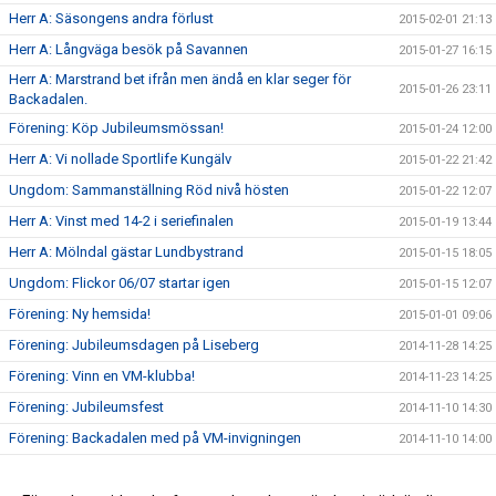
Herr A: Säsongens andra förlust
2015-02-01 21:13
Herr A: Långväga besök på Savannen
2015-01-27 16:15
Herr A: Marstrand bet ifrån men ändå en klar seger för
2015-01-26 23:11
Backadalen.
Förening: Köp Jubileumsmössan!
2015-01-24 12:00
Herr A: Vi nollade Sportlife Kungälv
2015-01-22 21:42
Ungdom: Sammanställning Röd nivå hösten
2015-01-22 12:07
Herr A: Vinst med 14-2 i seriefinalen
2015-01-19 13:44
Herr A: Mölndal gästar Lundbystrand
2015-01-15 18:05
Ungdom: Flickor 06/07 startar igen
2015-01-15 12:07
Förening: Ny hemsida!
2015-01-01 09:06
Förening: Jubileumsdagen på Liseberg
2014-11-28 14:25
Förening: Vinn en VM-klubba!
2014-11-23 14:25
Förening: Jubileumsfest
2014-11-10 14:30
Förening: Backadalen med på VM-invigningen
2014-11-10 14:00
Förening: Försäljning av Newbody
2014-10-25 14:35