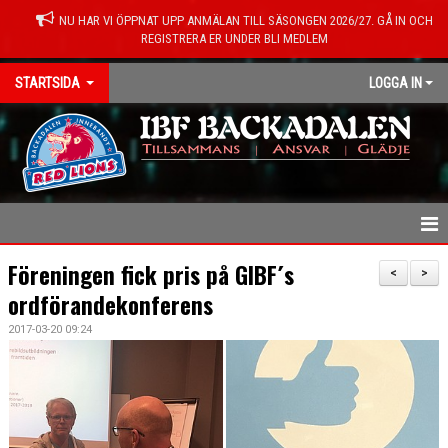
NU HAR VI ÖPPNAT UPP ANMÄLAN TILL SÄSONGEN 2026/27. GÅ IN OCH
REGISTRERA ER UNDER BLI MEDLEM
STARTSIDA
LOGGA IN
HEM
Föreningen fick pris på GIBF´s
<
>
ordförandekonferens
NYHETER
2017-03-20 09:24
KONTAKT
OM FÖRENINGEN
MEDLEMSINFO