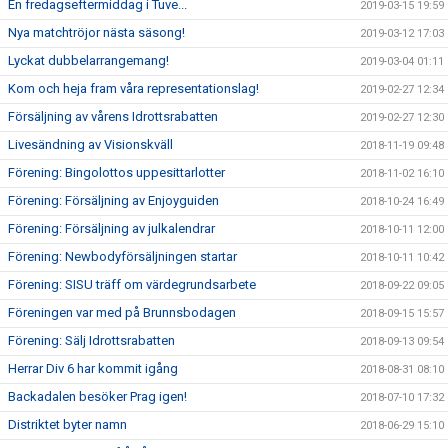
En fredagseftermiddag i Tuve...
2019-03-15 19:59
Nya matchtröjor nästa säsong!
2019-03-12 17:03
Lyckat dubbelarrangemang!
2019-03-04 01:11
Kom och heja fram våra representationslag!
2019-02-27 12:34
Försäljning av vårens Idrottsrabatten
2019-02-27 12:30
Livesändning av Visionskväll
2018-11-19 09:48
Förening: Bingolottos uppesittarlotter
2018-11-02 16:10
Förening: Försäljning av Enjoyguiden
2018-10-24 16:49
Förening: Försäljning av julkalendrar
2018-10-11 12:00
Förening: Newbodyförsäljningen startar
2018-10-11 10:42
Förening: SISU träff om värdegrundsarbete
2018-09-22 09:05
Föreningen var med på Brunnsbodagen
2018-09-15 15:57
Förening: Sälj Idrottsrabatten
2018-09-13 09:54
Herrar Div 6 har kommit igång
2018-08-31 08:10
Backadalen besöker Prag igen!
2018-07-10 17:32
Distriktet byter namn
2018-06-29 15:10