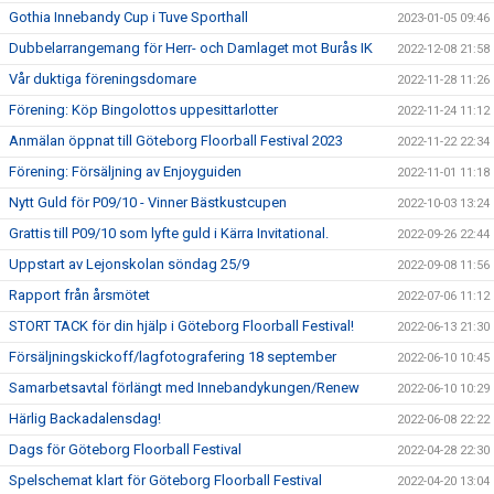
Gothia Innebandy Cup i Tuve Sporthall
2023-01-05 09:46
Dubbelarrangemang för Herr- och Damlaget mot Burås IK
2022-12-08 21:58
Vår duktiga föreningsdomare
2022-11-28 11:26
Förening: Köp Bingolottos uppesittarlotter
2022-11-24 11:12
Anmälan öppnat till Göteborg Floorball Festival 2023
2022-11-22 22:34
Förening: Försäljning av Enjoyguiden
2022-11-01 11:18
Nytt Guld för P09/10 - Vinner Bästkustcupen
2022-10-03 13:24
Grattis till P09/10 som lyfte guld i Kärra Invitational.
2022-09-26 22:44
Uppstart av Lejonskolan söndag 25/9
2022-09-08 11:56
Rapport från årsmötet
2022-07-06 11:12
STORT TACK för din hjälp i Göteborg Floorball Festival!
2022-06-13 21:30
Försäljningskickoff/lagfotografering 18 september
2022-06-10 10:45
Samarbetsavtal förlängt med Innebandykungen/Renew
2022-06-10 10:29
Härlig Backadalensdag!
2022-06-08 22:22
Dags för Göteborg Floorball Festival
2022-04-28 22:30
Spelschemat klart för Göteborg Floorball Festival
2022-04-20 13:04