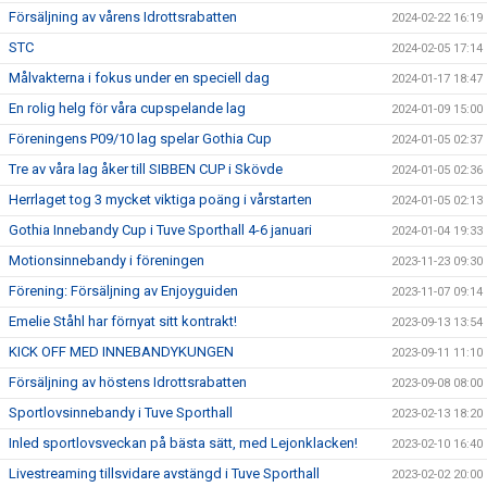
Försäljning av vårens Idrottsrabatten
2024-02-22 16:19
STC
2024-02-05 17:14
Målvakterna i fokus under en speciell dag
2024-01-17 18:47
En rolig helg för våra cupspelande lag
2024-01-09 15:00
Föreningens P09/10 lag spelar Gothia Cup
2024-01-05 02:37
Tre av våra lag åker till SIBBEN CUP i Skövde
2024-01-05 02:36
Herrlaget tog 3 mycket viktiga poäng i vårstarten
2024-01-05 02:13
Gothia Innebandy Cup i Tuve Sporthall 4-6 januari
2024-01-04 19:33
Motionsinnebandy i föreningen
2023-11-23 09:30
Förening: Försäljning av Enjoyguiden
2023-11-07 09:14
Emelie Ståhl har förnyat sitt kontrakt!
2023-09-13 13:54
KICK OFF MED INNEBANDYKUNGEN
2023-09-11 11:10
Försäljning av höstens Idrottsrabatten
2023-09-08 08:00
Sportlovsinnebandy i Tuve Sporthall
2023-02-13 18:20
Inled sportlovsveckan på bästa sätt, med Lejonklacken!
2023-02-10 16:40
Livestreaming tillsvidare avstängd i Tuve Sporthall
2023-02-02 20:00