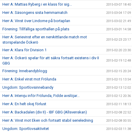
Herr A: Mattias Ryberg i en klass för sig...
2015-03-07 18:40
Herr A: Säsongens sista hemmamatch
2015-03-04 17:09
Herr A: Vinst över Lindome på bortaplan
2015-03-02 21:49
Förening: Tillfälliga sporthallen på plats
2015-03-01 14:58
Herr A: Serievinst efter en nervkittlande match mot
2015-02-23 23:17
storspelande Öckerö
Herr A: Klara för Division 1
2015-02-20 23:30
Herr A: Öckerö spelar för att säkra fortsatt existens i div II
2015-02-19 12:48
GBG
Förening: Innebandyblogg
2015-02-15 20:24
Herr A: Enkel vinst mot Frölunda
2015-02-15 13:54
Ungdom: Sportlovsinnebandy
2015-02-13 12:02
Herr A: Intervju inför Frölunda, Fidde avslöjar...
2015-02-12 20:36
Herr A: En helt okej förlust
2015-02-11 18:13
Herr A: Backadalen (div II) - IBF GBG (Allsvenskan)
2015-02-08 22:52
Herr A: Vinst mot Eken och fortsatt stabil serieledning
2015-02-08 00:55
Ungdom: Sportlovsaktivitet
2015-02-03 11:38