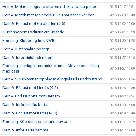
Herr A: Mölndal segrade efter en effektiv första period
2015-12-17 12:51
Herr A: Match mot Mölndals IBF nu när serien vänder
2015-12-03 10:43
Dam A: Förlust mot Guldheden (9-5)
2015-12-02 12:00
Klubbshopen: Exklusivt erbjudande
2015-12-01 15:33
Förening: Klubbdag hos NWB
2015-11-30 11:25
Herr A: 3 stensäkra poäng!
2015-11-28 16:24
Dam A: Inför Guldheden borta
2015-11-27 18:15
Förening: Herrlaget uppmärksammar Movember - Häng
2015-11-27 10:00
med oss!
Herr A: Vi välkomnar topplaget Alingsås till Lundbystrand
2015-11-25 21:56
Dam A: Förlust mot Lindås (9-2)
2015-11-23 10:30
Herr A: Förlust borta mot Barnarp
2015-11-22 12:34
Dam A: Inför Lindås borta
2015-11-20 18:00
Dam A: Förlust mot Kärra (1-10)
2015-11-19 18:40
Förening: Köp din uppesittarlott av oss!
2015-11-17 17:19
Dam A: Inför Kärra hemma
2015-11-17 17:00