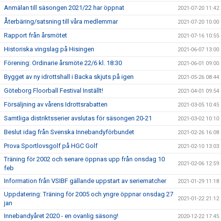
Anmälan till säsongen 2021/22 har öppnat
2021-07-20 11:42
Återbäring/satsning till våra medlemmar
2021-07-20 10:00
Rapport från årsmötet
2021-07-16 10:55
Historiska vingslag på Hisingen
2021-06-07 13:00
Förening: Ordinarie årsmöte 22/6 kl. 18:30
2021-06-01 09:00
Bygget av ny idrottshall i Backa skjuts på igen
2021-05-26 08:44
Göteborg Floorball Festival Inställt!
2021-04-01 09:54
Försäljning av vårens Idrottsrabatten
2021-03-05 10:45
Samtliga distriktsserier avslutas för säsongen 20-21
2021-03-02 10:10
Beslut idag från Svenska Innebandyförbundet
2021-02-26 16:08
Prova Sportlovsgolf på HGC Golf
2021-02-10 13:03
Träning för 2002 och senare öppnas upp från onsdag 10
2021-02-06 12:59
feb
Information från VSIBF gällande uppstart av seriematcher
2021-01-29 11:18
Uppdatering: Träning för 2005 och yngre öppnar onsdag 27
2021-01-22 21:12
jan
Innebandyåret 2020 - en ovanlig säsong!
2020-12-22 17:45