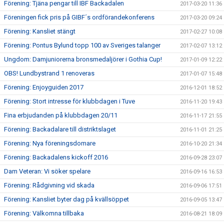
Förening: Tjäna pengar till IBF Backadalen
2017-03-20 11:36
Föreningen fick pris på GIBF´s ordförandekonferens
2017-03-20 09:24
Förening: Kansliet stängt
2017-02-27 10:08
Förening: Pontus Bylund topp 100 av Sveriges talanger
2017-02-07 13:12
Ungdom: Damjuniorerna bronsmedaljörer i Gothia Cup!
2017-01-09 12:22
OBS! Lundbystrand 1 renoveras
2017-01-07 15:48
Förening: Enjoyguiden 2017
2016-12-01 18:52
Förening: Stort intresse för klubbdagen i Tuve
2016-11-20 19:43
Fina erbjudanden på klubbdagen 20/11
2016-11-17 21:55
Förening: Backadalare till distriktslaget
2016-11-01 21:25
Förening: Nya föreningsdomare
2016-10-20 21:34
Förening: Backadalens kickoff 2016
2016-09-28 23:07
Dam Veteran: Vi söker spelare
2016-09-16 16:53
Förening: Rådgivning vid skada
2016-09-06 17:51
Förening: Kansliet byter dag på kvällsöppet
2016-09-05 13:47
Förening: Välkomna tillbaka
2016-08-21 18:09