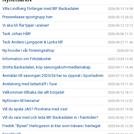
Ville Lindberg förlänger med IBF Backadalen
2026-05-15 14:08
Pressrelease sportgrupp herr
2026-05-13 20:22
Vi ska bli fler tjejer i arenan!
2026-05-12 12:13
Tack Johan Hålt!
2026-05-06 11:51
Tack Anders Ljungqvist & Lycka till!
2026-04-27 11:46
Ny hoodie i vår föreningsshop
2026-03-16
Information om Fritidskortet
2025-10-09 12:45
Stötta Backadalen, köp säsongskort+medlemskap
2025-09-11 14:44
Anmälan till säsongen 2025/26 har nu öppnat i Sportadmin
2025-07-15 16:05
Avslutning med ledarträff i Tuve
2025-06-19 11:55
Välkommen tillbaka där allt började!
2025-05-15 18:11
Nyförvärv till herrarna!
2025-05-14 12:57
Vill du spela JAS? Provträna med oss!
2025-05-07 19:36
Vill du vara med och leda IBF Backadalen in i framtiden?
2025-05-06 17:51
Fredrik "Bysen" Herlogsson är klar som tränare i herrlaget
2025-04-26 12:26