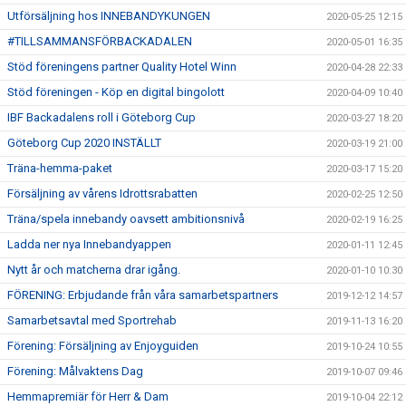
Utförsäljning hos INNEBANDYKUNGEN
2020-05-25 12:15
#TILLSAMMANSFÖRBACKADALEN
2020-05-01 16:35
Stöd föreningens partner Quality Hotel Winn
2020-04-28 22:33
Stöd föreningen - Köp en digital bingolott
2020-04-09 10:40
IBF Backadalens roll i Göteborg Cup
2020-03-27 18:20
Göteborg Cup 2020 INSTÄLLT
2020-03-19 21:00
Träna-hemma-paket
2020-03-17 15:20
Försäljning av vårens Idrottsrabatten
2020-02-25 12:50
Träna/spela innebandy oavsett ambitionsnivå
2020-02-19 16:25
Ladda ner nya Innebandyappen
2020-01-11 12:45
Nytt år och matcherna drar igång.
2020-01-10 10:30
FÖRENING: Erbjudande från våra samarbetspartners
2019-12-12 14:57
Samarbetsavtal med Sportrehab
2019-11-13 16:20
Förening: Försäljning av Enjoyguiden
2019-10-24 10:55
Förening: Målvaktens Dag
2019-10-07 09:46
Hemmapremiär för Herr & Dam
2019-10-04 22:12