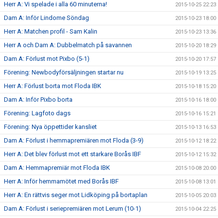
Herr A: Vi spelade i alla 60 minuterna!
2015-10-25 22:23
Dam A: Inför Lindome Söndag
2015-10-23 18:00
Herr A: Matchen profil - Sam Kalin
2015-10-23 13:36
Herr A och Dam A: Dubbelmatch på savannen
2015-10-20 18:29
Dam A: Förlust mot Pixbo (5-1)
2015-10-20 17:57
Förening: Newbodyförsäljningen startar nu
2015-10-19 13:25
Herr A: Förlust borta mot Floda IBK
2015-10-18 15:20
Dam A: Inför Pixbo borta
2015-10-16 18:00
Förening: Lagfoto dags
2015-10-16 15:21
Förening: Nya öppettider kansliet
2015-10-13 16:53
Dam A: Förlust i hemmapremiären mot Floda (3-9)
2015-10-12 18:22
Herr A: Det blev förlust mot ett starkare Borås IBF
2015-10-12 15:32
Dam A: Hemmapremiär mot Floda IBK
2015-10-08 20:00
Herr A: Inför hemmamötet med Borås IBF
2015-10-08 13:01
Herr A: En rättvis seger mot Lidköping på bortaplan
2015-10-05 20:03
Dam A: Förlust i seriepremiären mot Lerum (10-1)
2015-10-04 22:25