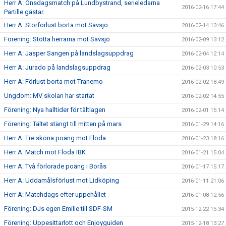
Herr A: Onsdagsmatch på Lundbystrand, serieledarna
2016-02-16 17:44
Partille gästar.
Herr A: Storförlust borta mot Sävsjö
2016-02-14 13:46
Förening: Stötta herrarna mot Sävsjö
2016-02-09 13:12
Herr A: Jasper Sangen på landslagsuppdrag
2016-02-04 12:14
Herr A: Jurado på landslagsuppdrag
2016-02-03 10:53
Herr A: Förlust borta mot Tranemo
2016-02-02 18:49
Ungdom: MV skolan har startat
2016-02-02 14:55
Förening: Nya halltider för tältlagen
2016-02-01 15:14
Förening: Tältet stängt till mitten på mars
2016-01-29 14:16
Herr A: Tre sköna poäng mot Floda
2016-01-23 18:16
Herr A: Match mot Floda IBK
2016-01-21 15:04
Herr A: Två förlorade poäng i Borås
2016-01-17 15:17
Herr A: Uddamålsförlust mot Lidköping
2016-01-11 21:06
Herr A: Matchdags efter uppehållet
2016-01-08 12:56
Förening: DJs egen Emilie till SDF-SM
2015-12-22 15:34
Förening: Uppesittarlott och Enjoyguiden
2015-12-18 13:27