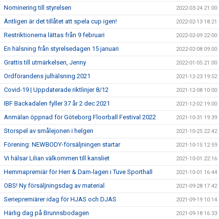
Nominering till styrelsen
2022-03-24 21:00
Äntligen är det tillåtet att spela cup igen!
2022-02-13 18:21
Restriktionerna lättas från 9 februari
2022-02-09 22:00
En hälsning från styrelsedagen 15 januari
2022-02-08 09:00
Grattis till utmärkelsen, Jenny
2022-01-05 21:00
Ordförandens julhälsning 2021
2021-12-23 19:52
Covid-19 | Uppdaterade riktlinjer 8/12
2021-12-08 10:00
IBF Backadalen fyller 37 år 2 dec 2021
2021-12-02 19:00
Anmälan öppnad för Göteborg Floorball Festival 2022
2021-10-31 19:39
Storspel av smålejonen i helgen
2021-10-25 22:42
Förening: NEWBODY-försäljningen startar
2021-10-15 12:59
Vi hälsar Lilian välkommen till kansliet
2021-10-01 22:16
Hemmapremiär för Herr & Dam-lagen i Tuve Sporthall
2021-10-01 16:44
OBS! Ny försäljningsdag av material
2021-09-28 17:42
Seriepremiärer idag för HJAS och DJAS
2021-09-19 10:14
Härlig dag på Brunnsbodagen
2021-09-18 16:33