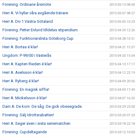
Förening: Ordinarie årsmöte
2015-05-13 08:00
Herr A: Vi hyllar våra avgående tränare
2015-05-07 08:27
Herr A: Div 1 Västra Götaland
2015-05-05 10:23
Förening: Petter Enlund tilldelas stipendium
2015-04-29 12:26
Förening: Funktionärslista Göteborg Cup
2015-04-28 10:51
Herr A: Bortas é klar!
2015-04-21 15:57
Ungdom: P-99/00 i Västerås
2015-04-20 15:04
Herr A: Kapten Rieden é klar!
2015-04-13 17:17
Herr A: Axelsson é klar!
2015-04-12 22:19
Herr A: Ryberg é klar!
2015-04-09 20:56
Förening: En magisk siffra!
2015-04-09 17:49
Herr A: Mickelsson é klar!
2015-04-07 16:55
Dam A: De kom. De såg. De gick obesegrade.
2015-03-29 23:00
Förening: Sälj Idrottsrabatten!
2015-03-20 07:23
Herr A: Seger även i sista seriematchen
2015-03-18 22:18
Förening: Cupdeltagande
2015-03-12 10:03