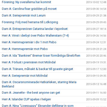
Förening: Ny overallerna har kommit
2015-10-02 12:48
Dam A: Carolina fixar grädden på moset
2015-09-30 14:54
Dam A: Seriepremiär mot Lerum
2015-09-29 21:38
Förening: Följ med herrarna till Lidköping
2015-09-29 09:45
Dam A: Entreprenören Catarina landar i lejonlivet
2015-09-27 18:14
Herr A: Vinst i derbyt över Pixbo Wallenstam (7-4)
2015-09-26 14:56
Herr A: Hemmapremiär i div 1 mot Pixbo
2015-09-24 12:31
Herr A: Hemmapremiär mot Pixbo
2015-09-23 21:24
Dam A: Ida ”Bankiren” Bremer löser förmånliga lånelöften
2015-09-20 20:46
Herr A: Förlust i premiären mot Mölndal
2015-09-19 19:31
Dam A: Tränare, målvakt & backar till goaste gänget
2015-09-17 12:00
Herr A: Seriepremiär mot Mölndal
2015-09-15 09:35
Dam A: Oscarsnominerade Hatkärleken, starring Maria
2015-09-13 16:48
Berkland
Dam A: Jeanette - the best anyone can get
2015-09-11 16:00
Herr A: Islander CUP spelas i helgen
2015-09-09 15:52
Dam A: Nina "Liverpuppy" Eknander defilierar in som