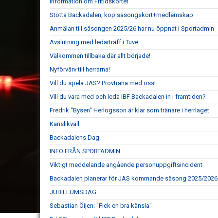
Information om Fritidskortet
Stötta Backadalen, köp säsongskort+medlemskap
Anmälan till säsongen 2025/26 har nu öppnat i Sportadmin
Avslutning med ledarträff i Tuve
Välkommen tillbaka där allt började!
Nyförvärv till herrarna!
Vill du spela JAS? Provträna med oss!
Vill du vara med och leda IBF Backadalen in i framtiden?
Fredrik "Bysen" Herlogsson är klar som tränare i herrlaget
Kanslikväll
Backadalens Dag
INFO FRÅN SPORTADMIN
Viktigt meddelande angående personuppgiftsincident
Backadalen planerar för JAS kommande säsong 2025/2026
JUBILEUMSDAG
Sebastian Öijen: "Fick en bra känsla"