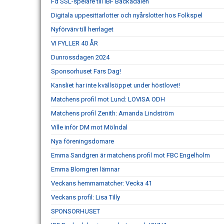
Fd SSL-spelare till IBF Backadalen
Digitala uppesittarlotter och nyårslotter hos Folkspel
Nyförvärv till herrlaget
VI FYLLER 40 ÅR
Dunrossdagen 2024
Sponsorhuset Fars Dag!
Kansliet har inte kvällsöppet under höstlovet!
Matchens profil mot Lund: LOVISA ODH
Matchens profil Zenith: Amanda Lindström
Ville inför DM mot Mölndal
Nya föreningsdomare
Emma Sandgren är matchens profil mot FBC Engelholm
Emma Blomgren lämnar
Veckans hemmamatcher: Vecka 41
Veckans profil: Lisa Tilly
SPONSORHUSET