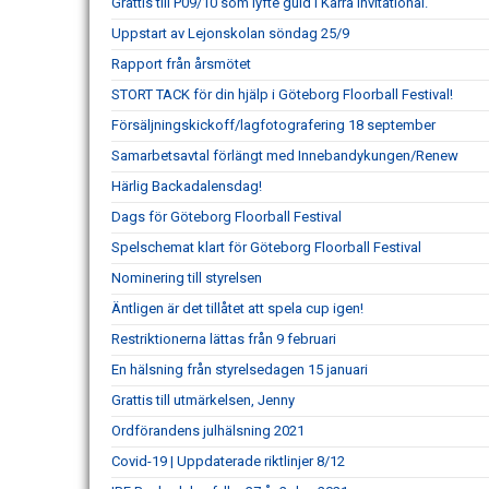
Grattis till P09/10 som lyfte guld i Kärra Invitational.
Uppstart av Lejonskolan söndag 25/9
Rapport från årsmötet
STORT TACK för din hjälp i Göteborg Floorball Festival!
Försäljningskickoff/lagfotografering 18 september
Samarbetsavtal förlängt med Innebandykungen/Renew
Härlig Backadalensdag!
Dags för Göteborg Floorball Festival
Spelschemat klart för Göteborg Floorball Festival
Nominering till styrelsen
Äntligen är det tillåtet att spela cup igen!
Restriktionerna lättas från 9 februari
En hälsning från styrelsedagen 15 januari
Grattis till utmärkelsen, Jenny
Ordförandens julhälsning 2021
Covid-19 | Uppdaterade riktlinjer 8/12