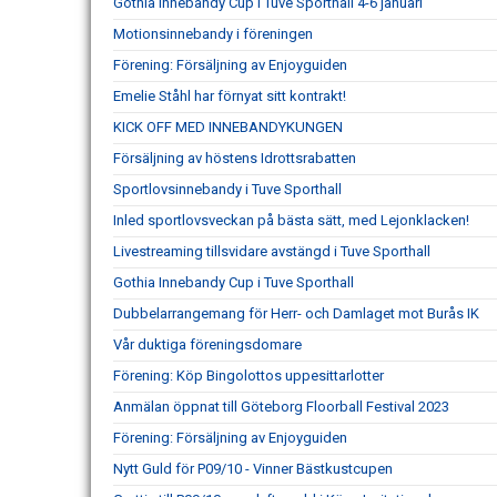
Gothia Innebandy Cup i Tuve Sporthall 4-6 januari
Motionsinnebandy i föreningen
Förening: Försäljning av Enjoyguiden
Emelie Ståhl har förnyat sitt kontrakt!
KICK OFF MED INNEBANDYKUNGEN
Försäljning av höstens Idrottsrabatten
Sportlovsinnebandy i Tuve Sporthall
Inled sportlovsveckan på bästa sätt, med Lejonklacken!
Livestreaming tillsvidare avstängd i Tuve Sporthall
Gothia Innebandy Cup i Tuve Sporthall
Dubbelarrangemang för Herr- och Damlaget mot Burås IK
Vår duktiga föreningsdomare
Förening: Köp Bingolottos uppesittarlotter
Anmälan öppnat till Göteborg Floorball Festival 2023
Förening: Försäljning av Enjoyguiden
Nytt Guld för P09/10 - Vinner Bästkustcupen