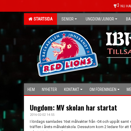
NU HA
STARTSIDA
SENIOR
UNGDOM/JUNIOR
BA
HEM
NYHETER
KONTAKT
OM FÖRENINGEN
ME
Ungdom: MV skolan har startat
2016-02-02 14:55
I lördags samlades 16st målvakter från -04 och uppåt samt 4
träffen i årets målvaktskola. Dessutom kom 2 ledare för att 