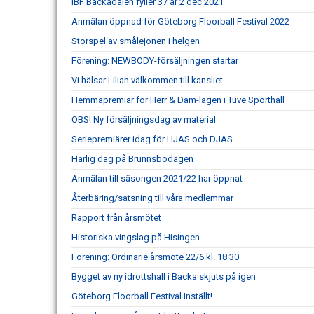
IBF Backadalen fyller 37 år 2 dec 2021
Anmälan öppnad för Göteborg Floorball Festival 2022
Storspel av smålejonen i helgen
Förening: NEWBODY-försäljningen startar
Vi hälsar Lilian välkommen till kansliet
Hemmapremiär för Herr & Dam-lagen i Tuve Sporthall
OBS! Ny försäljningsdag av material
Seriepremiärer idag för HJAS och DJAS
Härlig dag på Brunnsbodagen
Anmälan till säsongen 2021/22 har öppnat
Återbäring/satsning till våra medlemmar
Rapport från årsmötet
Historiska vingslag på Hisingen
Förening: Ordinarie årsmöte 22/6 kl. 18:30
Bygget av ny idrottshall i Backa skjuts på igen
Göteborg Floorball Festival Inställt!