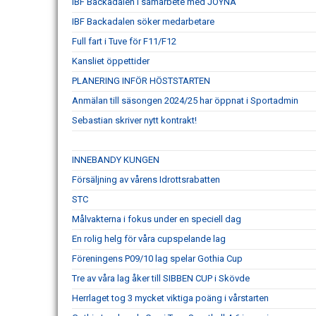
IBF Backadalen i samarbete med JOYNA
IBF Backadalen söker medarbetare
Full fart i Tuve för F11/F12
Kansliet öppettider
PLANERING INFÖR HÖSTSTARTEN
Anmälan till säsongen 2024/25 har öppnat i Sportadmin
Sebastian skriver nytt kontrakt!
INNEBANDY KUNGEN
Försäljning av vårens Idrottsrabatten
STC
Målvakterna i fokus under en speciell dag
En rolig helg för våra cupspelande lag
Föreningens P09/10 lag spelar Gothia Cup
Tre av våra lag åker till SIBBEN CUP i Skövde
Herrlaget tog 3 mycket viktiga poäng i vårstarten