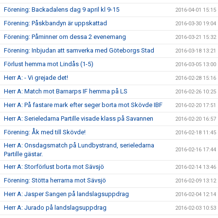
Förening: Backadalens dag 9 april kl 9-15
2016-04-01 15:15
Förening: Påskbandyn är uppskattad
2016-03-30 19:04
Förening: Påminner om dessa 2 evenemang
2016-03-21 15:32
Förening: Inbjudan att samverka med Göteborgs Stad
2016-03-18 13:21
Förlust hemma mot Lindås (1-5)
2016-03-05 13:00
Herr A: - Vi grejade det!
2016-02-28 15:16
Herr A: Match mot Barnarps IF hemma på LS
2016-02-26 10:25
Herr A: På fastare mark efter seger borta mot Skövde IBF
2016-02-20 17:51
Herr A: Serieledarna Partille visade klass på Savannen
2016-02-20 16:57
Förening: Åk med till Skövde!
2016-02-18 11:45
Herr A: Onsdagsmatch på Lundbystrand, serieledarna
2016-02-16 17:44
Partille gästar.
Herr A: Storförlust borta mot Sävsjö
2016-02-14 13:46
Förening: Stötta herrarna mot Sävsjö
2016-02-09 13:12
Herr A: Jasper Sangen på landslagsuppdrag
2016-02-04 12:14
Herr A: Jurado på landslagsuppdrag
2016-02-03 10:53