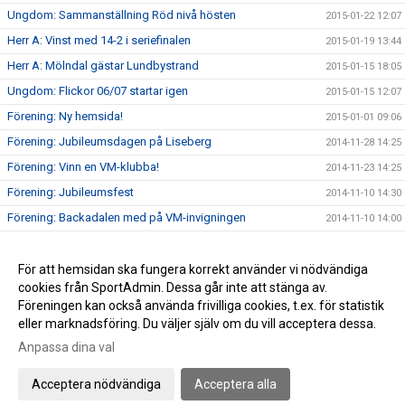
Ungdom: Sammanställning Röd nivå hösten
2015-01-22 12:07
Herr A: Vinst med 14-2 i seriefinalen
2015-01-19 13:44
Herr A: Mölndal gästar Lundbystrand
2015-01-15 18:05
Ungdom: Flickor 06/07 startar igen
2015-01-15 12:07
Förening: Ny hemsida!
2015-01-01 09:06
Förening: Jubileumsdagen på Liseberg
2014-11-28 14:25
Förening: Vinn en VM-klubba!
2014-11-23 14:25
Förening: Jubileumsfest
2014-11-10 14:30
Förening: Backadalen med på VM-invigningen
2014-11-10 14:00
Förening: Försäljning av Newbody
2014-10-25 14:35
Förening: Enjoyguiden snart här!
För att hemsidan ska fungera korrekt använder vi nödvändiga
2014-10-22 14:37
cookies från SportAdmin. Dessa går inte att stänga av.
Förening: Bli medlem
2014-10-17 14:38
Föreningen kan också använda frivilliga cookies, t.ex. för statistik
eller marknadsföring. Du väljer själv om du vill acceptera dessa.
Anpassa dina val
Cookie-inställningar
Gå till Webbversion
Acceptera nödvändiga
Acceptera alla