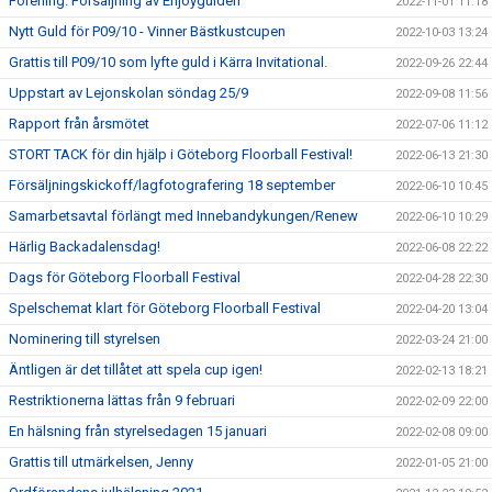
Förening: Försäljning av Enjoyguiden
2022-11-01 11:18
Nytt Guld för P09/10 - Vinner Bästkustcupen
2022-10-03 13:24
Grattis till P09/10 som lyfte guld i Kärra Invitational.
2022-09-26 22:44
Uppstart av Lejonskolan söndag 25/9
2022-09-08 11:56
Rapport från årsmötet
2022-07-06 11:12
STORT TACK för din hjälp i Göteborg Floorball Festival!
2022-06-13 21:30
Försäljningskickoff/lagfotografering 18 september
2022-06-10 10:45
Samarbetsavtal förlängt med Innebandykungen/Renew
2022-06-10 10:29
Härlig Backadalensdag!
2022-06-08 22:22
Dags för Göteborg Floorball Festival
2022-04-28 22:30
Spelschemat klart för Göteborg Floorball Festival
2022-04-20 13:04
Nominering till styrelsen
2022-03-24 21:00
Äntligen är det tillåtet att spela cup igen!
2022-02-13 18:21
Restriktionerna lättas från 9 februari
2022-02-09 22:00
En hälsning från styrelsedagen 15 januari
2022-02-08 09:00
Grattis till utmärkelsen, Jenny
2022-01-05 21:00