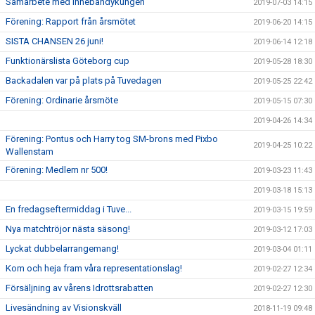
Samarbete med Innebandykungen
2019-07-03 14:15
Förening: Rapport från årsmötet
2019-06-20 14:15
SISTA CHANSEN 26 juni!
2019-06-14 12:18
Funktionärslista Göteborg cup
2019-05-28 18:30
Backadalen var på plats på Tuvedagen
2019-05-25 22:42
Förening: Ordinarie årsmöte
2019-05-15 07:30
2019-04-26 14:34
Förening: Pontus och Harry tog SM-brons med Pixbo
2019-04-25 10:22
Wallenstam
Förening: Medlem nr 500!
2019-03-23 11:43
2019-03-18 15:13
En fredagseftermiddag i Tuve...
2019-03-15 19:59
Nya matchtröjor nästa säsong!
2019-03-12 17:03
Lyckat dubbelarrangemang!
2019-03-04 01:11
Kom och heja fram våra representationslag!
2019-02-27 12:34
Försäljning av vårens Idrottsrabatten
2019-02-27 12:30
Livesändning av Visionskväll
2018-11-19 09:48