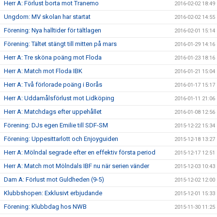
Herr A: Förlust borta mot Tranemo
2016-02-02 18:49
Ungdom: MV skolan har startat
2016-02-02 14:55
Förening: Nya halltider för tältlagen
2016-02-01 15:14
Förening: Tältet stängt till mitten på mars
2016-01-29 14:16
Herr A: Tre sköna poäng mot Floda
2016-01-23 18:16
Herr A: Match mot Floda IBK
2016-01-21 15:04
Herr A: Två förlorade poäng i Borås
2016-01-17 15:17
Herr A: Uddamålsförlust mot Lidköping
2016-01-11 21:06
Herr A: Matchdags efter uppehållet
2016-01-08 12:56
Förening: DJs egen Emilie till SDF-SM
2015-12-22 15:34
Förening: Uppesittarlott och Enjoyguiden
2015-12-18 13:27
Herr A: Mölndal segrade efter en effektiv första period
2015-12-17 12:51
Herr A: Match mot Mölndals IBF nu när serien vänder
2015-12-03 10:43
Dam A: Förlust mot Guldheden (9-5)
2015-12-02 12:00
Klubbshopen: Exklusivt erbjudande
2015-12-01 15:33
Förening: Klubbdag hos NWB
2015-11-30 11:25