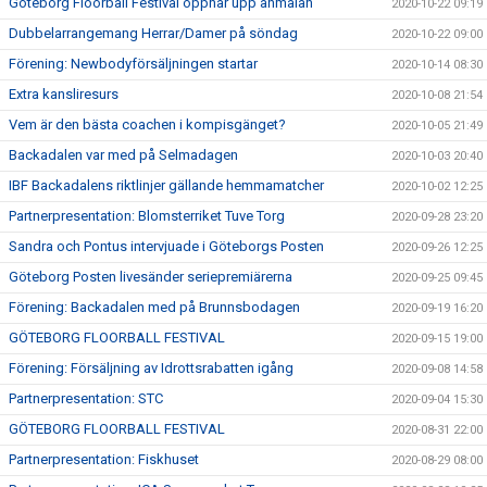
Göteborg Floorball Festival öppnar upp anmälan
2020-10-22 09:19
Dubbelarrangemang Herrar/Damer på söndag
2020-10-22 09:00
Förening: Newbodyförsäljningen startar
2020-10-14 08:30
Extra kansliresurs
2020-10-08 21:54
Vem är den bästa coachen i kompisgänget?
2020-10-05 21:49
Backadalen var med på Selmadagen
2020-10-03 20:40
IBF Backadalens riktlinjer gällande hemmamatcher
2020-10-02 12:25
Partnerpresentation: Blomsterriket Tuve Torg
2020-09-28 23:20
Sandra och Pontus intervjuade i Göteborgs Posten
2020-09-26 12:25
Göteborg Posten livesänder seriepremiärerna
2020-09-25 09:45
Förening: Backadalen med på Brunnsbodagen
2020-09-19 16:20
GÖTEBORG FLOORBALL FESTIVAL
2020-09-15 19:00
Förening: Försäljning av Idrottsrabatten igång
2020-09-08 14:58
Partnerpresentation: STC
2020-09-04 15:30
GÖTEBORG FLOORBALL FESTIVAL
2020-08-31 22:00
Partnerpresentation: Fiskhuset
2020-08-29 08:00