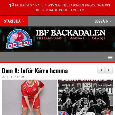
NU HAR VI ÖPPNAT UPP ANMÄLAN TILL SÄSONGEN 2026/27. GÅ IN OCH
REGISTRERA ER UNDER BLI MEDLEM
STARTSIDA
LOGGA IN
HEM
Dam A: Inför Kärra hemma
<
>
2015-11-17 17:00
NYHETER
KONTAKT
OM FÖRENINGEN
MEDLEMSINFO