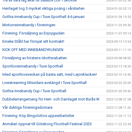
Tre av våra lag åker till SIBBEN CUP i Skövde
2024-01-05 02:36
Herrlaget tog 3 mycket viktiga poäng i vårstarten
2024-01-05 02:13
Gothia Innebandy Cup i Tuve Sporthall 4-6 januari
2024-01-04 19:33
Motionsinnebandy i föreningen
2023-11-23 09:30
Förening: Försäljning av Enjoyguiden
2023-11-07 09:14
Emelie Ståhl har förnyat sitt kontrakt!
2023-09-13 13:54
KICK OFF MED INNEBANDYKUNGEN
2023-09-11 11:10
Försäljning av höstens Idrottsrabatten
2023-09-08 08:00
Sportlovsinnebandy i Tuve Sporthall
2023-02-13 18:20
Inled sportlovsveckan på bästa sätt, med Lejonklacken!
2023-02-10 16:40
Livestreaming tillsvidare avstängd i Tuve Sporthall
2023-02-02 20:00
Gothia Innebandy Cup i Tuve Sporthall
2023-01-05 09:46
Dubbelarrangemang för Herr- och Damlaget mot Burås IK
2022-12-08 21:58
Vår duktiga föreningsdomare
2022-11-28 11:26
Förening: Köp Bingolottos uppesittarlotter
2022-11-24 11:12
Anmälan öppnat till Göteborg Floorball Festival 2023
2022-11-22 22:34