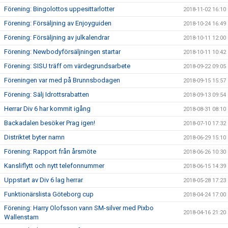
Förening: Bingolottos uppesittarlotter
2018-11-02 16:10
Förening: Försäljning av Enjoyguiden
2018-10-24 16:49
Förening: Försäljning av julkalendrar
2018-10-11 12:00
Förening: Newbodyförsäljningen startar
2018-10-11 10:42
Förening: SISU träff om värdegrundsarbete
2018-09-22 09:05
Föreningen var med på Brunnsbodagen
2018-09-15 15:57
Förening: Sälj Idrottsrabatten
2018-09-13 09:54
Herrar Div 6 har kommit igång
2018-08-31 08:10
Backadalen besöker Prag igen!
2018-07-10 17:32
Distriktet byter namn
2018-06-29 15:10
Förening: Rapport från årsmöte
2018-06-26 10:30
Kansliflytt och nytt telefonnummer
2018-06-15 14:39
Uppstart av Div 6 lag herrar
2018-05-28 17:23
Funktionärslista Göteborg cup
2018-04-24 17:00
Förening: Harry Olofsson vann SM-silver med Pixbo
2018-04-16 21:20
Wallenstam