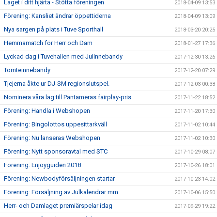
Laget i ditt hjärta - Stötta föreningen
2018-04-09 13:53
Förening: Kansliet ändrar öppettiderna
2018-04-09 13:09
Nya sargen på plats i Tuve Sporthall
2018-03-20 20:25
Hemmamatch för Herr och Dam
2018-01-27 17:36
Lyckad dag i Tuvehallen med Julinnebandy
2017-12-30 13:26
Tomteinnebandy
2017-12-20 07:29
Tjejerna åkte ur DJ-SM regionslutspel.
2017-12-03 00:38
Nominera våra lag till Pantameras fairplay-pris
2017-11-22 18:52
Förening: Handla i Webshopen
2017-11-20 17:30
Förening: Bingolottos uppesittarkväll
2017-11-02 10:44
Förening: Nu lanseras Webshopen
2017-11-02 10:30
Förening: Nytt sponsoravtal med STC
2017-10-29 08:07
Förening: Enjoyguiden 2018
2017-10-26 18:01
Förening: Newbodyförsäljningen startar
2017-10-23 14:02
Förening: Försäljning av Julkalendrar mm
2017-10-06 15:50
Herr- och Damlaget premiärspelar idag
2017-09-29 19:22