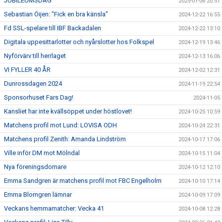
JUBILEUMSDAG
2025-01-06 20:51
Sebastian Öijen: "Fick en bra känsla"
2024-12-22 16:55
Fd SSL-spelare till IBF Backadalen
2024-12-22 13:10
Digitala uppesittarlotter och nyårslotter hos Folkspel
2024-12-19 13:46
Nyförvärv till herrlaget
2024-12-13 16:06
VI FYLLER 40 ÅR
2024-12-02 12:31
Dunrossdagen 2024
2024-11-19 22:54
Sponsorhuset Fars Dag!
2024-11-05
Kansliet har inte kvällsöppet under höstlovet!
2024-10-25 10:59
Matchens profil mot Lund: LOVISA ODH
2024-10-24 22:31
Matchens profil Zenith: Amanda Lindström
2024-10-17 17:06
Ville inför DM mot Mölndal
2024-10-15 11:04
Nya föreningsdomare
2024-10-12 12:10
Emma Sandgren är matchens profil mot FBC Engelholm
2024-10-10 17:14
Emma Blomgren lämnar
2024-10-09 17:09
Veckans hemmamatcher: Vecka 41
2024-10-08 12:28