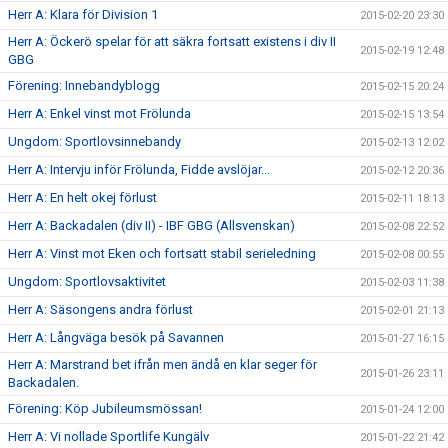
Herr A: Klara för Division 1
2015-02-20 23:30
Herr A: Öckerö spelar för att säkra fortsatt existens i div II
2015-02-19 12:48
GBG
Förening: Innebandyblogg
2015-02-15 20:24
Herr A: Enkel vinst mot Frölunda
2015-02-15 13:54
Ungdom: Sportlovsinnebandy
2015-02-13 12:02
Herr A: Intervju inför Frölunda, Fidde avslöjar...
2015-02-12 20:36
Herr A: En helt okej förlust
2015-02-11 18:13
Herr A: Backadalen (div II) - IBF GBG (Allsvenskan)
2015-02-08 22:52
Herr A: Vinst mot Eken och fortsatt stabil serieledning
2015-02-08 00:55
Ungdom: Sportlovsaktivitet
2015-02-03 11:38
Herr A: Säsongens andra förlust
2015-02-01 21:13
Herr A: Långväga besök på Savannen
2015-01-27 16:15
Herr A: Marstrand bet ifrån men ändå en klar seger för
2015-01-26 23:11
Backadalen.
Förening: Köp Jubileumsmössan!
2015-01-24 12:00
Herr A: Vi nollade Sportlife Kungälv
2015-01-22 21:42