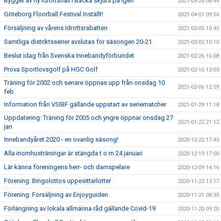
Bygget av ny idrottshall i Backa skjuts på igen
2021-05-26 08:44
Göteborg Floorball Festival Inställt!
2021-04-01 09:54
Försäljning av vårens Idrottsrabatten
2021-03-05 10:45
Samtliga distriktsserier avslutas för säsongen 20-21
2021-03-02 10:10
Beslut idag från Svenska Innebandyförbundet
2021-02-26 16:08
Prova Sportlovsgolf på HGC Golf
2021-02-10 13:03
Träning för 2002 och senare öppnas upp från onsdag 10
2021-02-06 12:59
feb
Information från VSIBF gällande uppstart av seriematcher
2021-01-29 11:18
Uppdatering: Träning för 2005 och yngre öppnar onsdag 27
2021-01-22 21:12
jan
Innebandyåret 2020 - en ovanlig säsong!
2020-12-22 17:45
Alla inomhusträningar är stängda t o m 24 januari
2020-12-19 17:00
Lär känna föreningens herr- och damspelare
2020-12-09 14:16
Förening: Bingolottos uppesittarlotter
2020-11-22 13:17
Förening: Försäljning av Enjoyguiden
2020-11-21 08:35
Förlängning av lokala allmänna råd gällande Covid-19
2020-11-20 09:20