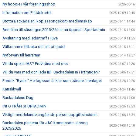
Ny hoodie i vår föreningsshop
2026-03-16
Information om Fritidskortet
2025-10-09 12:45
Stötta Backadalen, köp säsongskort+medlemskap
2025-09-11 14:44
Anmälan till säsongen 2025/26 har nu öppnat i Sportadmin
2025-07-15 16:05
Avslutning med ledarträff i Tuve
2025-06-19 11:55
Välkommen tillbaka där allt började!
2025-05-15 18:11
Nyförvärv till herrarna!
2025-05-14 12:57
Vill du spela JAS? Provträna med oss!
2025-05-07 19:36
Vill du vara med och leda IBF Backadalen in i framtiden?
2025-05-06 17:51
Fredrik "Bysen" Herlogsson är klar som tränare i herrlaget
2025-04-26 12:26
Kanslikväll
2025-04-24 11:46
Backadalens Dag
2025-04-23 17:00
INFO FRÅN SPORTADMIN
2025-02-26 19:33
Viktigt meddelande angående personuppgiftsincident
2025-02-06 18:34
Backadalen planerar för JAS kommande säsong
2025-01-08 12:10
2025/2026