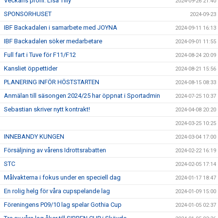
Veckans profil: Lisa Tilly
2024-09-26 21:40
SPONSORHUSET
2024-09-23
IBF Backadalen i samarbete med JOYNA
2024-09-11 16:13
IBF Backadalen söker medarbetare
2024-09-01 11:55
Full fart i Tuve för F11/F12
2024-08-24 20:09
Kansliet öppettider
2024-08-21 15:56
PLANERING INFÖR HÖSTSTARTEN
2024-08-15 08:33
Anmälan till säsongen 2024/25 har öppnat i Sportadmin
2024-07-25 10:37
Sebastian skriver nytt kontrakt!
2024-04-08 20:20
2024-03-25 10:25
INNEBANDY KUNGEN
2024-03-04 17:00
Försäljning av vårens Idrottsrabatten
2024-02-22 16:19
STC
2024-02-05 17:14
Målvakterna i fokus under en speciell dag
2024-01-17 18:47
En rolig helg för våra cupspelande lag
2024-01-09 15:00
Föreningens P09/10 lag spelar Gothia Cup
2024-01-05 02:37