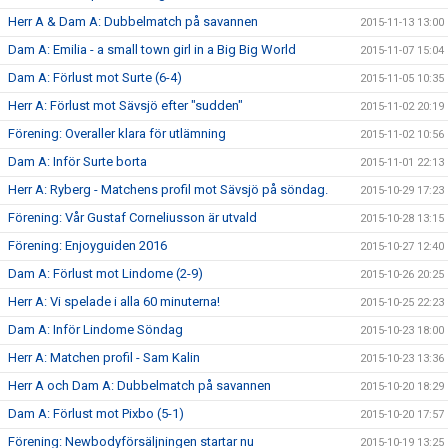
Herr A & Dam A: Dubbelmatch på savannen
2015-11-13 13:00
Dam A: Emilia - a small town girl in a Big Big World
2015-11-07 15:04
Dam A: Förlust mot Surte (6-4)
2015-11-05 10:35
Herr A: Förlust mot Sävsjö efter "sudden"
2015-11-02 20:19
Förening: Overaller klara för utlämning
2015-11-02 10:56
Dam A: Inför Surte borta
2015-11-01 22:13
Herr A: Ryberg - Matchens profil mot Sävsjö på söndag.
2015-10-29 17:23
Förening: Vår Gustaf Corneliusson är utvald
2015-10-28 13:15
Förening: Enjoyguiden 2016
2015-10-27 12:40
Dam A: Förlust mot Lindome (2-9)
2015-10-26 20:25
Herr A: Vi spelade i alla 60 minuterna!
2015-10-25 22:23
Dam A: Inför Lindome Söndag
2015-10-23 18:00
Herr A: Matchen profil - Sam Kalin
2015-10-23 13:36
Herr A och Dam A: Dubbelmatch på savannen
2015-10-20 18:29
Dam A: Förlust mot Pixbo (5-1)
2015-10-20 17:57
Förening: Newbodyförsäljningen startar nu
2015-10-19 13:25