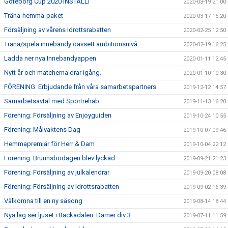
Göteborg Cup 2020 INSTÄLLT
2020-03-19 21:00
Träna-hemma-paket
2020-03-17 15:20
Försäljning av vårens Idrottsrabatten
2020-02-25 12:50
Träna/spela innebandy oavsett ambitionsnivå
2020-02-19 16:25
Ladda ner nya Innebandyappen
2020-01-11 12:45
Nytt år och matcherna drar igång.
2020-01-10 10:30
FÖRENING: Erbjudande från våra samarbetspartners
2019-12-12 14:57
Samarbetsavtal med Sportrehab
2019-11-13 16:20
Förening: Försäljning av Enjoyguiden
2019-10-24 10:55
Förening: Målvaktens Dag
2019-10-07 09:46
Hemmapremiär för Herr & Dam
2019-10-04 22:12
Förening: Brunnsbodagen blev lyckad
2019-09-21 21:23
Förening: Försäljning av julkalendrar
2019-09-20 08:08
Förening: Försäljning av Idrottsrabatten
2019-09-02 16:39
Välkomna till en ny säsong
2019-08-14 18:44
Nya lag ser ljuset i Backadalen: Damer div 3
2019-07-11 11:59