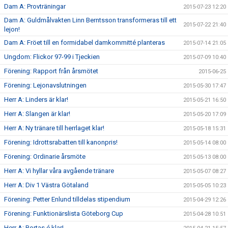
Dam A: Provträningar
2015-07-23 12:20
Dam A: Guldmålvakten Linn Berntsson transformeras till ett
2015-07-22 21:40
lejon!
Dam A: Fröet till en formidabel damkommitté planteras
2015-07-14 21:05
Ungdom: Flickor 97-99 i Tjeckien
2015-07-09 10:40
Förening: Rapport från årsmötet
2015-06-25
Förening: Lejonavslutningen
2015-05-30 17:47
Herr A: Linders är klar!
2015-05-21 16:50
Herr A: Slangen är klar!
2015-05-20 17:09
Herr A: Ny tränare till herrlaget klar!
2015-05-18 15:31
Förening: Idrottsrabatten till kanonpris!
2015-05-14 08:00
Förening: Ordinarie årsmöte
2015-05-13 08:00
Herr A: Vi hyllar våra avgående tränare
2015-05-07 08:27
Herr A: Div 1 Västra Götaland
2015-05-05 10:23
Förening: Petter Enlund tilldelas stipendium
2015-04-29 12:26
Förening: Funktionärslista Göteborg Cup
2015-04-28 10:51
Herr A: Bortas é klar!