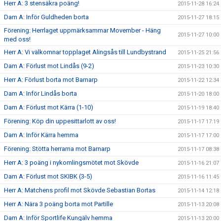
Herr A: 3 stensäkra poäng!
2015-11-28 16:24
Dam A: Inför Guldheden borta
2015-11-27 18:15
Förening: Herrlaget uppmärksammar Movember - Häng
2015-11-27 10:00
med oss!
Herr A: Vi välkomnar topplaget Alingsås till Lundbystrand
2015-11-25 21:56
Dam A: Förlust mot Lindås (9-2)
2015-11-23 10:30
Herr A: Förlust borta mot Barnarp
2015-11-22 12:34
Dam A: Inför Lindås borta
2015-11-20 18:00
Dam A: Förlust mot Kärra (1-10)
2015-11-19 18:40
Förening: Köp din uppesittarlott av oss!
2015-11-17 17:19
Dam A: Inför Kärra hemma
2015-11-17 17:00
Förening: Stötta herrarna mot Barnarp
2015-11-17 08:38
Herr A: 3 poäng i nykomlingsmötet mot Skövde
2015-11-16 21:07
Dam A: Förlust mot SKIBK (3-5)
2015-11-16 11:45
Herr A: Matchens profil mot Skövde Sebastian Bortas
2015-11-14 12:18
Herr A: Nära 3 poäng borta mot Partille
2015-11-13 20:08
Dam A: Inför Sportlife Kungälv hemma
2015-11-13 20:00