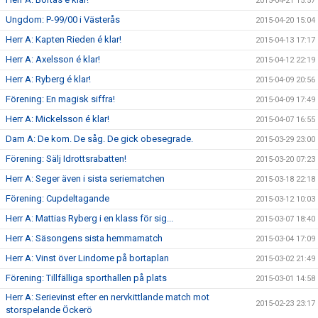
2015-04-21 15:57
Ungdom: P-99/00 i Västerås
2015-04-20 15:04
Herr A: Kapten Rieden é klar!
2015-04-13 17:17
Herr A: Axelsson é klar!
2015-04-12 22:19
Herr A: Ryberg é klar!
2015-04-09 20:56
Förening: En magisk siffra!
2015-04-09 17:49
Herr A: Mickelsson é klar!
2015-04-07 16:55
Dam A: De kom. De såg. De gick obesegrade.
2015-03-29 23:00
Förening: Sälj Idrottsrabatten!
2015-03-20 07:23
Herr A: Seger även i sista seriematchen
2015-03-18 22:18
Förening: Cupdeltagande
2015-03-12 10:03
Herr A: Mattias Ryberg i en klass för sig...
2015-03-07 18:40
Herr A: Säsongens sista hemmamatch
2015-03-04 17:09
Herr A: Vinst över Lindome på bortaplan
2015-03-02 21:49
Förening: Tillfälliga sporthallen på plats
2015-03-01 14:58
Herr A: Serievinst efter en nervkittlande match mot
2015-02-23 23:17
storspelande Öckerö