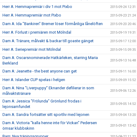
Herr A: Hemmapremiär i div 1 mot Pixbo
2015-09-24 12:31
Herr A: Hemmapremiär mot Pixbo
2015-09-23 21:24
Dam A: Ida ”Bankiren” Bremer löser förmånliga lånelöften
2015-09-20 20:46
Herr A: Förlust i premiären mot Mölndal
2015-09-19 19:31
Dam A: Tränare, målvakt & backar till goaste gänget
2015-09-17 12:00
Herr A: Seriepremiär mot Mölndal
2015-09-15 09:35
Dam A: Oscarsnominerade Hatkärleken, starring Maria
2015-09-13 16:48
Berkland
Dam A: Jeanette - the best anyone can get
2015-09-11 16:00
Herr A: Islander CUP spelas i helgen
2015-09-09 15:52
Dam A: Nina "Liverpuppy" Eknander defilierar in som
2015-09-06 12:26
målvaktstränare
Dam A: Jessica "Frölunda" Grönlund frodas i
2015-09-05 14:52
lejonsamfundet
Dam A: Sandra fortsätter sitt sportliv med lejonen
2015-09-04 13:20
Dam A: Victoria "kalla henne inte för Vickan" Pedersen
2015-09-01 13:42
ömsar klubbskinn
Barn: Nya träningsgrupper
2015-08-22 11:22