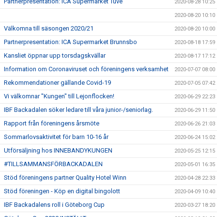
Partnerpresentation: ICA Supermarket Tuve
2020-08-28 10:25
2020-08-20 10:10
Välkomna till säsongen 2020/21
2020-08-20 10:00
Partnerpresentation: ICA Supermarket Brunnsbo
2020-08-18 17:59
Kansliet öppnar upp torsdagskvällar
2020-08-17 17:12
Information om Coronaviruset och föreningens verksamhet
2020-07-07 08:00
Rekommendationer gällande Covid-19
2020-07-05 07:42
Vi välkomnar "Kungen" till Lejonflocken!
2020-06-29 22:23
IBF Backadalen söker ledare till våra junior-/seniorlag.
2020-06-29 11:50
Rapport från föreningens årsmöte
2020-06-26 21:03
Sommarlovsaktivitet för barn 10-16 år
2020-06-24 15:02
Utförsäljning hos INNEBANDYKUNGEN
2020-05-25 12:15
#TILLSAMMANSFÖRBACKADALEN
2020-05-01 16:35
Stöd föreningens partner Quality Hotel Winn
2020-04-28 22:33
Stöd föreningen - Köp en digital bingolott
2020-04-09 10:40
IBF Backadalens roll i Göteborg Cup
2020-03-27 18:20