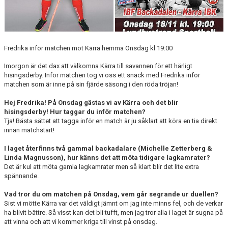
KALENDER
MATCHER
Fredrika inför matchen mot Kärra hemma Onsdag kl 19:00
DOKUMENT
Imorgon är det dax att välkomna Kärra till savannen för ett härligt
hisingsderby. Inför matchen tog vi oss ett snack med Fredrika inför
matchen som är inne på sin fjärde säsong i den röda tröjan!
KLUBBSHOPEN
Hej Fredrika! På Onsdag gästas vi av Kärra och det blir
BILDGALLERI
hisingsderby! Hur taggar du inför matchen?
Tja! Bästa sättet att tagga inför en match är ju såklart att köra en tia direkt
innan matchstart!
I laget återfinns två gammal backadalare (Michelle Zetterberg &
Linda Magnusson), hur känns det att möta tidigare lagkamrater?
Det är kul att möta gamla lagkamrater men så klart blir det lite extra
spännande.
Vad tror du om matchen på Onsdag, vem går segrande ur duellen?
Sist vi mötte Kärra var det väldigt jämnt om jag inte minns fel, och de verkar
ha blivit bättre. Så visst kan det bli tufft, men jag tror alla i laget är sugna på
att vinna och att vi kommer kriga till vinst på onsdag.