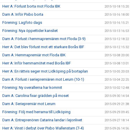
Herr A: Förlust borta mot Floda IBK
2015-10-18 15:20
Dam A: Inför Pixbo borta
2015-10-16 18:00
Förening: Lagfoto dags
2015-10-16 15:21
Förening: Nya öppettider kansliet
2015-10-13 16:53
Dam A: Förlust i hemmapremiären mot Floda (3-9)
2015-10-12 18:22
Herr A: Det blev förlust mot ett starkare Borås IBF
2015-10-12 15:32
Dam A: Hemmapremiär mot Floda IBK
2015-10-08 20:00
Herr A: Inför hemmamötet med Borås IBF
2015-10-08 13:01
Herr A: En rättvis seger mot Lidköping på bortaplan
2015-10-05 20:03
Dam A: Förlust i seriepremiären mot Lerum (10-1)
2015-10-04 22:25
Förening: Ny overallerna har kommit
2015-10-02 12:48
Dam A: Carolina fixar grädden på moset
2015-09-30 14:54
Dam A: Seriepremiär mot Lerum
2015-09-29 21:38
Förening: Följ med herrarna till Lidköping
2015-09-29 09:45
Dam A: Entreprenören Catarina landar i lejonlivet
2015-09-27 18:14
Herr A: Vinst i derbyt över Pixbo Wallenstam (7-4)
2015-09-26 14:56