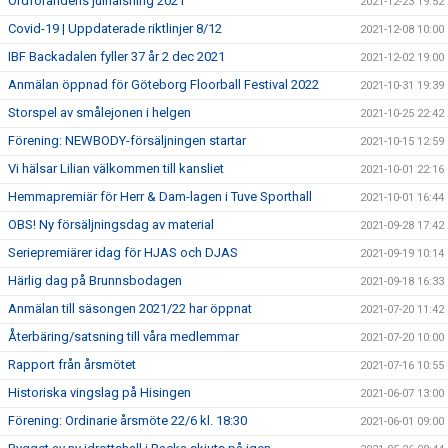
Ordförandens julhälsning 2021
2021-12-23 19:52
Covid-19 | Uppdaterade riktlinjer 8/12
2021-12-08 10:00
IBF Backadalen fyller 37 år 2 dec 2021
2021-12-02 19:00
Anmälan öppnad för Göteborg Floorball Festival 2022
2021-10-31 19:39
Storspel av smålejonen i helgen
2021-10-25 22:42
Förening: NEWBODY-försäljningen startar
2021-10-15 12:59
Vi hälsar Lilian välkommen till kansliet
2021-10-01 22:16
Hemmapremiär för Herr & Dam-lagen i Tuve Sporthall
2021-10-01 16:44
OBS! Ny försäljningsdag av material
2021-09-28 17:42
Seriepremiärer idag för HJAS och DJAS
2021-09-19 10:14
Härlig dag på Brunnsbodagen
2021-09-18 16:33
Anmälan till säsongen 2021/22 har öppnat
2021-07-20 11:42
Återbäring/satsning till våra medlemmar
2021-07-20 10:00
Rapport från årsmötet
2021-07-16 10:55
Historiska vingslag på Hisingen
2021-06-07 13:00
Förening: Ordinarie årsmöte 22/6 kl. 18:30
2021-06-01 09:00