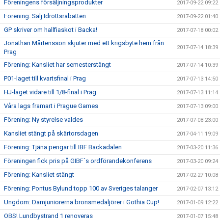
Föreningens försäljningsprodukter
2017-09-22 09:22
Förening: Sälj Idrottsrabatten
2017-09-22 01:40
GP skriver om hallfiaskot i Backa!
2017-07-18 00:02
Jonathan Mårtensson skjuter med ett krigsbyte hem från
2017-07-14 18:39
Prag
Förening: Kansliet har semesterstängt
2017-07-14 10:39
P01-laget till kvartsfinal i Prag
2017-07-13 14:50
HJ-laget vidare till 1/8-final i Prag
2017-07-13 11:14
Våra lags framart i Prague Games
2017-07-13 09:00
Förening: Ny styrelse valdes
2017-07-08 23:00
Kansliet stängt på skärtorsdagen
2017-04-11 19:09
Förening: Tjäna pengar till IBF Backadalen
2017-03-20 11:36
Föreningen fick pris på GIBF´s ordförandekonferens
2017-03-20 09:24
Förening: Kansliet stängt
2017-02-27 10:08
Förening: Pontus Bylund topp 100 av Sveriges talanger
2017-02-07 13:12
Ungdom: Damjuniorerna bronsmedaljörer i Gothia Cup!
2017-01-09 12:22
OBS! Lundbystrand 1 renoveras
2017-01-07 15:48