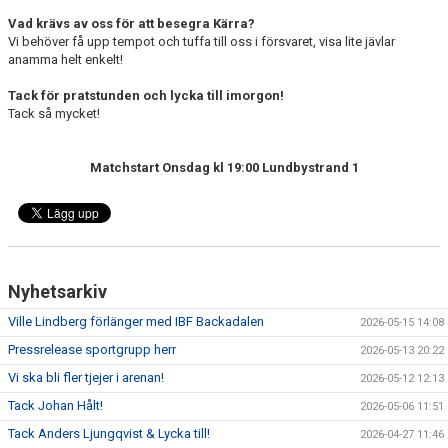
Vad krävs av oss för att besegra Kärra?
Vi behöver få upp tempot och tuffa till oss i försvaret, visa lite jävlar
anamma helt enkelt!
Tack för pratstunden och lycka till imorgon!
Tack så mycket!
Matchstart Onsdag kl 19:00 Lundbystrand 1
Nyhetsarkiv
Ville Lindberg förlänger med IBF Backadalen
2026-05-15 14:08
Pressrelease sportgrupp herr
2026-05-13 20:22
Vi ska bli fler tjejer i arenan!
2026-05-12 12:13
Tack Johan Hålt!
2026-05-06 11:51
Tack Anders Ljungqvist & Lycka till!
2026-04-27 11:46