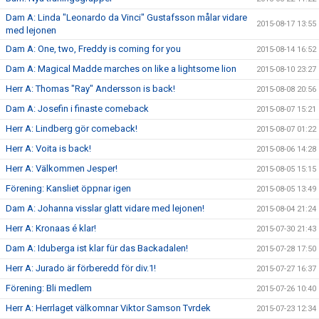
Dam A: Linda "Leonardo da Vinci" Gustafsson målar vidare
2015-08-17 13:55
med lejonen
Dam A: One, two, Freddy is coming for you
2015-08-14 16:52
Dam A: Magical Madde marches on like a lightsome lion
2015-08-10 23:27
Herr A: Thomas "Ray" Andersson is back!
2015-08-08 20:56
Dam A: Josefin i finaste comeback
2015-08-07 15:21
Herr A: Lindberg gör comeback!
2015-08-07 01:22
Herr A: Voita is back!
2015-08-06 14:28
Herr A: Välkommen Jesper!
2015-08-05 15:15
Förening: Kansliet öppnar igen
2015-08-05 13:49
Dam A: Johanna visslar glatt vidare med lejonen!
2015-08-04 21:24
Herr A: Kronaas é klar!
2015-07-30 21:43
Dam A: Iduberga ist klar für das Backadalen!
2015-07-28 17:50
Herr A: Jurado är förberedd för div.1!
2015-07-27 16:37
Förening: Bli medlem
2015-07-26 10:40
Herr A: Herrlaget välkomnar Viktor Samson Tvrdek
2015-07-23 12:34