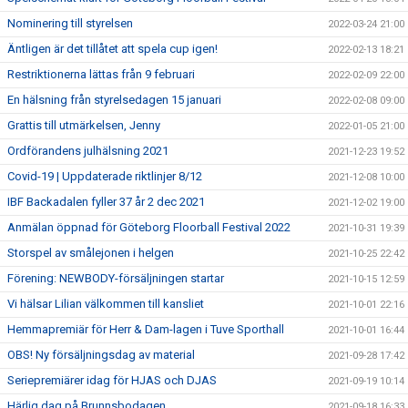
Nominering till styrelsen
2022-03-24 21:00
Äntligen är det tillåtet att spela cup igen!
2022-02-13 18:21
Restriktionerna lättas från 9 februari
2022-02-09 22:00
En hälsning från styrelsedagen 15 januari
2022-02-08 09:00
Grattis till utmärkelsen, Jenny
2022-01-05 21:00
Ordförandens julhälsning 2021
2021-12-23 19:52
Covid-19 | Uppdaterade riktlinjer 8/12
2021-12-08 10:00
IBF Backadalen fyller 37 år 2 dec 2021
2021-12-02 19:00
Anmälan öppnad för Göteborg Floorball Festival 2022
2021-10-31 19:39
Storspel av smålejonen i helgen
2021-10-25 22:42
Förening: NEWBODY-försäljningen startar
2021-10-15 12:59
Vi hälsar Lilian välkommen till kansliet
2021-10-01 22:16
Hemmapremiär för Herr & Dam-lagen i Tuve Sporthall
2021-10-01 16:44
OBS! Ny försäljningsdag av material
2021-09-28 17:42
Seriepremiärer idag för HJAS och DJAS
2021-09-19 10:14
Härlig dag på Brunnsbodagen
2021-09-18 16:33