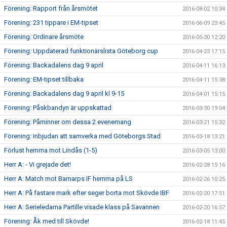
Förening: Rapport från årsmötet
2016-08-02 10:34
Förening: 231 tippare i EM-tipset
2016-06-09 23:45
Förening: Ordinare årsmöte
2016-05-30 12:20
Förening: Uppdaterad funktionärslista Göteborg cup
2016-04-23 17:15
Förening: Backadalens dag 9 april
2016-04-11 16:13
Förening: EM-tipset tillbaka
2016-04-11 15:38
Förening: Backadalens dag 9 april kl 9-15
2016-04-01 15:15
Förening: Påskbandyn är uppskattad
2016-03-30 19:04
Förening: Påminner om dessa 2 evenemang
2016-03-21 15:32
Förening: Inbjudan att samverka med Göteborgs Stad
2016-03-18 13:21
Förlust hemma mot Lindås (1-5)
2016-03-05 13:00
Herr A: - Vi grejade det!
2016-02-28 15:16
Herr A: Match mot Barnarps IF hemma på LS
2016-02-26 10:25
Herr A: På fastare mark efter seger borta mot Skövde IBF
2016-02-20 17:51
Herr A: Serieledarna Partille visade klass på Savannen
2016-02-20 16:57
Förening: Åk med till Skövde!
2016-02-18 11:45