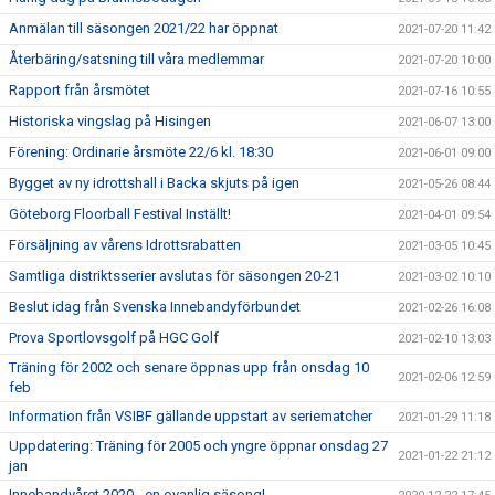
Anmälan till säsongen 2021/22 har öppnat
2021-07-20 11:42
Återbäring/satsning till våra medlemmar
2021-07-20 10:00
Rapport från årsmötet
2021-07-16 10:55
Historiska vingslag på Hisingen
2021-06-07 13:00
Förening: Ordinarie årsmöte 22/6 kl. 18:30
2021-06-01 09:00
Bygget av ny idrottshall i Backa skjuts på igen
2021-05-26 08:44
Göteborg Floorball Festival Inställt!
2021-04-01 09:54
Försäljning av vårens Idrottsrabatten
2021-03-05 10:45
Samtliga distriktsserier avslutas för säsongen 20-21
2021-03-02 10:10
Beslut idag från Svenska Innebandyförbundet
2021-02-26 16:08
Prova Sportlovsgolf på HGC Golf
2021-02-10 13:03
Träning för 2002 och senare öppnas upp från onsdag 10
2021-02-06 12:59
feb
Information från VSIBF gällande uppstart av seriematcher
2021-01-29 11:18
Uppdatering: Träning för 2005 och yngre öppnar onsdag 27
2021-01-22 21:12
jan
Innebandyåret 2020 - en ovanlig säsong!