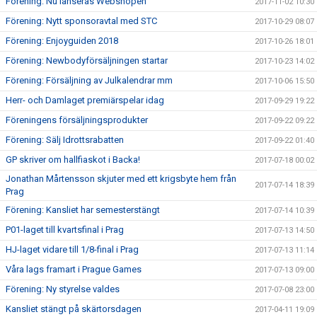
Förening: Nu lanseras Webshopen
2017-11-02 10:30
Förening: Nytt sponsoravtal med STC
2017-10-29 08:07
Förening: Enjoyguiden 2018
2017-10-26 18:01
Förening: Newbodyförsäljningen startar
2017-10-23 14:02
Förening: Försäljning av Julkalendrar mm
2017-10-06 15:50
Herr- och Damlaget premiärspelar idag
2017-09-29 19:22
Föreningens försäljningsprodukter
2017-09-22 09:22
Förening: Sälj Idrottsrabatten
2017-09-22 01:40
GP skriver om hallfiaskot i Backa!
2017-07-18 00:02
Jonathan Mårtensson skjuter med ett krigsbyte hem från
2017-07-14 18:39
Prag
Förening: Kansliet har semesterstängt
2017-07-14 10:39
P01-laget till kvartsfinal i Prag
2017-07-13 14:50
HJ-laget vidare till 1/8-final i Prag
2017-07-13 11:14
Våra lags framart i Prague Games
2017-07-13 09:00
Förening: Ny styrelse valdes
2017-07-08 23:00
Kansliet stängt på skärtorsdagen
2017-04-11 19:09