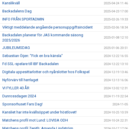
Kanslikväll
2025-04-24 11:46
Backadalens Dag
2025-04-23 17:00
INFO FRÅN SPORTADMIN
2025-02-26 19:33
Viktigt meddelande angående personuppgiftsincident
2025-02-06 18:34
Backadalen planerar för JAS kommande säsong
2025-01-08 12:10
2025/2026
JUBILEUMSDAG
2025-01-06 20:51
Sebastian Öijen: "Fick en bra känsla"
2024-12-22 16:55
Fd SSL-spelare till IBF Backadalen
2024-12-22 13:10
Digitala uppesittarlotter och nyårslotter hos Folkspel
2024-12-19 13:46
Nyförvärv till herrlaget
2024-12-13 16:06
VI FYLLER 40 ÅR
2024-12-02 12:31
Dunrossdagen 2024
2024-11-19 22:54
Sponsorhuset Fars Dag!
2024-11-05
Kansliet har inte kvällsöppet under höstlovet!
2024-10-25 10:59
Matchens profil mot Lund: LOVISA ODH
2024-10-24 22:31
Matchens profil Zenith: Amanda Lindström
2024-10-17 17:06