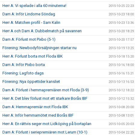
Herr A: Vi spelade i alla 60 minuterna!
2015-10-25 22:23
Dam A: Inför Lindome Söndag
2015-10-23 18:00
Herr A: Matchen profil - Sam Kalin
2015-10-23 13:36
Herr A och Dam A: Dubbelmatch på savannen
2015-10-20 18:29
Dam A: Förlust mot Pixbo (5-1)
2015-10-20 17:57
Förening: Newbodyförsäljningen startar nu
2015-10-19 13:25
Herr A: Förlust borta mot Floda IBK
2015-10-18 15:20
Dam A: Inför Pixbo borta
2015-10-16 18:00
Förening: Lagfoto dags
2015-10-16 15:21
Förening: Nya öppettider kansliet
2015-10-13 16:53
Dam A: Förlust i hemmapremiären mot Floda (3-9)
2015-10-12 18:22
Herr A: Det blev förlust mot ett starkare Borås IBF
2015-10-12 15:32
Dam A: Hemmapremiär mot Floda IBK
2015-10-08 20:00
Herr A: Inför hemmamötet med Borås IBF
2015-10-08 13:01
Herr A: En rättvis seger mot Lidköping på bortaplan
2015-10-05 20:03
Dam A: Förlust i seriepremiären mot Lerum (10-1)
2015-10-04 22:25