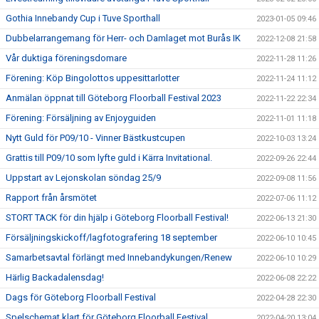
Gothia Innebandy Cup i Tuve Sporthall
2023-01-05 09:46
Dubbelarrangemang för Herr- och Damlaget mot Burås IK
2022-12-08 21:58
Vår duktiga föreningsdomare
2022-11-28 11:26
Förening: Köp Bingolottos uppesittarlotter
2022-11-24 11:12
Anmälan öppnat till Göteborg Floorball Festival 2023
2022-11-22 22:34
Förening: Försäljning av Enjoyguiden
2022-11-01 11:18
Nytt Guld för P09/10 - Vinner Bästkustcupen
2022-10-03 13:24
Grattis till P09/10 som lyfte guld i Kärra Invitational.
2022-09-26 22:44
Uppstart av Lejonskolan söndag 25/9
2022-09-08 11:56
Rapport från årsmötet
2022-07-06 11:12
STORT TACK för din hjälp i Göteborg Floorball Festival!
2022-06-13 21:30
Försäljningskickoff/lagfotografering 18 september
2022-06-10 10:45
Samarbetsavtal förlängt med Innebandykungen/Renew
2022-06-10 10:29
Härlig Backadalensdag!
2022-06-08 22:22
Dags för Göteborg Floorball Festival
2022-04-28 22:30
Spelschemat klart för Göteborg Floorball Festival
2022-04-20 13:04