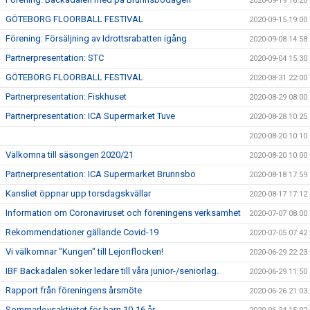
2020-09-19 16:20
GÖTEBORG FLOORBALL FESTIVAL
2020-09-15 19:00
Förening: Försäljning av Idrottsrabatten igång
2020-09-08 14:58
Partnerpresentation: STC
2020-09-04 15:30
GÖTEBORG FLOORBALL FESTIVAL
2020-08-31 22:00
Partnerpresentation: Fiskhuset
2020-08-29 08:00
Partnerpresentation: ICA Supermarket Tuve
2020-08-28 10:25
2020-08-20 10:10
Välkomna till säsongen 2020/21
2020-08-20 10:00
Partnerpresentation: ICA Supermarket Brunnsbo
2020-08-18 17:59
Kansliet öppnar upp torsdagskvällar
2020-08-17 17:12
Information om Coronaviruset och föreningens verksamhet
2020-07-07 08:00
Rekommendationer gällande Covid-19
2020-07-05 07:42
Vi välkomnar "Kungen" till Lejonflocken!
2020-06-29 22:23
IBF Backadalen söker ledare till våra junior-/seniorlag.
2020-06-29 11:50
Rapport från föreningens årsmöte
2020-06-26 21:03
Sommarlovsaktivitet för barn 10-16 år