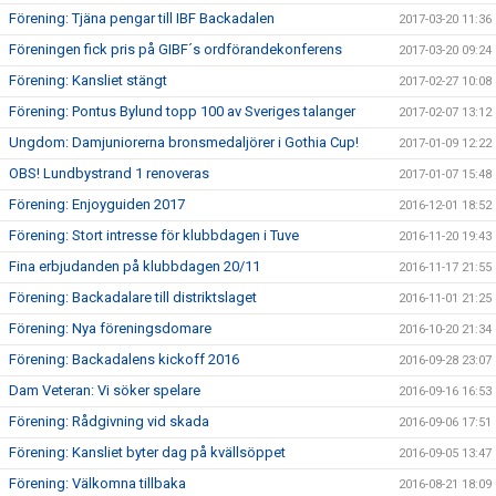
Förening: Tjäna pengar till IBF Backadalen
2017-03-20 11:36
Föreningen fick pris på GIBF´s ordförandekonferens
2017-03-20 09:24
Förening: Kansliet stängt
2017-02-27 10:08
Förening: Pontus Bylund topp 100 av Sveriges talanger
2017-02-07 13:12
Ungdom: Damjuniorerna bronsmedaljörer i Gothia Cup!
2017-01-09 12:22
OBS! Lundbystrand 1 renoveras
2017-01-07 15:48
Förening: Enjoyguiden 2017
2016-12-01 18:52
Förening: Stort intresse för klubbdagen i Tuve
2016-11-20 19:43
Fina erbjudanden på klubbdagen 20/11
2016-11-17 21:55
Förening: Backadalare till distriktslaget
2016-11-01 21:25
Förening: Nya föreningsdomare
2016-10-20 21:34
Förening: Backadalens kickoff 2016
2016-09-28 23:07
Dam Veteran: Vi söker spelare
2016-09-16 16:53
Förening: Rådgivning vid skada
2016-09-06 17:51
Förening: Kansliet byter dag på kvällsöppet
2016-09-05 13:47
Förening: Välkomna tillbaka
2016-08-21 18:09