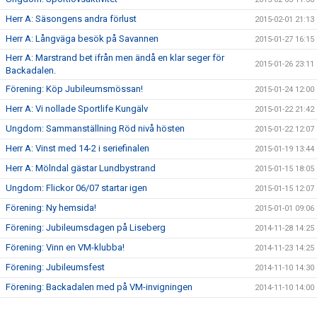
Herr A: Säsongens andra förlust
2015-02-01 21:13
Herr A: Långväga besök på Savannen
2015-01-27 16:15
Herr A: Marstrand bet ifrån men ändå en klar seger för
2015-01-26 23:11
Backadalen.
Förening: Köp Jubileumsmössan!
2015-01-24 12:00
Herr A: Vi nollade Sportlife Kungälv
2015-01-22 21:42
Ungdom: Sammanställning Röd nivå hösten
2015-01-22 12:07
Herr A: Vinst med 14-2 i seriefinalen
2015-01-19 13:44
Herr A: Mölndal gästar Lundbystrand
2015-01-15 18:05
Ungdom: Flickor 06/07 startar igen
2015-01-15 12:07
Förening: Ny hemsida!
2015-01-01 09:06
Förening: Jubileumsdagen på Liseberg
2014-11-28 14:25
Förening: Vinn en VM-klubba!
2014-11-23 14:25
Förening: Jubileumsfest
2014-11-10 14:30
Förening: Backadalen med på VM-invigningen
2014-11-10 14:00
Förening: Försäljning av Newbody
2014-10-25 14:35