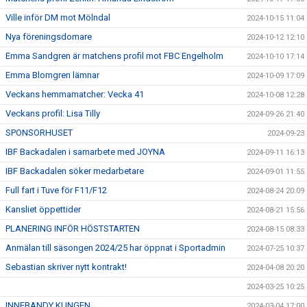
Ville inför DM mot Mölndal
2024-10-15 11:04
Nya föreningsdomare
2024-10-12 12:10
Emma Sandgren är matchens profil mot FBC Engelholm
2024-10-10 17:14
Emma Blomgren lämnar
2024-10-09 17:09
Veckans hemmamatcher: Vecka 41
2024-10-08 12:28
Veckans profil: Lisa Tilly
2024-09-26 21:40
SPONSORHUSET
2024-09-23
IBF Backadalen i samarbete med JOYNA
2024-09-11 16:13
IBF Backadalen söker medarbetare
2024-09-01 11:55
Full fart i Tuve för F11/F12
2024-08-24 20:09
Kansliet öppettider
2024-08-21 15:56
PLANERING INFÖR HÖSTSTARTEN
2024-08-15 08:33
Anmälan till säsongen 2024/25 har öppnat i Sportadmin
2024-07-25 10:37
Sebastian skriver nytt kontrakt!
2024-04-08 20:20
2024-03-25 10:25
INNEBANDY KUNGEN
2024-03-04 17:00