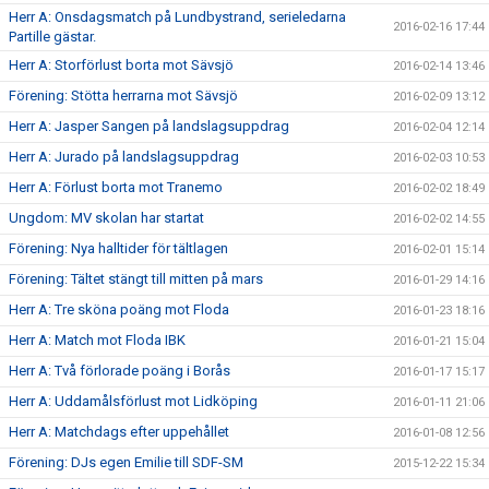
Herr A: Onsdagsmatch på Lundbystrand, serieledarna
2016-02-16 17:44
Partille gästar.
Herr A: Storförlust borta mot Sävsjö
2016-02-14 13:46
Förening: Stötta herrarna mot Sävsjö
2016-02-09 13:12
Herr A: Jasper Sangen på landslagsuppdrag
2016-02-04 12:14
Herr A: Jurado på landslagsuppdrag
2016-02-03 10:53
Herr A: Förlust borta mot Tranemo
2016-02-02 18:49
Ungdom: MV skolan har startat
2016-02-02 14:55
Förening: Nya halltider för tältlagen
2016-02-01 15:14
Förening: Tältet stängt till mitten på mars
2016-01-29 14:16
Herr A: Tre sköna poäng mot Floda
2016-01-23 18:16
Herr A: Match mot Floda IBK
2016-01-21 15:04
Herr A: Två förlorade poäng i Borås
2016-01-17 15:17
Herr A: Uddamålsförlust mot Lidköping
2016-01-11 21:06
Herr A: Matchdags efter uppehållet
2016-01-08 12:56
Förening: DJs egen Emilie till SDF-SM
2015-12-22 15:34