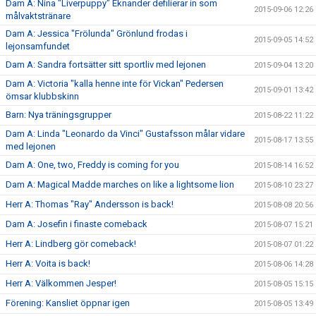
Dam A: Nina "Liverpuppy" Eknander defilierar in som
2015-09-06 12:26
målvaktstränare
Dam A: Jessica "Frölunda" Grönlund frodas i
2015-09-05 14:52
lejonsamfundet
Dam A: Sandra fortsätter sitt sportliv med lejonen
2015-09-04 13:20
Dam A: Victoria "kalla henne inte för Vickan" Pedersen
2015-09-01 13:42
ömsar klubbskinn
Barn: Nya träningsgrupper
2015-08-22 11:22
Dam A: Linda "Leonardo da Vinci" Gustafsson målar vidare
2015-08-17 13:55
med lejonen
Dam A: One, two, Freddy is coming for you
2015-08-14 16:52
Dam A: Magical Madde marches on like a lightsome lion
2015-08-10 23:27
Herr A: Thomas "Ray" Andersson is back!
2015-08-08 20:56
Dam A: Josefin i finaste comeback
2015-08-07 15:21
Herr A: Lindberg gör comeback!
2015-08-07 01:22
Herr A: Voita is back!
2015-08-06 14:28
Herr A: Välkommen Jesper!
2015-08-05 15:15
Förening: Kansliet öppnar igen
2015-08-05 13:49