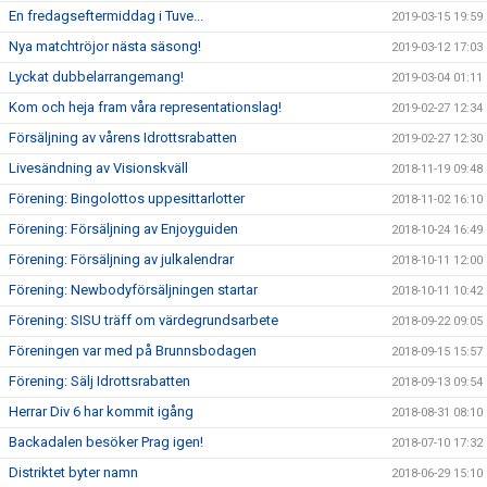
En fredagseftermiddag i Tuve...
2019-03-15 19:59
Nya matchtröjor nästa säsong!
2019-03-12 17:03
Lyckat dubbelarrangemang!
2019-03-04 01:11
Kom och heja fram våra representationslag!
2019-02-27 12:34
Försäljning av vårens Idrottsrabatten
2019-02-27 12:30
Livesändning av Visionskväll
2018-11-19 09:48
Förening: Bingolottos uppesittarlotter
2018-11-02 16:10
Förening: Försäljning av Enjoyguiden
2018-10-24 16:49
Förening: Försäljning av julkalendrar
2018-10-11 12:00
Förening: Newbodyförsäljningen startar
2018-10-11 10:42
Förening: SISU träff om värdegrundsarbete
2018-09-22 09:05
Föreningen var med på Brunnsbodagen
2018-09-15 15:57
Förening: Sälj Idrottsrabatten
2018-09-13 09:54
Herrar Div 6 har kommit igång
2018-08-31 08:10
Backadalen besöker Prag igen!
2018-07-10 17:32
Distriktet byter namn
2018-06-29 15:10