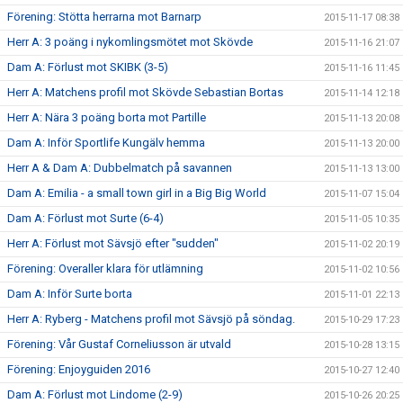
Förening: Stötta herrarna mot Barnarp
2015-11-17 08:38
Herr A: 3 poäng i nykomlingsmötet mot Skövde
2015-11-16 21:07
Dam A: Förlust mot SKIBK (3-5)
2015-11-16 11:45
Herr A: Matchens profil mot Skövde Sebastian Bortas
2015-11-14 12:18
Herr A: Nära 3 poäng borta mot Partille
2015-11-13 20:08
Dam A: Inför Sportlife Kungälv hemma
2015-11-13 20:00
Herr A & Dam A: Dubbelmatch på savannen
2015-11-13 13:00
Dam A: Emilia - a small town girl in a Big Big World
2015-11-07 15:04
Dam A: Förlust mot Surte (6-4)
2015-11-05 10:35
Herr A: Förlust mot Sävsjö efter "sudden"
2015-11-02 20:19
Förening: Overaller klara för utlämning
2015-11-02 10:56
Dam A: Inför Surte borta
2015-11-01 22:13
Herr A: Ryberg - Matchens profil mot Sävsjö på söndag.
2015-10-29 17:23
Förening: Vår Gustaf Corneliusson är utvald
2015-10-28 13:15
Förening: Enjoyguiden 2016
2015-10-27 12:40
Dam A: Förlust mot Lindome (2-9)
2015-10-26 20:25