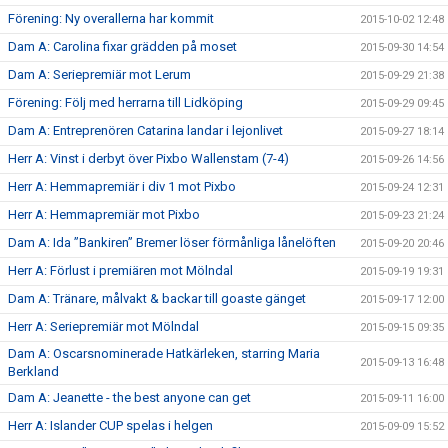
Förening: Ny overallerna har kommit
2015-10-02 12:48
Dam A: Carolina fixar grädden på moset
2015-09-30 14:54
Dam A: Seriepremiär mot Lerum
2015-09-29 21:38
Förening: Följ med herrarna till Lidköping
2015-09-29 09:45
Dam A: Entreprenören Catarina landar i lejonlivet
2015-09-27 18:14
Herr A: Vinst i derbyt över Pixbo Wallenstam (7-4)
2015-09-26 14:56
Herr A: Hemmapremiär i div 1 mot Pixbo
2015-09-24 12:31
Herr A: Hemmapremiär mot Pixbo
2015-09-23 21:24
Dam A: Ida ”Bankiren” Bremer löser förmånliga lånelöften
2015-09-20 20:46
Herr A: Förlust i premiären mot Mölndal
2015-09-19 19:31
Dam A: Tränare, målvakt & backar till goaste gänget
2015-09-17 12:00
Herr A: Seriepremiär mot Mölndal
2015-09-15 09:35
Dam A: Oscarsnominerade Hatkärleken, starring Maria
2015-09-13 16:48
Berkland
Dam A: Jeanette - the best anyone can get
2015-09-11 16:00
Herr A: Islander CUP spelas i helgen
2015-09-09 15:52