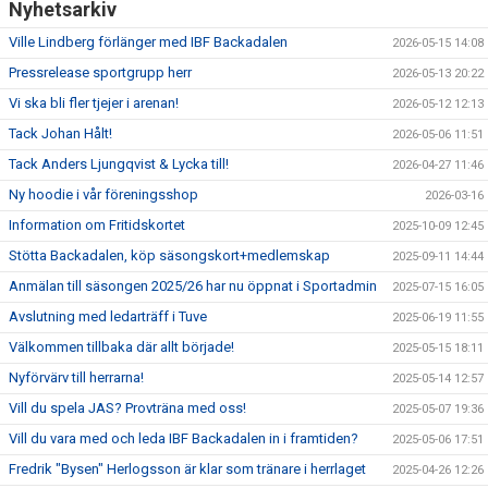
Nyhetsarkiv
Ville Lindberg förlänger med IBF Backadalen
2026-05-15 14:08
Pressrelease sportgrupp herr
2026-05-13 20:22
Vi ska bli fler tjejer i arenan!
2026-05-12 12:13
Tack Johan Hålt!
2026-05-06 11:51
Tack Anders Ljungqvist & Lycka till!
2026-04-27 11:46
Ny hoodie i vår föreningsshop
2026-03-16
Information om Fritidskortet
2025-10-09 12:45
Stötta Backadalen, köp säsongskort+medlemskap
2025-09-11 14:44
Anmälan till säsongen 2025/26 har nu öppnat i Sportadmin
2025-07-15 16:05
Avslutning med ledarträff i Tuve
2025-06-19 11:55
Välkommen tillbaka där allt började!
2025-05-15 18:11
Nyförvärv till herrarna!
2025-05-14 12:57
Vill du spela JAS? Provträna med oss!
2025-05-07 19:36
Vill du vara med och leda IBF Backadalen in i framtiden?
2025-05-06 17:51
Fredrik "Bysen" Herlogsson är klar som tränare i herrlaget
2025-04-26 12:26