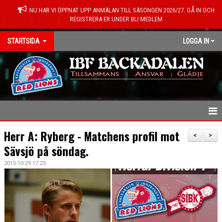
NU HAR VI ÖPPNAT UPP ANMÄLAN TILL SÄSONGEN 2026/27. GÅ IN OCH
REGISTRERA ER UNDER BLI MEDLEM
STARTSIDA
LOGGA IN
HEM
Herr A: Ryberg - Matchens profil mot
<
>
Sävsjö på söndag.
NYHETER
2015-10-29 17:23
KONTAKT
OM FÖRENINGEN
MEDLEMSINFO