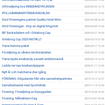
2020-06-24 15:02
Utförsäljning hos INNEBANDYKUNGEN
2020-05-25 12:15
#TILLSAMMANSFÖRBACKADALEN
2020-05-01 16:35
Stöd föreningens partner Quality Hotel Winn
2020-04-28 22:33
Stöd föreningen - Köp en digital bingolott
2020-04-09 10:40
IBF Backadalens roll i Göteborg Cup
2020-03-27 18:20
Göteborg Cup 2020 INSTÄLLT
2020-03-19 21:00
Träna-hemma-paket
2020-03-17 15:20
Försäljning av vårens Idrottsrabatten
2020-02-25 12:50
Träna/spela innebandy oavsett ambitionsnivå
2020-02-19 16:25
Ladda ner nya Innebandyappen
2020-01-11 12:45
Nytt år och matcherna drar igång.
2020-01-10 10:30
FÖRENING: Erbjudande från våra samarbetspartners
2019-12-12 14:57
Samarbetsavtal med Sportrehab
2019-11-13 16:20
Förening: Försäljning av Enjoyguiden
2019-10-24 10:55
Förening: Målvaktens Dag
2019-10-07 09:46
Hemmapremiär för Herr & Dam