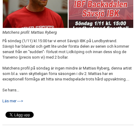
KALENDER
MATCHER
Matchens profil: Mattias Ryberg
DOKUMENT
På söndag (1/11) kl.15:00 tar vi emot Sävsjö IBK på Lundbystrand.
Sävsjö har blandat och gett lite under första delen av serien och kommer
KLUBBSHOPEN
senast från en "sudden"- förlust mot Lidköping och innan dess slog de
Tranemo (precis som vi) med 2 bollar.
BILDGALLERI
Matchens profil på söndag är ingen mindre är Mattias Ryberg, denna artist
som bl.a. vann skytteligan förra säsongen i div 2. Mattias har en
exceptionell förmåga att hitta sina medspelade trots hård uppvaktning....
Se hans...
Läs mer --->