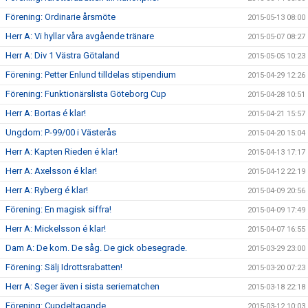
Förening: Ordinarie årsmöte
2015-05-13 08:00
Herr A: Vi hyllar våra avgående tränare
2015-05-07 08:27
Herr A: Div 1 Västra Götaland
2015-05-05 10:23
Förening: Petter Enlund tilldelas stipendium
2015-04-29 12:26
Förening: Funktionärslista Göteborg Cup
2015-04-28 10:51
Herr A: Bortas é klar!
2015-04-21 15:57
Ungdom: P-99/00 i Västerås
2015-04-20 15:04
Herr A: Kapten Rieden é klar!
2015-04-13 17:17
Herr A: Axelsson é klar!
2015-04-12 22:19
Herr A: Ryberg é klar!
2015-04-09 20:56
Förening: En magisk siffra!
2015-04-09 17:49
Herr A: Mickelsson é klar!
2015-04-07 16:55
Dam A: De kom. De såg. De gick obesegrade.
2015-03-29 23:00
Förening: Sälj Idrottsrabatten!
2015-03-20 07:23
Herr A: Seger även i sista seriematchen
2015-03-18 22:18
Förening: Cupdeltagande
2015-03-12 10:03