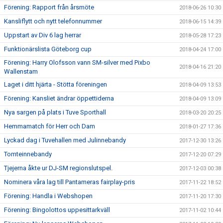
Förening: Rapport från årsmöte
2018-06-26 10:30
Kansliflytt och nytt telefonnummer
2018-06-15 14:39
Uppstart av Div 6 lag herrar
2018-05-28 17:23
Funktionärslista Göteborg cup
2018-04-24 17:00
Förening: Harry Olofsson vann SM-silver med Pixbo
2018-04-16 21:20
Wallenstam
Laget i ditt hjärta - Stötta föreningen
2018-04-09 13:53
Förening: Kansliet ändrar öppettiderna
2018-04-09 13:09
Nya sargen på plats i Tuve Sporthall
2018-03-20 20:25
Hemmamatch för Herr och Dam
2018-01-27 17:36
Lyckad dag i Tuvehallen med Julinnebandy
2017-12-30 13:26
Tomteinnebandy
2017-12-20 07:29
Tjejerna åkte ur DJ-SM regionslutspel.
2017-12-03 00:38
Nominera våra lag till Pantameras fairplay-pris
2017-11-22 18:52
Förening: Handla i Webshopen
2017-11-20 17:30
Förening: Bingolottos uppesittarkväll
2017-11-02 10:44