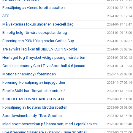
Försäljning av vårens Idrottsrabatten
2024-02-22 16:19
STC
2024-02-05 17:14
Målvakterna i fokus under en speciell dag
2024-01-17 18:47
En rolig helg för våra cupspelande lag
2024-01-09 15:00
Föreningens P09/10 lag spelar Gothia Cup
2024-01-05 02:37
Tre av våra lag åker till SIBBEN CUP i Skövde
2024-01-05 02:36
Herrlaget tog 3 mycket viktiga poäng i vårstarten
2024-01-05 02:13
Gothia Innebandy Cup i Tuve Sporthall 4-6 januari
2024-01-04 19:33
Motionsinnebandy i föreningen
2023-11-23 09:30
Förening: Försäljning av Enjoyguiden
2023-11-07 09:14
Emelie Ståhl har förnyat sitt kontrakt!
2023-09-13 13:54
KICK OFF MED INNEBANDYKUNGEN
2023-09-11 11:10
Försäljning av höstens Idrottsrabatten
2023-09-08 08:00
Sportlovsinnebandy i Tuve Sporthall
2023-02-13 18:20
Inled sportlovsveckan på bästa sätt, med Lejonklacken!
2023-02-10 16:40
Livestreaming tillsvidare avstängd i Tuve Sporthall
2023-02-02 20:00