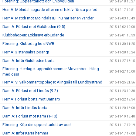
Förening: Uppesittarlott och Enjoyguiden
2015-12-18 13:27
Herr A: Mölndal segrade efter en effektiv första period
2015-12-17 12:51
Herr A: Match mot Mölndals IBF nu när serien vänder
2015-12-03 10:43
Dam A: Förlust mot Guldheden (9-5)
2015-12-02 12:00
Klubbshopen: Exklusivt erbjudande
2015-12-01 15:33
Förening: Klubbdag hos NWB
2015-11-30 11:25
Herr A: 3 stensäkra poäng!
2015-11-28 16:24
Dam A: Inför Guldheden borta
2015-11-27 18:15
Förening: Herrlaget uppmärksammar Movember - Häng
2015-11-27 10:00
med oss!
Herr A: Vi välkomnar topplaget Alingsås till Lundbystrand
2015-11-25 21:56
Dam A: Förlust mot Lindås (9-2)
2015-11-23 10:30
Herr A: Förlust borta mot Barnarp
2015-11-22 12:34
Dam A: Inför Lindås borta
2015-11-20 18:00
Dam A: Förlust mot Kärra (1-10)
2015-11-19 18:40
Förening: Köp din uppesittarlott av oss!
2015-11-17 17:19
Dam A: Inför Kärra hemma
2015-11-17 17:00