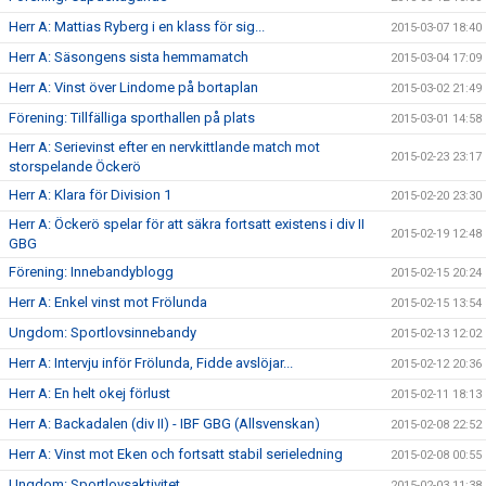
Herr A: Mattias Ryberg i en klass för sig...
2015-03-07 18:40
Herr A: Säsongens sista hemmamatch
2015-03-04 17:09
Herr A: Vinst över Lindome på bortaplan
2015-03-02 21:49
Förening: Tillfälliga sporthallen på plats
2015-03-01 14:58
Herr A: Serievinst efter en nervkittlande match mot
2015-02-23 23:17
storspelande Öckerö
Herr A: Klara för Division 1
2015-02-20 23:30
Herr A: Öckerö spelar för att säkra fortsatt existens i div II
2015-02-19 12:48
GBG
Förening: Innebandyblogg
2015-02-15 20:24
Herr A: Enkel vinst mot Frölunda
2015-02-15 13:54
Ungdom: Sportlovsinnebandy
2015-02-13 12:02
Herr A: Intervju inför Frölunda, Fidde avslöjar...
2015-02-12 20:36
Herr A: En helt okej förlust
2015-02-11 18:13
Herr A: Backadalen (div II) - IBF GBG (Allsvenskan)
2015-02-08 22:52
Herr A: Vinst mot Eken och fortsatt stabil serieledning
2015-02-08 00:55
Ungdom: Sportlovsaktivitet
2015-02-03 11:38