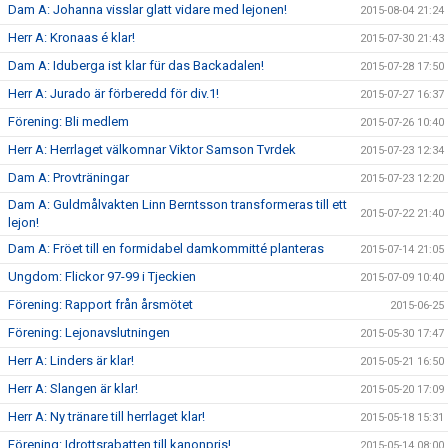
Dam A: Johanna visslar glatt vidare med lejonen!
2015-08-04 21:24
Herr A: Kronaas é klar!
2015-07-30 21:43
Dam A: Iduberga ist klar für das Backadalen!
2015-07-28 17:50
Herr A: Jurado är förberedd för div.1!
2015-07-27 16:37
Förening: Bli medlem
2015-07-26 10:40
Herr A: Herrlaget välkomnar Viktor Samson Tvrdek
2015-07-23 12:34
Dam A: Provträningar
2015-07-23 12:20
Dam A: Guldmålvakten Linn Berntsson transformeras till ett
2015-07-22 21:40
lejon!
Dam A: Fröet till en formidabel damkommitté planteras
2015-07-14 21:05
Ungdom: Flickor 97-99 i Tjeckien
2015-07-09 10:40
Förening: Rapport från årsmötet
2015-06-25
Förening: Lejonavslutningen
2015-05-30 17:47
Herr A: Linders är klar!
2015-05-21 16:50
Herr A: Slangen är klar!
2015-05-20 17:09
Herr A: Ny tränare till herrlaget klar!
2015-05-18 15:31
Förening: Idrottsrabatten till kanonpris!
2015-05-14 08:00