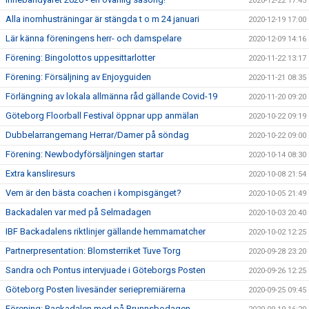
2020-12-22 17:45
Alla inomhusträningar är stängda t o m 24 januari
2020-12-19 17:00
Lär känna föreningens herr- och damspelare
2020-12-09 14:16
Förening: Bingolottos uppesittarlotter
2020-11-22 13:17
Förening: Försäljning av Enjoyguiden
2020-11-21 08:35
Förlängning av lokala allmänna råd gällande Covid-19
2020-11-20 09:20
Göteborg Floorball Festival öppnar upp anmälan
2020-10-22 09:19
Dubbelarrangemang Herrar/Damer på söndag
2020-10-22 09:00
Förening: Newbodyförsäljningen startar
2020-10-14 08:30
Extra kansliresurs
2020-10-08 21:54
Vem är den bästa coachen i kompisgänget?
2020-10-05 21:49
Backadalen var med på Selmadagen
2020-10-03 20:40
IBF Backadalens riktlinjer gällande hemmamatcher
2020-10-02 12:25
Partnerpresentation: Blomsterriket Tuve Torg
2020-09-28 23:20
Sandra och Pontus intervjuade i Göteborgs Posten
2020-09-26 12:25
Göteborg Posten livesänder seriepremiärerna
2020-09-25 09:45
Förening: Backadalen med på Brunnsbodagen