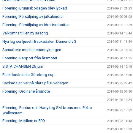
2019-10-04 22:12
Förening: Brunnsbodagen blev lyckad
2019-09-21 21:23
Förening: Försäljning av julkalendrar
2019-09-20 08:08
Förening: Försäljning av Idrottsrabatten
2019-09-02 16:39
Välkomna till en ny säsong
2019-08-14 18:44
Nya lag ser ljuset i Backadalen: Damer div 3
2019-07-11 11:59
Samarbete med Innebandykungen
2019-07-03 14:15
Förening: Rapport från årsmötet
2019-06-20 14:15
SISTA CHANSEN 26 juni!
2019-06-14 12:18
Funktionärslista Göteborg cup
2019-05-28 18:30
Backadalen var på plats på Tuvedagen
2019-05-25 22:42
Förening: Ordinarie årsmöte
2019-05-15 07:30
2019-04-26 14:34
Förening: Pontus och Harry tog SM-brons med Pixbo
2019-04-25 10:22
Wallenstam
Förening: Medlem nr 500!
2019-03-23 11:43
2019-03-18 15:13