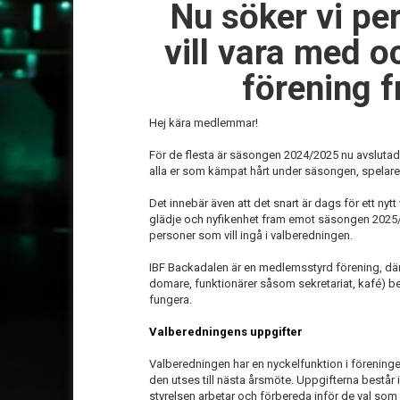
Nu söker vi p
vill vara med o
förening f
Hej kära medlemmar!
För de flesta är säsongen 2024/2025 nu avslutad. D
alla er som kämpat hårt under säsongen, spelare
Det innebär även att det snart är dags för ett nyt
glädje och nyfikenhet fram emot säsongen 2025/
personer som vill ingå i valberedningen.
IBF Backadalen är en medlemsstyrd förening, där al
domare, funktionärer såsom sekretariat, kafé) be
fungera.
Valberedningens uppgifter
Valberedningen har en nyckelfunktion i föreninge
den utses till nästa årsmöte. Uppgifterna består i
styrelsen arbetar och förbereda inför de val s