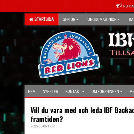
NU HA
STARTSIDA
SENIOR
UNGDOM/JUNIOR
BA
HEM
NYHETER
KONTAKT
OM FÖRENINGEN
ME
Vill du vara med och leda IBF Backad
framtiden?
2025-05-06 17:51