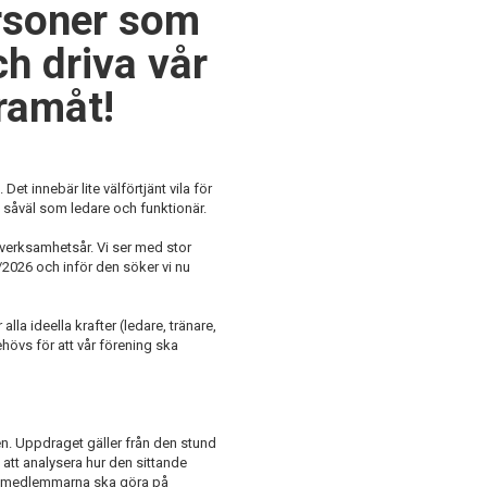
ersoner som
ch driva vår
ramåt!
et innebär lite välförtjänt vila för
 såväl som ledare och funktionär.
t verksamhetsår. Vi ser med stor
2026 och inför den söker vi nu
la ideella krafter (ledare, tränare,
hövs för att vår förening ska
n. Uppdraget gäller från den stund
 att analysera hur den sittande
om medlemmarna ska göra på