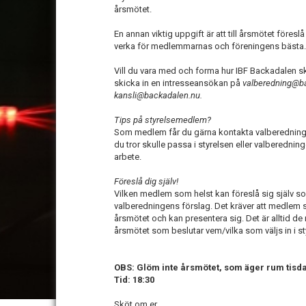
årsmötet.
En annan viktig uppgift är att till årsmötet före
verka för medlemmarnas och föreningens bästa.
Vill du vara med och forma hur IBF Backadalen s
skicka in en intresseansökan på
valberedning@b
kansli@backadalen.nu.
Tips på styrelsemedlem?
Som medlem får du gärna kontakta valberedning
du tror skulle passa i styrelsen eller valberednin
arbete.
Föreslå dig själv!
Vilken medlem som helst kan föreslå sig själv som
valberedningens förslag. Det kräver att medlem s
årsmötet och kan presentera sig. Det är alltid 
årsmötet som beslutar vem/vilka som väljs in i st
OBS: Glöm inte årsmötet, som äger rum tisd
Tid: 18:30
Sköt om er