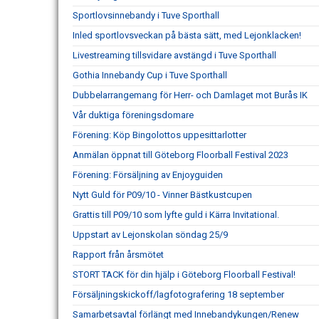
Sportlovsinnebandy i Tuve Sporthall
Inled sportlovsveckan på bästa sätt, med Lejonklacken!
Livestreaming tillsvidare avstängd i Tuve Sporthall
Gothia Innebandy Cup i Tuve Sporthall
Dubbelarrangemang för Herr- och Damlaget mot Burås IK
Vår duktiga föreningsdomare
Förening: Köp Bingolottos uppesittarlotter
Anmälan öppnat till Göteborg Floorball Festival 2023
Förening: Försäljning av Enjoyguiden
Nytt Guld för P09/10 - Vinner Bästkustcupen
Grattis till P09/10 som lyfte guld i Kärra Invitational.
Uppstart av Lejonskolan söndag 25/9
Rapport från årsmötet
STORT TACK för din hjälp i Göteborg Floorball Festival!
Försäljningskickoff/lagfotografering 18 september
Samarbetsavtal förlängt med Innebandykungen/Renew