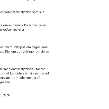
slå en kompetent styrelse som ska
ka drivas framåt? Då får du gärna
ackadalen.nu
eller
en om du vill tipsa om någon som
gen. Eller om du har frågor om deras
 kandidat till styrelsen, utanför
om vill kandidera är närvarande vid
de närvarande medlemmarna på
yrelsen.
ag 24/6.