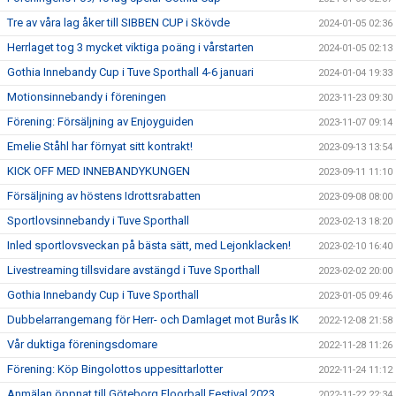
Tre av våra lag åker till SIBBEN CUP i Skövde
2024-01-05 02:36
Herrlaget tog 3 mycket viktiga poäng i vårstarten
2024-01-05 02:13
Gothia Innebandy Cup i Tuve Sporthall 4-6 januari
2024-01-04 19:33
Motionsinnebandy i föreningen
2023-11-23 09:30
Förening: Försäljning av Enjoyguiden
2023-11-07 09:14
Emelie Ståhl har förnyat sitt kontrakt!
2023-09-13 13:54
KICK OFF MED INNEBANDYKUNGEN
2023-09-11 11:10
Försäljning av höstens Idrottsrabatten
2023-09-08 08:00
Sportlovsinnebandy i Tuve Sporthall
2023-02-13 18:20
Inled sportlovsveckan på bästa sätt, med Lejonklacken!
2023-02-10 16:40
Livestreaming tillsvidare avstängd i Tuve Sporthall
2023-02-02 20:00
Gothia Innebandy Cup i Tuve Sporthall
2023-01-05 09:46
Dubbelarrangemang för Herr- och Damlaget mot Burås IK
2022-12-08 21:58
Vår duktiga föreningsdomare
2022-11-28 11:26
Förening: Köp Bingolottos uppesittarlotter
2022-11-24 11:12
Anmälan öppnat till Göteborg Floorball Festival 2023
2022-11-22 22:34