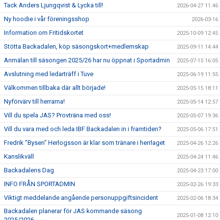
Tack Anders Ljungqvist & Lycka till!
2026-04-27 11:46
Ny hoodie i vår föreningsshop
2026-03-16
Information om Fritidskortet
2025-10-09 12:45
Stötta Backadalen, köp säsongskort+medlemskap
2025-09-11 14:44
Anmälan till säsongen 2025/26 har nu öppnat i Sportadmin
2025-07-15 16:05
Avslutning med ledarträff i Tuve
2025-06-19 11:55
Välkommen tillbaka där allt började!
2025-05-15 18:11
Nyförvärv till herrarna!
2025-05-14 12:57
Vill du spela JAS? Provträna med oss!
2025-05-07 19:36
Vill du vara med och leda IBF Backadalen in i framtiden?
2025-05-06 17:51
Fredrik "Bysen" Herlogsson är klar som tränare i herrlaget
2025-04-26 12:26
Kanslikväll
2025-04-24 11:46
Backadalens Dag
2025-04-23 17:00
INFO FRÅN SPORTADMIN
2025-02-26 19:33
Viktigt meddelande angående personuppgiftsincident
2025-02-06 18:34
Backadalen planerar för JAS kommande säsong
2025-01-08 12:10
2025/2026