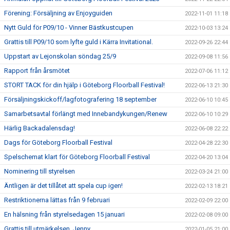
Förening: Försäljning av Enjoyguiden
2022-11-01 11:18
Nytt Guld för P09/10 - Vinner Bästkustcupen
2022-10-03 13:24
Grattis till P09/10 som lyfte guld i Kärra Invitational.
2022-09-26 22:44
Uppstart av Lejonskolan söndag 25/9
2022-09-08 11:56
Rapport från årsmötet
2022-07-06 11:12
STORT TACK för din hjälp i Göteborg Floorball Festival!
2022-06-13 21:30
Försäljningskickoff/lagfotografering 18 september
2022-06-10 10:45
Samarbetsavtal förlängt med Innebandykungen/Renew
2022-06-10 10:29
Härlig Backadalensdag!
2022-06-08 22:22
Dags för Göteborg Floorball Festival
2022-04-28 22:30
Spelschemat klart för Göteborg Floorball Festival
2022-04-20 13:04
Nominering till styrelsen
2022-03-24 21:00
Äntligen är det tillåtet att spela cup igen!
2022-02-13 18:21
Restriktionerna lättas från 9 februari
2022-02-09 22:00
En hälsning från styrelsedagen 15 januari
2022-02-08 09:00
Grattis till utmärkelsen, Jenny
2022-01-05 21:00