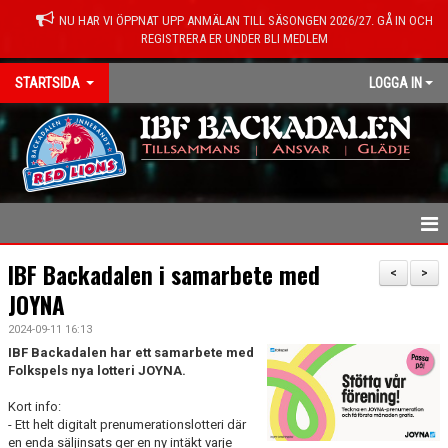
NU HAR VI ÖPPNAT UPP ANMÄLAN TILL SÄSONGEN 2026/27. GÅ IN OCH
REGISTRERA ER UNDER BLI MEDLEM
STARTSIDA
LOGGA IN
HEM
IBF Backadalen i samarbete med
<
>
JOYNA
NYHETER
2024-09-11 16:13
KONTAKT
IBF Backadalen har ett samarbete med
Folkspels nya lotteri JOYNA.
OM FÖRENINGEN
Kort info:
- Ett helt digitalt prenumerationslotteri där
MEDLEMSINFO
en enda säljinsats ger en ny intäkt varje