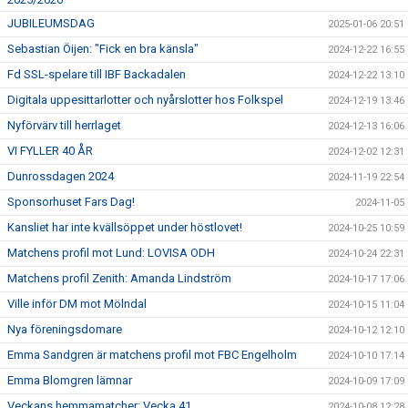
JUBILEUMSDAG
2025-01-06 20:51
Sebastian Öijen: "Fick en bra känsla"
2024-12-22 16:55
Fd SSL-spelare till IBF Backadalen
2024-12-22 13:10
Digitala uppesittarlotter och nyårslotter hos Folkspel
2024-12-19 13:46
Nyförvärv till herrlaget
2024-12-13 16:06
VI FYLLER 40 ÅR
2024-12-02 12:31
Dunrossdagen 2024
2024-11-19 22:54
Sponsorhuset Fars Dag!
2024-11-05
Kansliet har inte kvällsöppet under höstlovet!
2024-10-25 10:59
Matchens profil mot Lund: LOVISA ODH
2024-10-24 22:31
Matchens profil Zenith: Amanda Lindström
2024-10-17 17:06
Ville inför DM mot Mölndal
2024-10-15 11:04
Nya föreningsdomare
2024-10-12 12:10
Emma Sandgren är matchens profil mot FBC Engelholm
2024-10-10 17:14
Emma Blomgren lämnar
2024-10-09 17:09
Veckans hemmamatcher: Vecka 41
2024-10-08 12:28