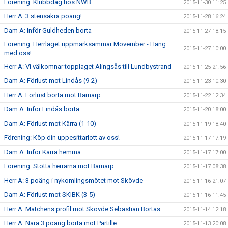
Förening: Klubbdag hos NWB
2015-11-30 11:25
Herr A: 3 stensäkra poäng!
2015-11-28 16:24
Dam A: Inför Guldheden borta
2015-11-27 18:15
Förening: Herrlaget uppmärksammar Movember - Häng
2015-11-27 10:00
med oss!
Herr A: Vi välkomnar topplaget Alingsås till Lundbystrand
2015-11-25 21:56
Dam A: Förlust mot Lindås (9-2)
2015-11-23 10:30
Herr A: Förlust borta mot Barnarp
2015-11-22 12:34
Dam A: Inför Lindås borta
2015-11-20 18:00
Dam A: Förlust mot Kärra (1-10)
2015-11-19 18:40
Förening: Köp din uppesittarlott av oss!
2015-11-17 17:19
Dam A: Inför Kärra hemma
2015-11-17 17:00
Förening: Stötta herrarna mot Barnarp
2015-11-17 08:38
Herr A: 3 poäng i nykomlingsmötet mot Skövde
2015-11-16 21:07
Dam A: Förlust mot SKIBK (3-5)
2015-11-16 11:45
Herr A: Matchens profil mot Skövde Sebastian Bortas
2015-11-14 12:18
Herr A: Nära 3 poäng borta mot Partille
2015-11-13 20:08