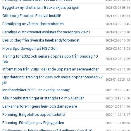
Bygget av ny idrottshall i Backa skjuts på igen
2021-05-26 08:44
Göteborg Floorball Festival Inställt!
2021-04-01 09:54
Försäljning av vårens Idrottsrabatten
2021-03-05 10:45
Samtliga distriktsserier avslutas för säsongen 20-21
2021-03-02 10:10
Beslut idag från Svenska Innebandyförbundet
2021-02-26 16:08
Prova Sportlovsgolf på HGC Golf
2021-02-10 13:03
Träning för 2002 och senare öppnas upp från onsdag 10
2021-02-06 12:59
feb
Information från VSIBF gällande uppstart av seriematcher
2021-01-29 11:18
Uppdatering: Träning för 2005 och yngre öppnar onsdag 27
2021-01-22 21:12
jan
Innebandyåret 2020 - en ovanlig säsong!
2020-12-22 17:45
Alla inomhusträningar är stängda t o m 24 januari
2020-12-19 17:00
Lär känna föreningens herr- och damspelare
2020-12-09 14:16
Förening: Bingolottos uppesittarlotter
2020-11-22 13:17
Förening: Försäljning av Enjoyguiden
2020-11-21 08:35
Förlängning av lokala allmänna råd gällande Covid-19