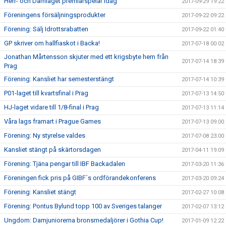
Herr- och Damlaget premiärspelar idag
2017-09-29 19:22
Föreningens försäljningsprodukter
2017-09-22 09:22
Förening: Sälj Idrottsrabatten
2017-09-22 01:40
GP skriver om hallfiaskot i Backa!
2017-07-18 00:02
Jonathan Mårtensson skjuter med ett krigsbyte hem från
2017-07-14 18:39
Prag
Förening: Kansliet har semesterstängt
2017-07-14 10:39
P01-laget till kvartsfinal i Prag
2017-07-13 14:50
HJ-laget vidare till 1/8-final i Prag
2017-07-13 11:14
Våra lags framart i Prague Games
2017-07-13 09:00
Förening: Ny styrelse valdes
2017-07-08 23:00
Kansliet stängt på skärtorsdagen
2017-04-11 19:09
Förening: Tjäna pengar till IBF Backadalen
2017-03-20 11:36
Föreningen fick pris på GIBF´s ordförandekonferens
2017-03-20 09:24
Förening: Kansliet stängt
2017-02-27 10:08
Förening: Pontus Bylund topp 100 av Sveriges talanger
2017-02-07 13:12
Ungdom: Damjuniorerna bronsmedaljörer i Gothia Cup!
2017-01-09 12:22