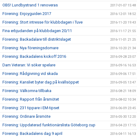
OBS! Lundbystrand 1 renoveras
2017-01-07 15:48
Förening: Enjoyguiden 2017
2016-12-01 18:52
Förening: Stort intresse för klubbdagen i Tuve
2016-11-20 19:43
Fina erbjudanden på klubbdagen 20/11
2016-11-17 21:55
Förening: Backadalare till distriktslaget
2016-11-01 21:25
Förening: Nya föreningsdomare
2016-10-20 21:34
Förening: Backadalens kickoff 2016
2016-09-28 23:07
Dam Veteran: Vi söker spelare
2016-09-16 16:53
Förening: Rådgivning vid skada
2016-09-06 17:51
Förening: Kansliet byter dag på kvällsöppet
2016-09-05 13:47
Förening: Välkomna tillbaka
2016-08-21 18:09
Förening: Rapport från årsmötet
2016-08-02 10:34
Förening: 231 tippare i EM-tipset
2016-06-09 23:45
Förening: Ordinare årsmöte
2016-05-30 12:20
Förening: Uppdaterad funktionärslista Göteborg cup
2016-04-23 17:15
Förening: Backadalens dag 9 april
2016-04-11 16:13