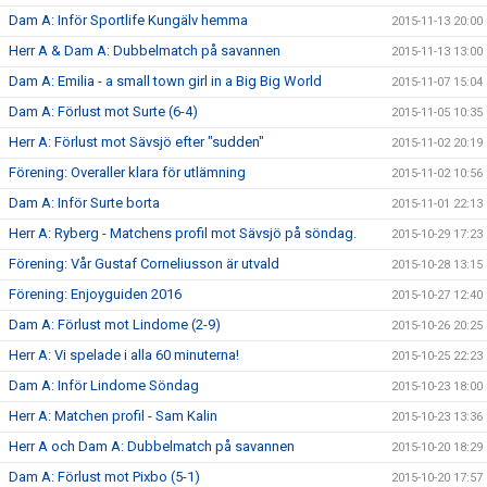
Dam A: Inför Sportlife Kungälv hemma
2015-11-13 20:00
Herr A & Dam A: Dubbelmatch på savannen
2015-11-13 13:00
Dam A: Emilia - a small town girl in a Big Big World
2015-11-07 15:04
Dam A: Förlust mot Surte (6-4)
2015-11-05 10:35
Herr A: Förlust mot Sävsjö efter "sudden"
2015-11-02 20:19
Förening: Overaller klara för utlämning
2015-11-02 10:56
Dam A: Inför Surte borta
2015-11-01 22:13
Herr A: Ryberg - Matchens profil mot Sävsjö på söndag.
2015-10-29 17:23
Förening: Vår Gustaf Corneliusson är utvald
2015-10-28 13:15
Förening: Enjoyguiden 2016
2015-10-27 12:40
Dam A: Förlust mot Lindome (2-9)
2015-10-26 20:25
Herr A: Vi spelade i alla 60 minuterna!
2015-10-25 22:23
Dam A: Inför Lindome Söndag
2015-10-23 18:00
Herr A: Matchen profil - Sam Kalin
2015-10-23 13:36
Herr A och Dam A: Dubbelmatch på savannen
2015-10-20 18:29
Dam A: Förlust mot Pixbo (5-1)
2015-10-20 17:57