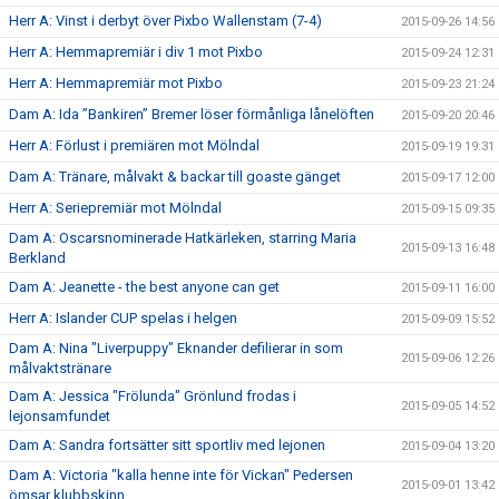
Herr A: Vinst i derbyt över Pixbo Wallenstam (7-4)
2015-09-26 14:56
Herr A: Hemmapremiär i div 1 mot Pixbo
2015-09-24 12:31
Herr A: Hemmapremiär mot Pixbo
2015-09-23 21:24
Dam A: Ida ”Bankiren” Bremer löser förmånliga lånelöften
2015-09-20 20:46
Herr A: Förlust i premiären mot Mölndal
2015-09-19 19:31
Dam A: Tränare, målvakt & backar till goaste gänget
2015-09-17 12:00
Herr A: Seriepremiär mot Mölndal
2015-09-15 09:35
Dam A: Oscarsnominerade Hatkärleken, starring Maria
2015-09-13 16:48
Berkland
Dam A: Jeanette - the best anyone can get
2015-09-11 16:00
Herr A: Islander CUP spelas i helgen
2015-09-09 15:52
Dam A: Nina "Liverpuppy" Eknander defilierar in som
2015-09-06 12:26
målvaktstränare
Dam A: Jessica "Frölunda" Grönlund frodas i
2015-09-05 14:52
lejonsamfundet
Dam A: Sandra fortsätter sitt sportliv med lejonen
2015-09-04 13:20
Dam A: Victoria "kalla henne inte för Vickan" Pedersen
2015-09-01 13:42
ömsar klubbskinn