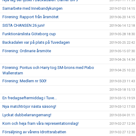
2019-07-11 11:59
Samarbete med Innebandykungen
2019-07-03 14:15
Förening: Rapport från årsmötet
2019-06-20 14:15
SISTA CHANSEN 26 juni!
2019-06-14 12:18
Funktionärslista Göteborg cup
2019-05-28 18:30
Backadalen var på plats på Tuvedagen
2019-05-25 22:42
Förening: Ordinarie årsmöte
2019-05-15 07:30
2019-04-26 14:34
Förening: Pontus och Harry tog SM-brons med Pixbo
2019-04-25 10:22
Wallenstam
Förening: Medlem nr 500!
2019-03-23 11:43
2019-03-18 15:13
En fredagseftermiddag i Tuve...
2019-03-15 19:59
Nya matchtröjor nästa säsong!
2019-03-12 17:03
Lyckat dubbelarrangemang!
2019-03-04 01:11
Kom och heja fram våra representationslag!
2019-02-27 12:34
Försäljning av vårens Idrottsrabatten
2019-02-27 12:30