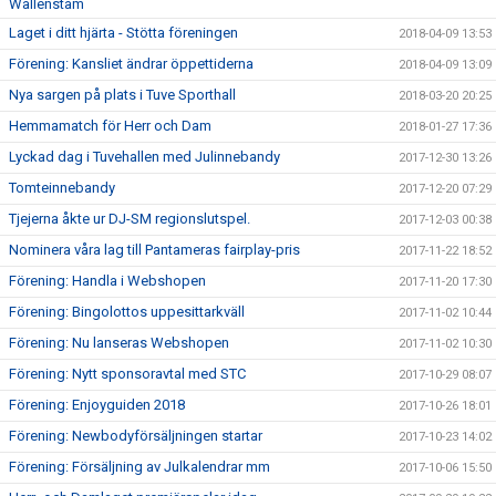
Wallenstam
Laget i ditt hjärta - Stötta föreningen
2018-04-09 13:53
Förening: Kansliet ändrar öppettiderna
2018-04-09 13:09
Nya sargen på plats i Tuve Sporthall
2018-03-20 20:25
Hemmamatch för Herr och Dam
2018-01-27 17:36
Lyckad dag i Tuvehallen med Julinnebandy
2017-12-30 13:26
Tomteinnebandy
2017-12-20 07:29
Tjejerna åkte ur DJ-SM regionslutspel.
2017-12-03 00:38
Nominera våra lag till Pantameras fairplay-pris
2017-11-22 18:52
Förening: Handla i Webshopen
2017-11-20 17:30
Förening: Bingolottos uppesittarkväll
2017-11-02 10:44
Förening: Nu lanseras Webshopen
2017-11-02 10:30
Förening: Nytt sponsoravtal med STC
2017-10-29 08:07
Förening: Enjoyguiden 2018
2017-10-26 18:01
Förening: Newbodyförsäljningen startar
2017-10-23 14:02
Förening: Försäljning av Julkalendrar mm
2017-10-06 15:50