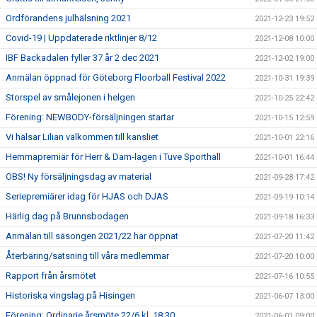
Ordförandens julhälsning 2021
2021-12-23 19:52
Covid-19 | Uppdaterade riktlinjer 8/12
2021-12-08 10:00
IBF Backadalen fyller 37 år 2 dec 2021
2021-12-02 19:00
Anmälan öppnad för Göteborg Floorball Festival 2022
2021-10-31 19:39
Storspel av smålejonen i helgen
2021-10-25 22:42
Förening: NEWBODY-försäljningen startar
2021-10-15 12:59
Vi hälsar Lilian välkommen till kansliet
2021-10-01 22:16
Hemmapremiär för Herr & Dam-lagen i Tuve Sporthall
2021-10-01 16:44
OBS! Ny försäljningsdag av material
2021-09-28 17:42
Seriepremiärer idag för HJAS och DJAS
2021-09-19 10:14
Härlig dag på Brunnsbodagen
2021-09-18 16:33
Anmälan till säsongen 2021/22 har öppnat
2021-07-20 11:42
Återbäring/satsning till våra medlemmar
2021-07-20 10:00
Rapport från årsmötet
2021-07-16 10:55
Historiska vingslag på Hisingen
2021-06-07 13:00
Förening: Ordinarie årsmöte 22/6 kl. 18:30
2021-06-01 09:00