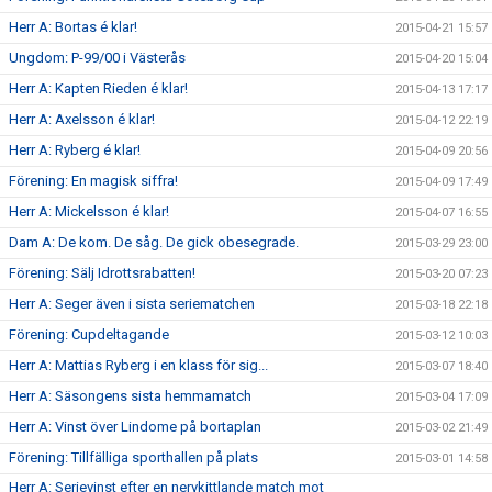
Herr A: Bortas é klar!
2015-04-21 15:57
Ungdom: P-99/00 i Västerås
2015-04-20 15:04
Herr A: Kapten Rieden é klar!
2015-04-13 17:17
Herr A: Axelsson é klar!
2015-04-12 22:19
Herr A: Ryberg é klar!
2015-04-09 20:56
Förening: En magisk siffra!
2015-04-09 17:49
Herr A: Mickelsson é klar!
2015-04-07 16:55
Dam A: De kom. De såg. De gick obesegrade.
2015-03-29 23:00
Förening: Sälj Idrottsrabatten!
2015-03-20 07:23
Herr A: Seger även i sista seriematchen
2015-03-18 22:18
Förening: Cupdeltagande
2015-03-12 10:03
Herr A: Mattias Ryberg i en klass för sig...
2015-03-07 18:40
Herr A: Säsongens sista hemmamatch
2015-03-04 17:09
Herr A: Vinst över Lindome på bortaplan
2015-03-02 21:49
Förening: Tillfälliga sporthallen på plats
2015-03-01 14:58
Herr A: Serievinst efter en nervkittlande match mot