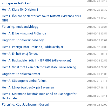
2015-02-23 23:17
storspelande Öckerö
Herr A: Klara för Division 1
2015-02-20 23:30
Herr A: Öckerö spelar för att säkra fortsatt existens i div II
2015-02-19 12:48
GBG
Förening: Innebandyblogg
2015-02-15 20:24
Herr A: Enkel vinst mot Frölunda
2015-02-15 13:54
Ungdom: Sportlovsinnebandy
2015-02-13 12:02
Herr A: Intervju inför Frölunda, Fidde avslöjar...
2015-02-12 20:36
Herr A: En helt okej förlust
2015-02-11 18:13
Herr A: Backadalen (div II) - IBF GBG (Allsvenskan)
2015-02-08 22:52
Herr A: Vinst mot Eken och fortsatt stabil serieledning
2015-02-08 00:55
Ungdom: Sportlovsaktivitet
2015-02-03 11:38
Herr A: Säsongens andra förlust
2015-02-01 21:13
Herr A: Långväga besök på Savannen
2015-01-27 16:15
Herr A: Marstrand bet ifrån men ändå en klar seger för
2015-01-26 23:11
Backadalen.
Förening: Köp Jubileumsmössan!
2015-01-24 12:00