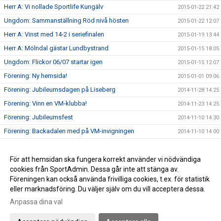
Herr A: Vi nollade Sportlife Kungälv
2015-01-22 21:42
Ungdom: Sammanställning Röd nivå hösten
2015-01-22 12:07
Herr A: Vinst med 14-2 i seriefinalen
2015-01-19 13:44
Herr A: Mölndal gästar Lundbystrand
2015-01-15 18:05
Ungdom: Flickor 06/07 startar igen
2015-01-15 12:07
Förening: Ny hemsida!
2015-01-01 09:06
Förening: Jubileumsdagen på Liseberg
2014-11-28 14:25
Förening: Vinn en VM-klubba!
2014-11-23 14:25
Förening: Jubileumsfest
2014-11-10 14:30
Förening: Backadalen med på VM-invigningen
2014-11-10 14:00
Förening: Försäljning av Newbody
2014-10-25 14:35
Förening: Enjoyguiden snart här!
För att hemsidan ska fungera korrekt använder vi nödvändiga
2014-10-22 14:37
cookies från SportAdmin. Dessa går inte att stänga av.
Förening: Bli medlem
2014-10-17 14:38
Föreningen kan också använda frivilliga cookies, t.ex. för statistik
eller marknadsföring. Du väljer själv om du vill acceptera dessa.
Anpassa dina val
Cookie-inställningar
Gå till Webbversion