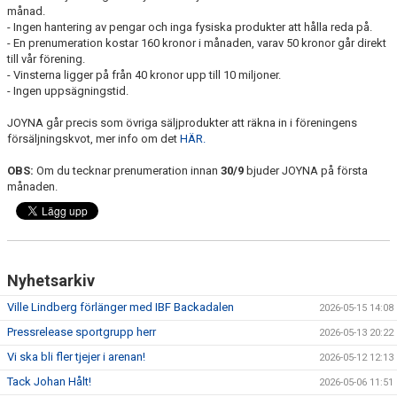
månad.
- Ingen hantering av pengar och inga fysiska produkter att hålla reda på.
KALENDER
- En prenumeration kostar 160 kronor i månaden, varav 50 kronor går direkt
till vår förening.
MATCHER
- Vinsterna ligger på från 40 kronor upp till 10 miljoner.
- Ingen uppsägningstid.
DOKUMENT
JOYNA går precis som övriga säljprodukter att räkna in i föreningens
försäljningskvot, mer info om det
HÄR.
KLUBBSHOPEN
OBS:
Om du tecknar prenumeration innan
30/9
bjuder JOYNA på första
BILDGALLERI
månaden.
Nyhetsarkiv
Ville Lindberg förlänger med IBF Backadalen
2026-05-15 14:08
Pressrelease sportgrupp herr
2026-05-13 20:22
Vi ska bli fler tjejer i arenan!
2026-05-12 12:13
Tack Johan Hålt!
2026-05-06 11:51