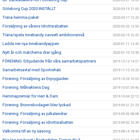
2020-03-27 18:20
Göteborg Cup 2020 INSTÄLLT
2020-03-19 21:00
Träna-hemma-paket
2020-03-17 15:20
Försäljning av vårens Idrottsrabatten
2020-02-25 12:50
Träna/spela innebandy oavsett ambitionsnivå
2020-02-19 16:25
Ladda ner nya Innebandyappen
2020-01-11 12:45
Nytt år och matcherna drar igång.
2020-01-10 10:30
FÖRENING: Erbjudande från våra samarbetspartners
2019-12-12 14:57
Samarbetsavtal med Sportrehab
2019-11-13 16:20
Förening: Försäljning av Enjoyguiden
2019-10-24 10:55
Förening: Målvaktens Dag
2019-10-07 09:46
Hemmapremiär för Herr & Dam
2019-10-04 22:12
Förening: Brunnsbodagen blev lyckad
2019-09-21 21:23
Förening: Försäljning av julkalendrar
2019-09-20 08:08
Förening: Försäljning av Idrottsrabatten
2019-09-02 16:39
Välkomna till en ny säsong
2019-08-14 18:44
Nya lag ser ljuset i Backadalen: Damer div 3