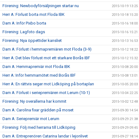
Förening: Newbodyförsäljningen startar nu
2015-10-19 13:25
Herr A: Förlust borta mot Floda IBK
2015-10-18 15:20
Dam A: Inför Pixbo borta
2015-10-16 18:00
Förening: Lagfoto dags
2015-10-16 15:21
Förening: Nya öppettider kansliet
2015-10-13 16:53
Dam A: Förlust i hemmapremiären mot Floda (3-9)
2015-10-12 18:22
Herr A: Det blev förlust mot ett starkare Borås IBF
2015-10-12 15:32
Dam A: Hemmapremiär mot Floda IBK
2015-10-08 20:00
Herr A: Inför hemmamötet med Borås IBF
2015-10-08 13:01
Herr A: En rättvis seger mot Lidköping på bortaplan
2015-10-05 20:03
Dam A: Förlust i seriepremiären mot Lerum (10-1)
2015-10-04 22:25
Förening: Ny overallerna har kommit
2015-10-02 12:48
Dam A: Carolina fixar grädden på moset
2015-09-30 14:54
Dam A: Seriepremiär mot Lerum
2015-09-29 21:38
Förening: Följ med herrarna till Lidköping
2015-09-29 09:45
Dam A: Entreprenören Catarina landar i lejonlivet
2015-09-27 18:14