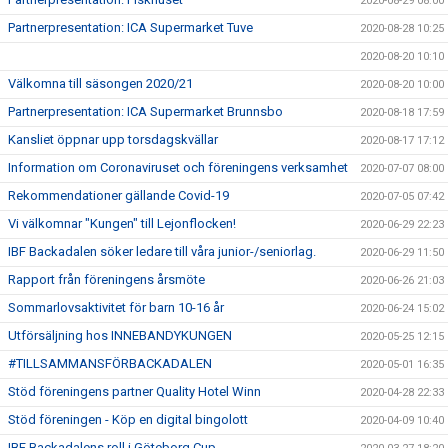
2020-08-29 08:00
Partnerpresentation: ICA Supermarket Tuve
2020-08-28 10:25
2020-08-20 10:10
Välkomna till säsongen 2020/21
2020-08-20 10:00
Partnerpresentation: ICA Supermarket Brunnsbo
2020-08-18 17:59
Kansliet öppnar upp torsdagskvällar
2020-08-17 17:12
Information om Coronaviruset och föreningens verksamhet
2020-07-07 08:00
Rekommendationer gällande Covid-19
2020-07-05 07:42
Vi välkomnar "Kungen" till Lejonflocken!
2020-06-29 22:23
IBF Backadalen söker ledare till våra junior-/seniorlag.
2020-06-29 11:50
Rapport från föreningens årsmöte
2020-06-26 21:03
Sommarlovsaktivitet för barn 10-16 år
2020-06-24 15:02
Utförsäljning hos INNEBANDYKUNGEN
2020-05-25 12:15
#TILLSAMMANSFÖRBACKADALEN
2020-05-01 16:35
Stöd föreningens partner Quality Hotel Winn
2020-04-28 22:33
Stöd föreningen - Köp en digital bingolott
2020-04-09 10:40
IBF Backadalens roll i Göteborg Cup