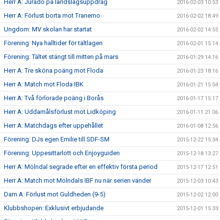
Herr A: Jurado på landslagsuppdrag
2016-02-03 10:53
Herr A: Förlust borta mot Tranemo
2016-02-02 18:49
Ungdom: MV skolan har startat
2016-02-02 14:55
Förening: Nya halltider för tältlagen
2016-02-01 15:14
Förening: Tältet stängt till mitten på mars
2016-01-29 14:16
Herr A: Tre sköna poäng mot Floda
2016-01-23 18:16
Herr A: Match mot Floda IBK
2016-01-21 15:04
Herr A: Två förlorade poäng i Borås
2016-01-17 15:17
Herr A: Uddamålsförlust mot Lidköping
2016-01-11 21:06
Herr A: Matchdags efter uppehållet
2016-01-08 12:56
Förening: DJs egen Emilie till SDF-SM
2015-12-22 15:34
Förening: Uppesittarlott och Enjoyguiden
2015-12-18 13:27
Herr A: Mölndal segrade efter en effektiv första period
2015-12-17 12:51
Herr A: Match mot Mölndals IBF nu när serien vänder
2015-12-03 10:43
Dam A: Förlust mot Guldheden (9-5)
2015-12-02 12:00
Klubbshopen: Exklusivt erbjudande
2015-12-01 15:33