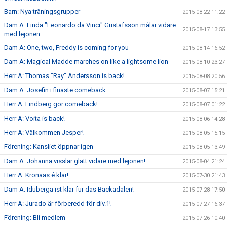
Barn: Nya träningsgrupper
2015-08-22 11:22
Dam A: Linda "Leonardo da Vinci" Gustafsson målar vidare
2015-08-17 13:55
med lejonen
Dam A: One, two, Freddy is coming for you
2015-08-14 16:52
Dam A: Magical Madde marches on like a lightsome lion
2015-08-10 23:27
Herr A: Thomas "Ray" Andersson is back!
2015-08-08 20:56
Dam A: Josefin i finaste comeback
2015-08-07 15:21
Herr A: Lindberg gör comeback!
2015-08-07 01:22
Herr A: Voita is back!
2015-08-06 14:28
Herr A: Välkommen Jesper!
2015-08-05 15:15
Förening: Kansliet öppnar igen
2015-08-05 13:49
Dam A: Johanna visslar glatt vidare med lejonen!
2015-08-04 21:24
Herr A: Kronaas é klar!
2015-07-30 21:43
Dam A: Iduberga ist klar für das Backadalen!
2015-07-28 17:50
Herr A: Jurado är förberedd för div.1!
2015-07-27 16:37
Förening: Bli medlem
2015-07-26 10:40