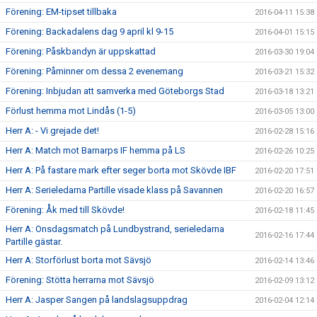
Förening: EM-tipset tillbaka
2016-04-11 15:38
Förening: Backadalens dag 9 april kl 9-15
2016-04-01 15:15
Förening: Påskbandyn är uppskattad
2016-03-30 19:04
Förening: Påminner om dessa 2 evenemang
2016-03-21 15:32
Förening: Inbjudan att samverka med Göteborgs Stad
2016-03-18 13:21
Förlust hemma mot Lindås (1-5)
2016-03-05 13:00
Herr A: - Vi grejade det!
2016-02-28 15:16
Herr A: Match mot Barnarps IF hemma på LS
2016-02-26 10:25
Herr A: På fastare mark efter seger borta mot Skövde IBF
2016-02-20 17:51
Herr A: Serieledarna Partille visade klass på Savannen
2016-02-20 16:57
Förening: Åk med till Skövde!
2016-02-18 11:45
Herr A: Onsdagsmatch på Lundbystrand, serieledarna
2016-02-16 17:44
Partille gästar.
Herr A: Storförlust borta mot Sävsjö
2016-02-14 13:46
Förening: Stötta herrarna mot Sävsjö
2016-02-09 13:12
Herr A: Jasper Sangen på landslagsuppdrag
2016-02-04 12:14