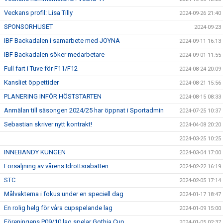
Veckans profil: Lisa Tilly
2024-09-26 21:40
SPONSORHUSET
2024-09-23
IBF Backadalen i samarbete med JOYNA
2024-09-11 16:13
IBF Backadalen söker medarbetare
2024-09-01 11:55
Full fart i Tuve för F11/F12
2024-08-24 20:09
Kansliet öppettider
2024-08-21 15:56
PLANERING INFÖR HÖSTSTARTEN
2024-08-15 08:33
Anmälan till säsongen 2024/25 har öppnat i Sportadmin
2024-07-25 10:37
Sebastian skriver nytt kontrakt!
2024-04-08 20:20
2024-03-25 10:25
INNEBANDY KUNGEN
2024-03-04 17:00
Försäljning av vårens Idrottsrabatten
2024-02-22 16:19
STC
2024-02-05 17:14
Målvakterna i fokus under en speciell dag
2024-01-17 18:47
En rolig helg för våra cupspelande lag
2024-01-09 15:00
Föreningens P09/10 lag spelar Gothia Cup
2024-01-05 02:37