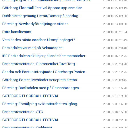
2020-11-20 09:20
Göteborg Floorball Festival öppnar upp anmälan
2020-10-22 09:19
Dubbelarrangemang Herrar/Damer på söndag
2020-10-22 09:00
Förening: Newbodyförsäljningen startar
2020-10-14 08:30
Extra kansliresurs
2020-10-08 21:54
Vem är den bästa coachen i kompisgänget?
2020-10-05 21:49
Backadalen var med på Selmadagen
2020-10-03 20:40
IBF Backadalens riktlinjer gällande hemmamatcher
2020-10-02 12:25
Partnerpresentation: Blomsterriket Tuve Torg
2020-09-28 23:20
Sandra och Pontus intervjuade i Göteborgs Posten
2020-09-26 12:25
Göteborg Posten livesänder seriepremiärerna
2020-09-25 09:45
Förening: Backadalen med på Brunnsbodagen
2020-09-19 16:20
GÖTEBORG FLOORBALL FESTIVAL
2020-09-15 19:00
Förening: Försäljning av Idrottsrabatten igång
2020-09-08 14:58
Partnerpresentation: STC
2020-09-04 15:30
GÖTEBORG FLOORBALL FESTIVAL
2020-08-31 22:00
Partnerpresentation: Fiskhuset