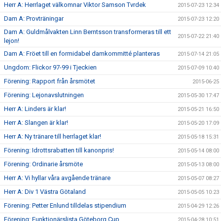
Herr A: Herrlaget välkomnar Viktor Samson Tvrdek
2015-07-23 12:34
Dam A: Provträningar
2015-07-23 12:20
Dam A: Guldmålvakten Linn Berntsson transformeras till ett
2015-07-22 21:40
lejon!
Dam A: Fröet till en formidabel damkommitté planteras
2015-07-14 21:05
Ungdom: Flickor 97-99 i Tjeckien
2015-07-09 10:40
Förening: Rapport från årsmötet
2015-06-25
Förening: Lejonavslutningen
2015-05-30 17:47
Herr A: Linders är klar!
2015-05-21 16:50
Herr A: Slangen är klar!
2015-05-20 17:09
Herr A: Ny tränare till herrlaget klar!
2015-05-18 15:31
Förening: Idrottsrabatten till kanonpris!
2015-05-14 08:00
Förening: Ordinarie årsmöte
2015-05-13 08:00
Herr A: Vi hyllar våra avgående tränare
2015-05-07 08:27
Herr A: Div 1 Västra Götaland
2015-05-05 10:23
Förening: Petter Enlund tilldelas stipendium
2015-04-29 12:26
Förening: Funktionärslista Göteborg Cup
2015-04-28 10:51