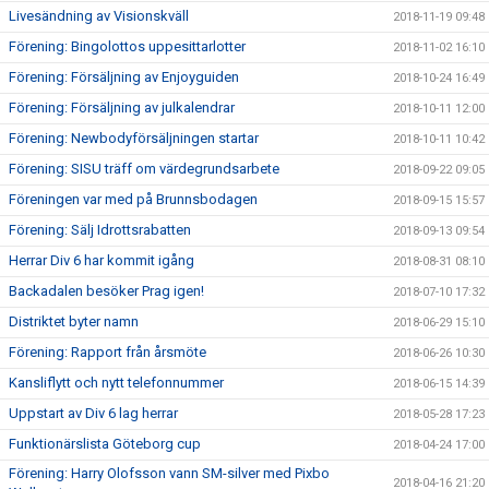
Livesändning av Visionskväll
2018-11-19 09:48
Förening: Bingolottos uppesittarlotter
2018-11-02 16:10
Förening: Försäljning av Enjoyguiden
2018-10-24 16:49
Förening: Försäljning av julkalendrar
2018-10-11 12:00
Förening: Newbodyförsäljningen startar
2018-10-11 10:42
Förening: SISU träff om värdegrundsarbete
2018-09-22 09:05
Föreningen var med på Brunnsbodagen
2018-09-15 15:57
Förening: Sälj Idrottsrabatten
2018-09-13 09:54
Herrar Div 6 har kommit igång
2018-08-31 08:10
Backadalen besöker Prag igen!
2018-07-10 17:32
Distriktet byter namn
2018-06-29 15:10
Förening: Rapport från årsmöte
2018-06-26 10:30
Kansliflytt och nytt telefonnummer
2018-06-15 14:39
Uppstart av Div 6 lag herrar
2018-05-28 17:23
Funktionärslista Göteborg cup
2018-04-24 17:00
Förening: Harry Olofsson vann SM-silver med Pixbo
2018-04-16 21:20