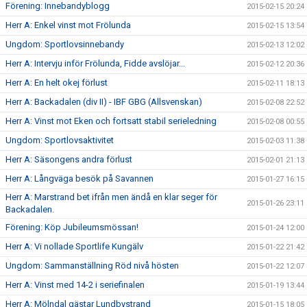
Förening: Innebandyblogg
2015-02-15 20:24
Herr A: Enkel vinst mot Frölunda
2015-02-15 13:54
Ungdom: Sportlovsinnebandy
2015-02-13 12:02
Herr A: Intervju inför Frölunda, Fidde avslöjar...
2015-02-12 20:36
Herr A: En helt okej förlust
2015-02-11 18:13
Herr A: Backadalen (div II) - IBF GBG (Allsvenskan)
2015-02-08 22:52
Herr A: Vinst mot Eken och fortsatt stabil serieledning
2015-02-08 00:55
Ungdom: Sportlovsaktivitet
2015-02-03 11:38
Herr A: Säsongens andra förlust
2015-02-01 21:13
Herr A: Långväga besök på Savannen
2015-01-27 16:15
Herr A: Marstrand bet ifrån men ändå en klar seger för
2015-01-26 23:11
Backadalen.
Förening: Köp Jubileumsmössan!
2015-01-24 12:00
Herr A: Vi nollade Sportlife Kungälv
2015-01-22 21:42
Ungdom: Sammanställning Röd nivå hösten
2015-01-22 12:07
Herr A: Vinst med 14-2 i seriefinalen
2015-01-19 13:44
Herr A: Mölndal gästar Lundbystrand
2015-01-15 18:05