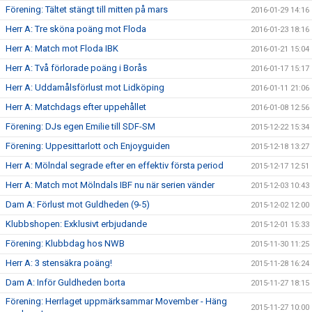
Förening: Tältet stängt till mitten på mars
2016-01-29 14:16
Herr A: Tre sköna poäng mot Floda
2016-01-23 18:16
Herr A: Match mot Floda IBK
2016-01-21 15:04
Herr A: Två förlorade poäng i Borås
2016-01-17 15:17
Herr A: Uddamålsförlust mot Lidköping
2016-01-11 21:06
Herr A: Matchdags efter uppehållet
2016-01-08 12:56
Förening: DJs egen Emilie till SDF-SM
2015-12-22 15:34
Förening: Uppesittarlott och Enjoyguiden
2015-12-18 13:27
Herr A: Mölndal segrade efter en effektiv första period
2015-12-17 12:51
Herr A: Match mot Mölndals IBF nu när serien vänder
2015-12-03 10:43
Dam A: Förlust mot Guldheden (9-5)
2015-12-02 12:00
Klubbshopen: Exklusivt erbjudande
2015-12-01 15:33
Förening: Klubbdag hos NWB
2015-11-30 11:25
Herr A: 3 stensäkra poäng!
2015-11-28 16:24
Dam A: Inför Guldheden borta
2015-11-27 18:15
Förening: Herrlaget uppmärksammar Movember - Häng
2015-11-27 10:00