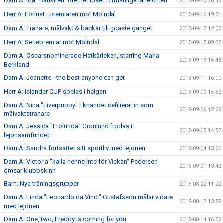
Dam A: Ida ”Bankiren” Bremer löser förmånliga lånelöften
2015-09-20 20:46
Herr A: Förlust i premiären mot Mölndal
2015-09-19 19:31
Dam A: Tränare, målvakt & backar till goaste gänget
2015-09-17 12:00
Herr A: Seriepremiär mot Mölndal
2015-09-15 09:35
Dam A: Oscarsnominerade Hatkärleken, starring Maria
2015-09-13 16:48
Berkland
Dam A: Jeanette - the best anyone can get
2015-09-11 16:00
Herr A: Islander CUP spelas i helgen
2015-09-09 15:52
Dam A: Nina "Liverpuppy" Eknander defilierar in som
2015-09-06 12:26
målvaktstränare
Dam A: Jessica "Frölunda" Grönlund frodas i
2015-09-05 14:52
lejonsamfundet
Dam A: Sandra fortsätter sitt sportliv med lejonen
2015-09-04 13:20
Dam A: Victoria "kalla henne inte för Vickan" Pedersen
2015-09-01 13:42
ömsar klubbskinn
Barn: Nya träningsgrupper
2015-08-22 11:22
Dam A: Linda "Leonardo da Vinci" Gustafsson målar vidare
2015-08-17 13:55
med lejonen
Dam A: One, two, Freddy is coming for you
2015-08-14 16:52