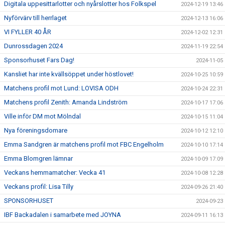
Digitala uppesittarlotter och nyårslotter hos Folkspel
2024-12-19 13:46
Nyförvärv till herrlaget
2024-12-13 16:06
VI FYLLER 40 ÅR
2024-12-02 12:31
Dunrossdagen 2024
2024-11-19 22:54
Sponsorhuset Fars Dag!
2024-11-05
Kansliet har inte kvällsöppet under höstlovet!
2024-10-25 10:59
Matchens profil mot Lund: LOVISA ODH
2024-10-24 22:31
Matchens profil Zenith: Amanda Lindström
2024-10-17 17:06
Ville inför DM mot Mölndal
2024-10-15 11:04
Nya föreningsdomare
2024-10-12 12:10
Emma Sandgren är matchens profil mot FBC Engelholm
2024-10-10 17:14
Emma Blomgren lämnar
2024-10-09 17:09
Veckans hemmamatcher: Vecka 41
2024-10-08 12:28
Veckans profil: Lisa Tilly
2024-09-26 21:40
SPONSORHUSET
2024-09-23
IBF Backadalen i samarbete med JOYNA
2024-09-11 16:13