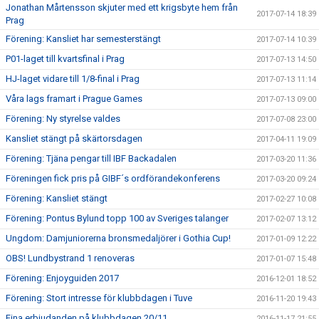
Jonathan Mårtensson skjuter med ett krigsbyte hem från
2017-07-14 18:39
Prag
Förening: Kansliet har semesterstängt
2017-07-14 10:39
P01-laget till kvartsfinal i Prag
2017-07-13 14:50
HJ-laget vidare till 1/8-final i Prag
2017-07-13 11:14
Våra lags framart i Prague Games
2017-07-13 09:00
Förening: Ny styrelse valdes
2017-07-08 23:00
Kansliet stängt på skärtorsdagen
2017-04-11 19:09
Förening: Tjäna pengar till IBF Backadalen
2017-03-20 11:36
Föreningen fick pris på GIBF´s ordförandekonferens
2017-03-20 09:24
Förening: Kansliet stängt
2017-02-27 10:08
Förening: Pontus Bylund topp 100 av Sveriges talanger
2017-02-07 13:12
Ungdom: Damjuniorerna bronsmedaljörer i Gothia Cup!
2017-01-09 12:22
OBS! Lundbystrand 1 renoveras
2017-01-07 15:48
Förening: Enjoyguiden 2017
2016-12-01 18:52
Förening: Stort intresse för klubbdagen i Tuve
2016-11-20 19:43
Fina erbjudanden på klubbdagen 20/11
2016-11-17 21:55