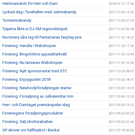
Hemmamatch för Herr och Dam
2018-01-27 17:36
Lyckad dag i Tuvehallen med Julinnebandy
2017-12-30 13:26
Tomteinnebandy
2017-12-20 07:29
Tjejerna åkte ur DJ-SM regionslutspel.
2017-12-03 00:38
Nominera våra lag till Pantameras fairplay-pris
2017-11-22 18:52
Förening: Handla i Webshopen
2017-11-20 17:30
Förening: Bingolottos uppesittarkväll
2017-11-02 10:44
Förening: Nu lanseras Webshopen
2017-11-02 10:30
Förening: Nytt sponsoravtal med STC
2017-10-29 08:07
Förening: Enjoyguiden 2018
2017-10-26 18:01
Förening: Newbodyförsäljningen startar
2017-10-23 14:02
Förening: Försäljning av Julkalendrar mm
2017-10-06 15:50
Herr- och Damlaget premiärspelar idag
2017-09-29 19:22
Föreningens försäljningsprodukter
2017-09-22 09:22
Förening: Sälj Idrottsrabatten
2017-09-22 01:40
GP skriver om hallfiaskot i Backa!
2017-07-18 00:02