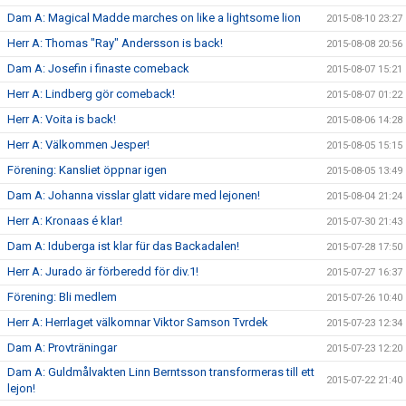
Dam A: Magical Madde marches on like a lightsome lion
2015-08-10 23:27
Herr A: Thomas "Ray" Andersson is back!
2015-08-08 20:56
Dam A: Josefin i finaste comeback
2015-08-07 15:21
Herr A: Lindberg gör comeback!
2015-08-07 01:22
Herr A: Voita is back!
2015-08-06 14:28
Herr A: Välkommen Jesper!
2015-08-05 15:15
Förening: Kansliet öppnar igen
2015-08-05 13:49
Dam A: Johanna visslar glatt vidare med lejonen!
2015-08-04 21:24
Herr A: Kronaas é klar!
2015-07-30 21:43
Dam A: Iduberga ist klar für das Backadalen!
2015-07-28 17:50
Herr A: Jurado är förberedd för div.1!
2015-07-27 16:37
Förening: Bli medlem
2015-07-26 10:40
Herr A: Herrlaget välkomnar Viktor Samson Tvrdek
2015-07-23 12:34
Dam A: Provträningar
2015-07-23 12:20
Dam A: Guldmålvakten Linn Berntsson transformeras till ett
2015-07-22 21:40
lejon!