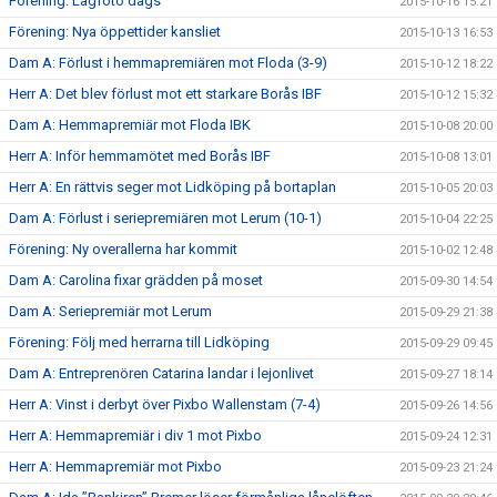
Förening: Lagfoto dags
2015-10-16 15:21
Förening: Nya öppettider kansliet
2015-10-13 16:53
Dam A: Förlust i hemmapremiären mot Floda (3-9)
2015-10-12 18:22
Herr A: Det blev förlust mot ett starkare Borås IBF
2015-10-12 15:32
Dam A: Hemmapremiär mot Floda IBK
2015-10-08 20:00
Herr A: Inför hemmamötet med Borås IBF
2015-10-08 13:01
Herr A: En rättvis seger mot Lidköping på bortaplan
2015-10-05 20:03
Dam A: Förlust i seriepremiären mot Lerum (10-1)
2015-10-04 22:25
Förening: Ny overallerna har kommit
2015-10-02 12:48
Dam A: Carolina fixar grädden på moset
2015-09-30 14:54
Dam A: Seriepremiär mot Lerum
2015-09-29 21:38
Förening: Följ med herrarna till Lidköping
2015-09-29 09:45
Dam A: Entreprenören Catarina landar i lejonlivet
2015-09-27 18:14
Herr A: Vinst i derbyt över Pixbo Wallenstam (7-4)
2015-09-26 14:56
Herr A: Hemmapremiär i div 1 mot Pixbo
2015-09-24 12:31
Herr A: Hemmapremiär mot Pixbo
2015-09-23 21:24