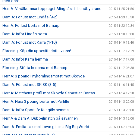
med oss!
Herr A: Vi välkomnar topplaget Alingsås till Lundbystrand
2015-11-25 21:56
Dam A: Förlust mot Lindås (9-2)
2015-11-23 10:30
Herr A: Förlust borta mot Barnarp
2015-11-22 12:34
Dam A: Inför Lindås borta
2015-11-20 18:00
Dam A: Förlust mot Kärra (1-10)
2015-11-19 18:40
Förening: Köp din uppesittarlott av oss!
2015-11-17 17:19
Dam A: Inför Kärra hemma
2015-11-17 17:00
Förening: Stötta herrarna mot Barnarp
2015-11-17 08:38
Herr A: 3 poäng i nykomlingsmötet mot Skövde
2015-11-16 21:07
Dam A: Förlust mot SKIBK (3-5)
2015-11-16 11:45
Herr A: Matchens profil mot Skövde Sebastian Bortas
2015-11-14 12:18
Herr A: Nära 3 poäng borta mot Partille
2015-11-13 20:08
Dam A: Inför Sportlife Kungälv hemma
2015-11-13 20:00
Herr A & Dam A: Dubbelmatch på savannen
2015-11-13 13:00
Dam A: Emilia - a small town girl in a Big Big World
2015-11-07 15:04