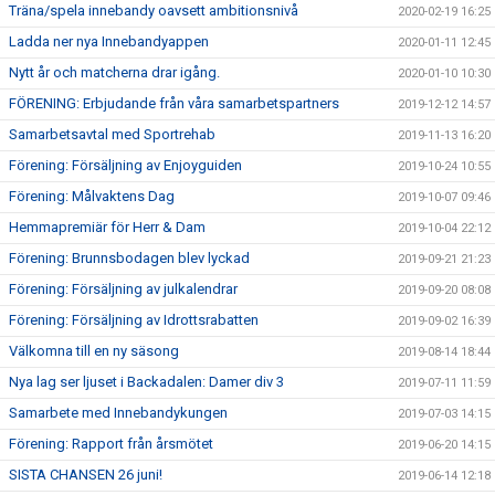
Träna/spela innebandy oavsett ambitionsnivå
2020-02-19 16:25
Ladda ner nya Innebandyappen
2020-01-11 12:45
Nytt år och matcherna drar igång.
2020-01-10 10:30
FÖRENING: Erbjudande från våra samarbetspartners
2019-12-12 14:57
Samarbetsavtal med Sportrehab
2019-11-13 16:20
Förening: Försäljning av Enjoyguiden
2019-10-24 10:55
Förening: Målvaktens Dag
2019-10-07 09:46
Hemmapremiär för Herr & Dam
2019-10-04 22:12
Förening: Brunnsbodagen blev lyckad
2019-09-21 21:23
Förening: Försäljning av julkalendrar
2019-09-20 08:08
Förening: Försäljning av Idrottsrabatten
2019-09-02 16:39
Välkomna till en ny säsong
2019-08-14 18:44
Nya lag ser ljuset i Backadalen: Damer div 3
2019-07-11 11:59
Samarbete med Innebandykungen
2019-07-03 14:15
Förening: Rapport från årsmötet
2019-06-20 14:15
SISTA CHANSEN 26 juni!
2019-06-14 12:18