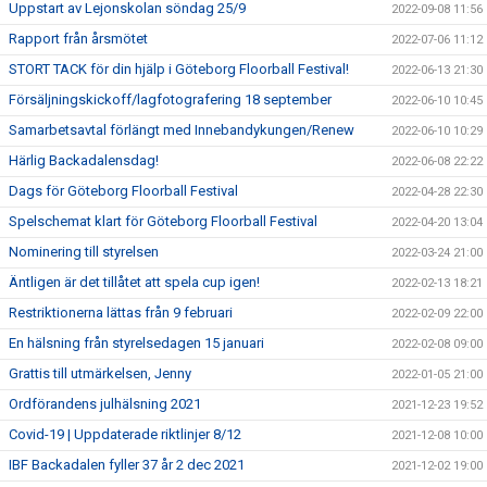
Uppstart av Lejonskolan söndag 25/9
2022-09-08 11:56
Rapport från årsmötet
2022-07-06 11:12
STORT TACK för din hjälp i Göteborg Floorball Festival!
2022-06-13 21:30
Försäljningskickoff/lagfotografering 18 september
2022-06-10 10:45
Samarbetsavtal förlängt med Innebandykungen/Renew
2022-06-10 10:29
Härlig Backadalensdag!
2022-06-08 22:22
Dags för Göteborg Floorball Festival
2022-04-28 22:30
Spelschemat klart för Göteborg Floorball Festival
2022-04-20 13:04
Nominering till styrelsen
2022-03-24 21:00
Äntligen är det tillåtet att spela cup igen!
2022-02-13 18:21
Restriktionerna lättas från 9 februari
2022-02-09 22:00
En hälsning från styrelsedagen 15 januari
2022-02-08 09:00
Grattis till utmärkelsen, Jenny
2022-01-05 21:00
Ordförandens julhälsning 2021
2021-12-23 19:52
Covid-19 | Uppdaterade riktlinjer 8/12
2021-12-08 10:00
IBF Backadalen fyller 37 år 2 dec 2021
2021-12-02 19:00