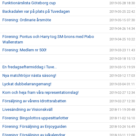
Funktionärslista Göteborg cup
2019-05-28 18:30
Backadalen var på plats på Tuvedagen
2019-05-25 22:42
Förening: Ordinarie årsmöte
2019-05-15 07:30
2019-04-26 14:34
Förening: Pontus och Harry tog SM-brons med Pixbo
2019-04-25 10:22
Wallenstam
Förening: Medlem nr 500!
2019-03-23 11:43
2019-03-18 15:13
En fredagseftermiddag i Tuve...
2019-03-15 19:59
Nya matchtröjor nästa säsong!
2019-03-12 17:03
Lyckat dubbelarrangemang!
2019-03-04 01:11
Kom och heja fram våra representationslag!
2019-02-27 12:34
Försäljning av vårens Idrottsrabatten
2019-02-27 12:30
Livesändning av Visionskväll
2018-11-19 09:48
Förening: Bingolottos uppesittarlotter
2018-11-02 16:10
Förening: Försäljning av Enjoyguiden
2018-10-24 16:49
Förening: Försäljning av julkalendrar
2018-10-11 12:00