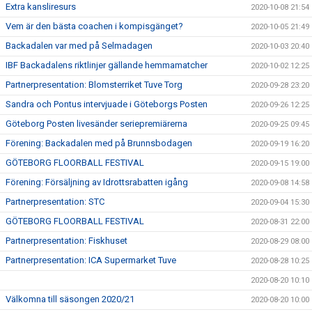
Extra kansliresurs
2020-10-08 21:54
Vem är den bästa coachen i kompisgänget?
2020-10-05 21:49
Backadalen var med på Selmadagen
2020-10-03 20:40
IBF Backadalens riktlinjer gällande hemmamatcher
2020-10-02 12:25
Partnerpresentation: Blomsterriket Tuve Torg
2020-09-28 23:20
Sandra och Pontus intervjuade i Göteborgs Posten
2020-09-26 12:25
Göteborg Posten livesänder seriepremiärerna
2020-09-25 09:45
Förening: Backadalen med på Brunnsbodagen
2020-09-19 16:20
GÖTEBORG FLOORBALL FESTIVAL
2020-09-15 19:00
Förening: Försäljning av Idrottsrabatten igång
2020-09-08 14:58
Partnerpresentation: STC
2020-09-04 15:30
GÖTEBORG FLOORBALL FESTIVAL
2020-08-31 22:00
Partnerpresentation: Fiskhuset
2020-08-29 08:00
Partnerpresentation: ICA Supermarket Tuve
2020-08-28 10:25
2020-08-20 10:10
Välkomna till säsongen 2020/21
2020-08-20 10:00