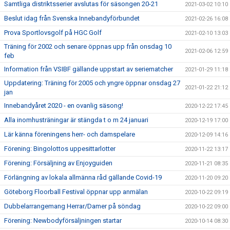
Samtliga distriktsserier avslutas för säsongen 20-21
2021-03-02 10:10
Beslut idag från Svenska Innebandyförbundet
2021-02-26 16:08
Prova Sportlovsgolf på HGC Golf
2021-02-10 13:03
Träning för 2002 och senare öppnas upp från onsdag 10
2021-02-06 12:59
feb
Information från VSIBF gällande uppstart av seriematcher
2021-01-29 11:18
Uppdatering: Träning för 2005 och yngre öppnar onsdag 27
2021-01-22 21:12
jan
Innebandyåret 2020 - en ovanlig säsong!
2020-12-22 17:45
Alla inomhusträningar är stängda t o m 24 januari
2020-12-19 17:00
Lär känna föreningens herr- och damspelare
2020-12-09 14:16
Förening: Bingolottos uppesittarlotter
2020-11-22 13:17
Förening: Försäljning av Enjoyguiden
2020-11-21 08:35
Förlängning av lokala allmänna råd gällande Covid-19
2020-11-20 09:20
Göteborg Floorball Festival öppnar upp anmälan
2020-10-22 09:19
Dubbelarrangemang Herrar/Damer på söndag
2020-10-22 09:00
Förening: Newbodyförsäljningen startar
2020-10-14 08:30