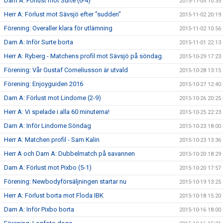
Dam A: Förlust mot Surte (6-4)
2015-11-05 10:35
Herr A: Förlust mot Sävsjö efter "sudden"
2015-11-02 20:19
Förening: Overaller klara för utlämning
2015-11-02 10:56
Dam A: Inför Surte borta
2015-11-01 22:13
Herr A: Ryberg - Matchens profil mot Sävsjö på söndag.
2015-10-29 17:23
Förening: Vår Gustaf Corneliusson är utvald
2015-10-28 13:15
Förening: Enjoyguiden 2016
2015-10-27 12:40
Dam A: Förlust mot Lindome (2-9)
2015-10-26 20:25
Herr A: Vi spelade i alla 60 minuterna!
2015-10-25 22:23
Dam A: Inför Lindome Söndag
2015-10-23 18:00
Herr A: Matchen profil - Sam Kalin
2015-10-23 13:36
Herr A och Dam A: Dubbelmatch på savannen
2015-10-20 18:29
Dam A: Förlust mot Pixbo (5-1)
2015-10-20 17:57
Förening: Newbodyförsäljningen startar nu
2015-10-19 13:25
Herr A: Förlust borta mot Floda IBK
2015-10-18 15:20
Dam A: Inför Pixbo borta
2015-10-16 18:00