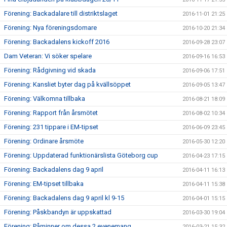
Förening: Backadalare till distriktslaget
2016-11-01 21:25
Förening: Nya föreningsdomare
2016-10-20 21:34
Förening: Backadalens kickoff 2016
2016-09-28 23:07
Dam Veteran: Vi söker spelare
2016-09-16 16:53
Förening: Rådgivning vid skada
2016-09-06 17:51
Förening: Kansliet byter dag på kvällsöppet
2016-09-05 13:47
Förening: Välkomna tillbaka
2016-08-21 18:09
Förening: Rapport från årsmötet
2016-08-02 10:34
Förening: 231 tippare i EM-tipset
2016-06-09 23:45
Förening: Ordinare årsmöte
2016-05-30 12:20
Förening: Uppdaterad funktionärslista Göteborg cup
2016-04-23 17:15
Förening: Backadalens dag 9 april
2016-04-11 16:13
Förening: EM-tipset tillbaka
2016-04-11 15:38
Förening: Backadalens dag 9 april kl 9-15
2016-04-01 15:15
Förening: Påskbandyn är uppskattad
2016-03-30 19:04
Förening: Påminner om dessa 2 evenemang
2016-03-21 15:32