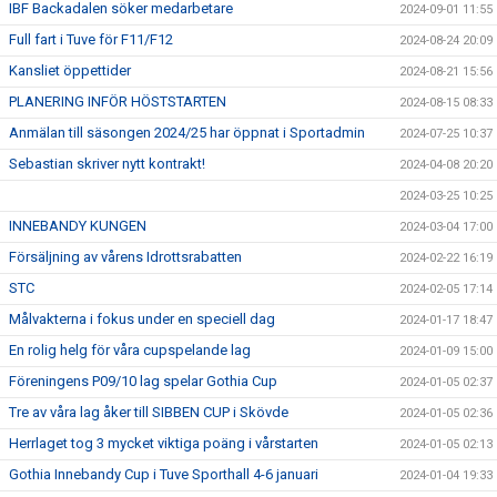
IBF Backadalen söker medarbetare
2024-09-01 11:55
Full fart i Tuve för F11/F12
2024-08-24 20:09
Kansliet öppettider
2024-08-21 15:56
PLANERING INFÖR HÖSTSTARTEN
2024-08-15 08:33
Anmälan till säsongen 2024/25 har öppnat i Sportadmin
2024-07-25 10:37
Sebastian skriver nytt kontrakt!
2024-04-08 20:20
2024-03-25 10:25
INNEBANDY KUNGEN
2024-03-04 17:00
Försäljning av vårens Idrottsrabatten
2024-02-22 16:19
STC
2024-02-05 17:14
Målvakterna i fokus under en speciell dag
2024-01-17 18:47
En rolig helg för våra cupspelande lag
2024-01-09 15:00
Föreningens P09/10 lag spelar Gothia Cup
2024-01-05 02:37
Tre av våra lag åker till SIBBEN CUP i Skövde
2024-01-05 02:36
Herrlaget tog 3 mycket viktiga poäng i vårstarten
2024-01-05 02:13
Gothia Innebandy Cup i Tuve Sporthall 4-6 januari
2024-01-04 19:33