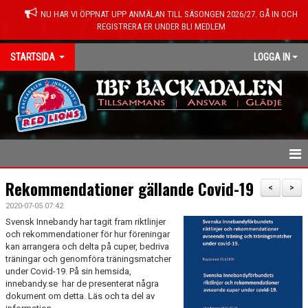
NU HAR VI ÖPPNAT UPP ANMÄLAN TILL SÄSONGEN 2026/27. GÅ IN OCH
REGISTRERA ER UNDER BLI MEDLEM
STARTSIDA
LOGGA IN
HEM
Rekommendationer gällande Covid-19
<
>
2020-07-05 07:42
NYHETER
Svensk Innebandy har tagit fram riktlinjer
och rekommendationer för hur föreningar
KONTAKT
kan arrangera och delta på cuper, bedriva
träningar och genomföra träningsmatcher
under Covid-19. På sin hemsida,
OM FÖRENINGEN
innebandy.se har de presenterat några
dokument om detta. Läs och ta del av
MEDLEMSINFO