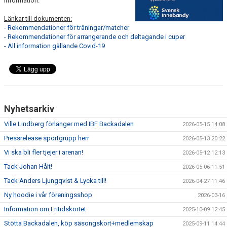
information.
Länkar till dokumenten:
KALENDER
- Rekommendationer för träningar/matcher
- Rekommendationer för arrangerande och deltagande i cuper
MATCHER
- All information gällande Covid-19
DOKUMENT
KLUBBSHOPEN
BILDGALLERI
Nyhetsarkiv
Ville Lindberg förlänger med IBF Backadalen
2026-05-15 14:08
Pressrelease sportgrupp herr
2026-05-13 20:22
Vi ska bli fler tjejer i arenan!
2026-05-12 12:13
Tack Johan Hålt!
2026-05-06 11:51
Tack Anders Ljungqvist & Lycka till!
2026-04-27 11:46
Ny hoodie i vår föreningsshop
2026-03-16
Information om Fritidskortet
2025-10-09 12:45
Stötta Backadalen, köp säsongskort+medlemskap
2025-09-11 14:44