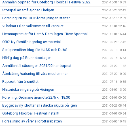
Anmälan öppnad för Göteborg Floorball Festival 2022
2021-10-31 19:39
Storspel av smålejonen i helgen
2021-10-25 22:42
Förening: NEWBODY-försäljningen startar
2021-10-15 12:59
Vi hälsar Lilian välkommen till kansliet
2021-10-01 22:16
Hemmapremiär för Herr & Dam-lagen i Tuve Sporthall
2021-10-01 16:44
OBS! Ny försäljningsdag av material
2021-09-28 17:42
Seriepremiärer idag för HJAS och DJAS
2021-09-19 10:14
Härlig dag på Brunnsbodagen
2021-09-18 16:33
Anmälan till säsongen 2021/22 har öppnat
2021-07-20 11:42
Återbäring/satsning till våra medlemmar
2021-07-20 10:00
Rapport från årsmötet
2021-07-16 10:55
Historiska vingslag på Hisingen
2021-06-07 13:00
Förening: Ordinarie årsmöte 22/6 kl. 18:30
2021-06-01 09:00
Bygget av ny idrottshall i Backa skjuts på igen
2021-05-26 08:44
Göteborg Floorball Festival Inställt!
2021-04-01 09:54
Försäljning av vårens Idrottsrabatten
2021-03-05 10:45