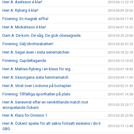
Herr A: Axelsson é klar!
2015-04-12 22:19
Herr A: Ryberg é klar!
2015-04-09 20:56
Förening: En magisk siffra!
2015-04-09 17:49
Herr A: Mickelsson é klar!
2015-04-07 16:55
Dam A: De kom. De såg. De gick obesegrade.
2015-03-29 23:00
Förening: Sälj Idrottsrabatten!
2015-03-20 07:23
Herr A: Seger även i sista seriematchen
2015-03-18 22:18
Förening: Cupdeltagande
2015-03-12 10:03
Herr A: Mattias Ryberg i en klass för sig...
2015-03-07 18:40
Herr A: Säsongens sista hemmamatch
2015-03-04 17:09
Herr A: Vinst över Lindome på bortaplan
2015-03-02 21:49
Förening: Tillfälliga sporthallen på plats
2015-03-01 14:58
Herr A: Serievinst efter en nervkittlande match mot
2015-02-23 23:17
storspelande Öckerö
Herr A: Klara för Division 1
2015-02-20 23:30
Herr A: Öckerö spelar för att säkra fortsatt existens i div II
2015-02-19 12:48
GBG