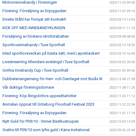
Motionsinnebandy i föreningen
2023-11-23 09:30
Förening: Försäljning av Enjoyguiden
2023-11-07 09:14
Emelie Ståhl har förnyat sitt kontrakt!
2023-09-13 13:54
KICK OFF MED INNEBANDYKUNGEN
2023-09-11 11:10
Försäljning av höstens Idrottsrabatten
2023-09-08 08:00
Sportlovsinnebandy i Tuve Sporthall
2023-02-13 18:20
Inled sportlovsveckan på bästa sätt, med Lejonklacken!
2023-02-10 16:40
Livestreaming tillsvidare avstängd i Tuve Sporthall
2023-02-02 20:00
Gothia Innebandy Cup i Tuve Sporthall
2023-01-05 09:46
Dubbelarrangemang för Herr- och Damlaget mot Burås IK
2022-12-08 21:58
Vår duktiga föreningsdomare
2022-11-28 11:26
Förening: Köp Bingolottos uppesittarlotter
2022-11-24 11:12
Anmälan öppnat till Göteborg Floorball Festival 2023
2022-11-22 22:34
Förening: Försäljning av Enjoyguiden
2022-11-01 11:18
Nytt Guld för P09/10 - Vinner Bästkustcupen
2022-10-03 13:24
Grattis till P09/10 som lyfte guld i Kärra Invitational.
2022-09-26 22:44