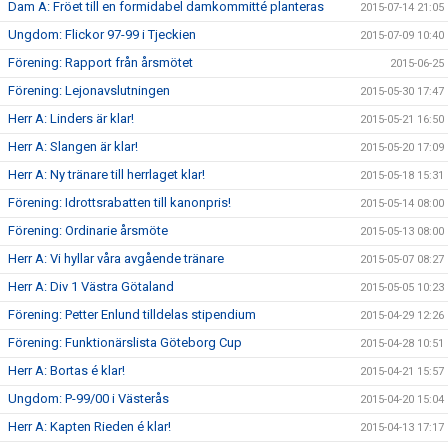
Dam A: Fröet till en formidabel damkommitté planteras
2015-07-14 21:05
Ungdom: Flickor 97-99 i Tjeckien
2015-07-09 10:40
Förening: Rapport från årsmötet
2015-06-25
Förening: Lejonavslutningen
2015-05-30 17:47
Herr A: Linders är klar!
2015-05-21 16:50
Herr A: Slangen är klar!
2015-05-20 17:09
Herr A: Ny tränare till herrlaget klar!
2015-05-18 15:31
Förening: Idrottsrabatten till kanonpris!
2015-05-14 08:00
Förening: Ordinarie årsmöte
2015-05-13 08:00
Herr A: Vi hyllar våra avgående tränare
2015-05-07 08:27
Herr A: Div 1 Västra Götaland
2015-05-05 10:23
Förening: Petter Enlund tilldelas stipendium
2015-04-29 12:26
Förening: Funktionärslista Göteborg Cup
2015-04-28 10:51
Herr A: Bortas é klar!
2015-04-21 15:57
Ungdom: P-99/00 i Västerås
2015-04-20 15:04
Herr A: Kapten Rieden é klar!
2015-04-13 17:17