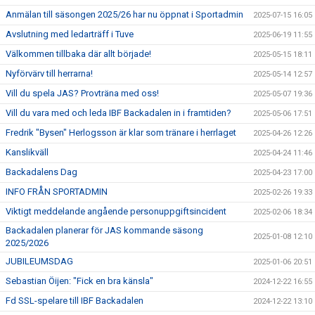
Anmälan till säsongen 2025/26 har nu öppnat i Sportadmin
2025-07-15 16:05
Avslutning med ledarträff i Tuve
2025-06-19 11:55
Välkommen tillbaka där allt började!
2025-05-15 18:11
Nyförvärv till herrarna!
2025-05-14 12:57
Vill du spela JAS? Provträna med oss!
2025-05-07 19:36
Vill du vara med och leda IBF Backadalen in i framtiden?
2025-05-06 17:51
Fredrik "Bysen" Herlogsson är klar som tränare i herrlaget
2025-04-26 12:26
Kanslikväll
2025-04-24 11:46
Backadalens Dag
2025-04-23 17:00
INFO FRÅN SPORTADMIN
2025-02-26 19:33
Viktigt meddelande angående personuppgiftsincident
2025-02-06 18:34
Backadalen planerar för JAS kommande säsong
2025-01-08 12:10
2025/2026
JUBILEUMSDAG
2025-01-06 20:51
Sebastian Öijen: "Fick en bra känsla"
2024-12-22 16:55
Fd SSL-spelare till IBF Backadalen
2024-12-22 13:10