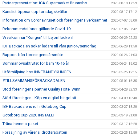
Partnerpresentation: ICA Supermarket Brunnsbo
2020-08-18 17:59
Kansliet öppnar upp torsdagskvällar
2020-08-17 17:12
Information om Coronaviruset och föreningens verksamhet
2020-07-07 08:00
Rekommendationer gällande Covid-19
2020-07-05 07:42
Vi välkomnar "Kungen" till Lejonflocken!
2020-06-29 22:23
IBF Backadalen söker ledare till våra junior-/seniorlag.
2020-06-29 11:50
Rapport från föreningens årsmöte
2020-06-26 21:03
Sommarlovsaktivitet för barn 10-16 år
2020-06-24 15:02
Utförsäljning hos INNEBANDYKUNGEN
2020-05-25 12:15
#TILLSAMMANSFÖRBACKADALEN
2020-05-01 16:35
Stöd föreningens partner Quality Hotel Winn
2020-04-28 22:33
Stöd föreningen - Köp en digital bingolott
2020-04-09 10:40
IBF Backadalens roll i Göteborg Cup
2020-03-27 18:20
Göteborg Cup 2020 INSTÄLLT
2020-03-19 21:00
Träna-hemma-paket
2020-03-17 15:20
Försäljning av vårens Idrottsrabatten
2020-02-25 12:50