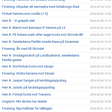
Förening: Inbjudan att samverka med Göteborgs Stad
2016-03-18 13:21
Förlust hemma mot Lindås (1-5)
2016-03-05 13:00
Herr A: - Vi grejade det!
2016-02-28 15:16
Herr A: Match mot Barnarps IF hemma på LS
2016-02-26 10:25
Herr A: På fastare mark efter seger borta mot Skövde IBF
2016-02-20 17:51
Herr A: Serieledarna Partille visade klass på Savannen
2016-02-20 16:57
Förening: Åk med till Skövde!
2016-02-18 11:45
Herr A: Onsdagsmatch på Lundbystrand, serieledarna
2016-02-16 17:44
Partille gästar.
Herr A: Storförlust borta mot Sävsjö
2016-02-14 13:46
Förening: Stötta herrarna mot Sävsjö
2016-02-09 13:12
Herr A: Jasper Sangen på landslagsuppdrag
2016-02-04 12:14
Herr A: Jurado på landslagsuppdrag
2016-02-03 10:53
Herr A: Förlust borta mot Tranemo
2016-02-02 18:49
Ungdom: MV skolan har startat
2016-02-02 14:55
Förening: Nya halltider för tältlagen
2016-02-01 15:14