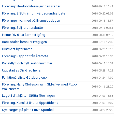
Förening: Newbodyförsäljningen startar
2018-10-11 10:42
Förening: SISU träff om värdegrundsarbete
2018-09-22 09:05
Föreningen var med på Brunnsbodagen
2018-09-15 15:57
Förening: Sälj Idrottsrabatten
2018-09-13 09:54
Herrar Div 6 har kommit igång
2018-08-31 08:10
Backadalen besöker Prag igen!
2018-07-10 17:32
Distriktet byter namn
2018-06-29 15:10
Förening: Rapport från årsmöte
2018-06-26 10:30
Kansliflytt och nytt telefonnummer
2018-06-15 14:39
Uppstart av Div 6 lag herrar
2018-05-28 17:23
Funktionärslista Göteborg cup
2018-04-24 17:00
Förening: Harry Olofsson vann SM-silver med Pixbo
2018-04-16 21:20
Wallenstam
Laget i ditt hjärta - Stötta föreningen
2018-04-09 13:53
Förening: Kansliet ändrar öppettiderna
2018-04-09 13:09
Nya sargen på plats i Tuve Sporthall
2018-03-20 20:25