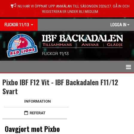
NU HAR VI ÖPPNAT UPP ANMÄLAN TILL SÄSONGEN 2026/27. GÅ IN OCH
REGISTRERA ER UNDER BLI MEDLEM
FLICKOR 11/13
LOGGA IN
FLICKOR 11/13
HEM
Pixbo IBF F12 Vit - IBF Backadalen F11/12
Svart
NYHETER
INFORMATION
SPELARE/LEDARE
REFERAT
KALENDER
Oavgjort mot Pixbo
MATCHER