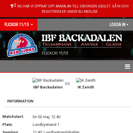
NU HAR VI ÖPPNAT UPP ANMÄLAN TILL SÄSONGEN 2026/27. GÅ IN OCH
REGISTRERA ER UNDER BLI MEDLEM
FLICKOR 11/13
LOGGA IN
FLICKOR 11/13
HEM
vs
IBF Backadalen
IK Zenith
NYHETER
INFORMATION
SPELARE/LEDARE
Matchstart:
KALENDER
lör 02 maj, 12:40
Plats:
Lundbystrand 1
MATCHER
Samling:
11:40, Lundbystrandshallen