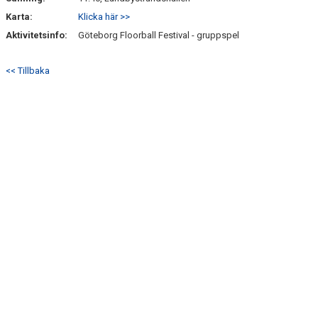
Karta:
Klicka här >>
BRA ATT VETA
Aktivitetsinfo:
Göteborg Floorball Festival - gruppspel
DOKUMENT
<< Tillbaka