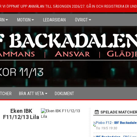
R VI ÖPPNAT UPP ANMÄLAN TILL SÄSONGEN 2026/27. GÅ IN OCH REGISTRERA ER UND
RN
MOTION
LEDARSIDAN
ÖVRIGT
KOR 11/13
TCHER
BRA ATT VETA
DOKUMENT
Eken IBK
SPELADE MATCHE
F11/12/13 Lila
Pixbo F12 -
IBF Backadale
Tis 19/5 19:30