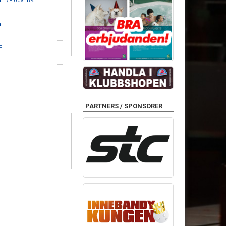
um/Floda IBK
h
F
PARTNERS / SPONSORER