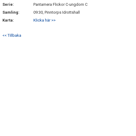
Serie:
Pantamera Flickor C-ungdom C
BRA ATT VETA
Samling:
09:30, Pinntorps Idrottshall
Karta:
Klicka här >>
DOKUMENT
<< Tillbaka