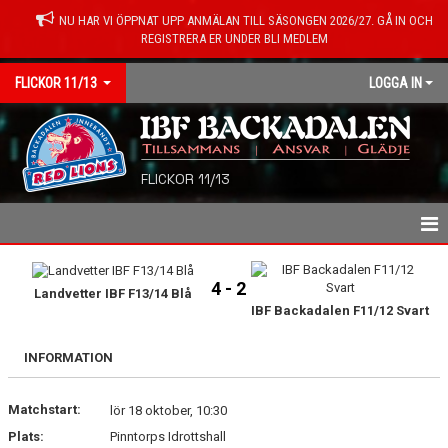
NU HAR VI ÖPPNAT UPP ANMÄLAN TILL SÄSONGEN 2026/27. GÅ IN OCH
REGISTRERA ER UNDER BLI MEDLEM
FLICKOR 11/13
LOGGA IN
FLICKOR 11/13
HEM
4 - 2
Landvetter IBF F13/14 Blå
NYHETER
IBF Backadalen F11/12 Svart
SPELARE/LEDARE
INFORMATION
KALENDER
Matchstart:
lör 18 oktober, 10:30
MATCHER
Plats:
Pinntorps Idrottshall