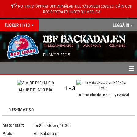
NU HAR VI ÖPPNAT UPP ANMÄLAN TILL SÄSONGEN 2026/27. GÅ IN OCH
REGISTRERA ER UNDER BLI MEDLEM
FLICKOR 11/13
LOGGA IN
FLICKOR 11/13
HEM
1 - 3
Ale IBF F12/13 Blå
NYHETER
IBF Backadalen F11/12 Röd
SPELARE/LEDARE
INFORMATION
KALENDER
Matchstart:
lör 25 oktober, 10:30
MATCHER
Plats:
Ale Kulturrum