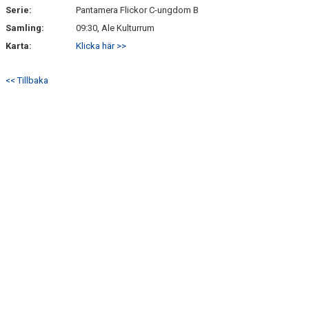
Serie:
Pantamera Flickor C-ungdom B
BRA ATT VETA
Samling:
09:30, Ale Kulturrum
Karta:
Klicka här >>
DOKUMENT
<< Tillbaka